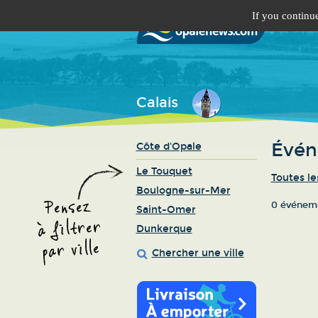
If you continue
Calais
Évén
Côte d'Opale
Le Touquet
Toutes le
Boulogne-sur-Mer
0 événeme
Saint-Omer
Dunkerque
Chercher une ville