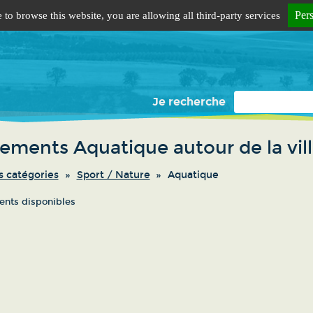
Per
 to browse this website, you are allowing all third-party services
Je recherche
ements Aquatique autour de la vill
s catégories
Sport / Nature
Aquatique
nts disponibles