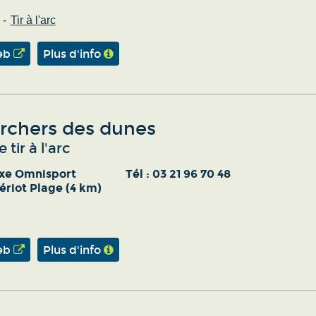
Tir à l'arc
eb
Plus d'info
archers des dunes
 tir à l'arc
xe Omnisport
Tél :
03 21 96 70 48
ériot Plage (4 km)
eb
Plus d'info