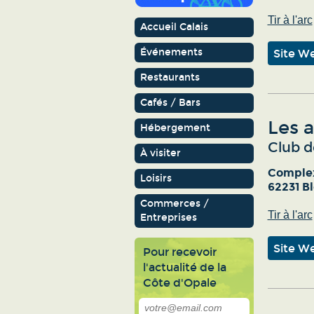
Tir à l'arc
Accueil Calais
Événements
Site W
Restaurants
Cafés / Bars
Les 
Hébergement
Club de
À visiter
Comple
Loisirs
62231 Bl
Commerces /
Tir à l'arc
Entreprises
Site W
Pour recevoir
l'actualité de la
Côte d'Opale