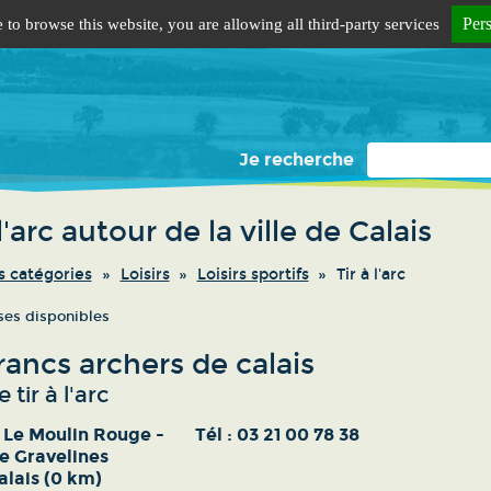
Per
 to browse this website, you are allowing all third-party services
Je recherche
 l'arc autour de la ville de Calais
s catégories
Loisirs
Loisirs sportifs
Tir à l'arc
ses disponibles
rancs archers de calais
 tir à l'arc
 Le Moulin Rouge -
Tél :
03 21 00 78 38
e Gravelines
alais (0 km)