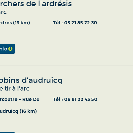
rchers de l'ardrésis
arc
rdres (13 km)
Tél :
03 21 85 72 30
info
obins d'audruicq
 tir à l'arc
rcoutre - Rue Du
Tél :
06 81 22 43 50
udruicq (16 km)