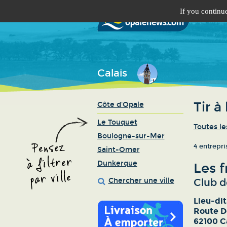
If you continue
Calais
Tir à
Côte d'Opale
Le Touquet
Toutes le
Boulogne-sur-Mer
4 entrepri
Saint-Omer
Dunkerque
Les f
Chercher une ville
Club de
Lieu-dit
Route D
62100 C