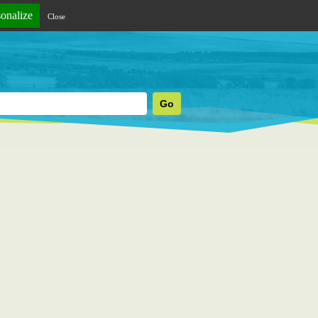
sonalize
Close