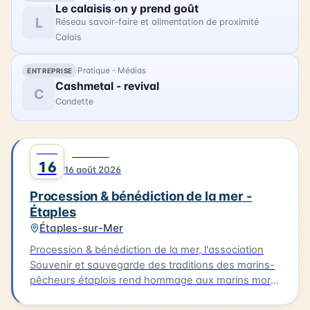
Le calaisis on y prend goût
L
Réseau savoir-faire et alimentation de proximité
Calais
Pratique - Médias
ENTREPRISE
Cashmetal - revival
C
Condette
AOÛT
0
CULTURE
16
16 août 2026
Procession & bénédiction de la mer -
Étaples
Étaples-sur-Mer
Procession & bénédiction de la mer, l'association
Souvenir et sauvegarde des traditions des marins-
pêcheurs étaplois rend hommage aux marins morts
ou disparus en mer. La procession débute à 10h,