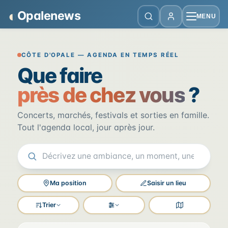
Panneau de gestion des cookies
◐
Opalenews
MENU
Opalenews — Événements de la Cô
CÔTE D'OPALE — AGENDA EN TEMPS RÉEL
Que faire
près de chez vous
?
Concerts, marchés, festivals et sorties en famille.
Tout l'agenda local, jour après jour.
Ma position
Saisir un lieu
Trier
Filtres
Voir la carte