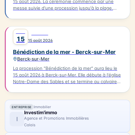
15 août 2026. La cérémonie commence par une
messe suivie d'une procession jusqu'à la plage.
C'est là que se déroulera la bénédiction des
bateaux. Cette tradition est un moment unique pour
les habitants et les visiteurs de la Côte d'Opale. La
AOÛT
0
FESTIVAL
bénédiction de la mer est un événement culturel qui
15
15 août 2026
célèbre la richesse maritime de la région.
Bénédiction de la mer - Berck-sur-Mer
Berck-sur-Mer
La procession "Bénédiction de la mer" aura lieu le
15 août 2026 à Berck-sur-Mer. Elle débute à l'église
Notre-Dame des Sables et se termine au calvaire
des marins. La procession sera suivie d'une messe
en plein air à la base nautique et de la bénédiction
des bateaux. Vous pourrez également profiter
Immobilier
ENTREPRISE
d'animations, de stands associatifs et d'un feu
Investim'immo
d'artifices en soirée. Cette célébration est un
I
Agence et Promotions Immobilières
moment unique pour les habitants et les visiteurs
Calais
de Berck-sur-Mer.