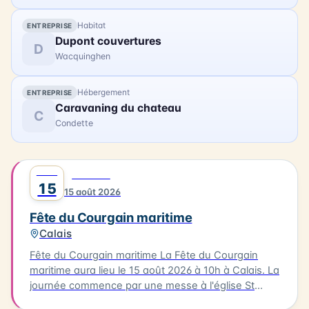
Habitat
ENTREPRISE
Dupont couvertures
D
Wacquinghen
Hébergement
ENTREPRISE
Caravaning du chateau
C
Condette
AOÛT
0
FESTIVAL
15
15 août 2026
Fête du Courgain maritime
Calais
Fête du Courgain maritime La Fête du Courgain
maritime aura lieu le 15 août 2026 à 10h à Calais. La
journée commence par une messe à l'église St
Pierre-St Paul suivie d'une procession vers le port.