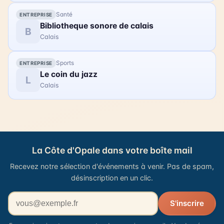
de 16h, un défilé de flobarts se déroulera dans les
Santé
ENTREPRISE
rues du village. Accès libre.
Bibliotheque sonore de calais
B
Calais
Sports
ENTREPRISE
Le coin du jazz
L
Calais
La Côte d'Opale dans votre boîte mail
Recevez notre sélection d'événements à venir. Pas de spam,
désinscription en un clic.
Votre adresse email
S'inscrire