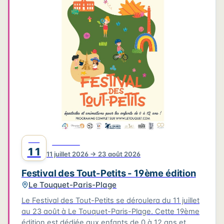
4
3
3
6
2
4
2
2
6
2
2
Leaflet
|
©
OpenStreetMap
©
CARTO
JUIL
FESTIVAL
11
11 juillet 2026 → 23 août 2026
Festival des Tout-Petits - 19ème édition
Le Touquet-Paris-Plage
Le Festival des Tout-Petits se déroulera du 11 juillet
au 23 août à Le Touquet-Paris-Plage. Cette 19ème
édition est dédiée aux enfants de 0 à 12 ans et