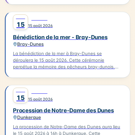
15 août. Guilty Delight sera en scène pour vous
offrir une soirée musicale inoubliable.
AOÛT
0
CULTURE
15
15 août 2026
Bénédiction de la mer - Bray-Dunes
Bray-Dunes
La bénédiction de la mer à Bray-Dunes se
déroulera le 15 août 2026. Cette cérémonie
perpétue la mémoire des pêcheurs bray-dunois.
Elle commence par une messe à l'église du Sacré
Cœur, suivie d'une procession en costumes
traditionnels jusqu'à la plage. L'homologue est
AOÛT
0
CULTURE
ensuite rendu aux marins disparus. Cette tradition
15
15 août 2026
est une occasion pour les habitants de se
rassembler et de célébrer leur lien avec la mer.
Procession de Notre-Dame des Dunes
Dunkerque
La procession de Notre-Dame des Dunes aura lieu
le 15 août 2026 à 16h à Dunkerque. Cette