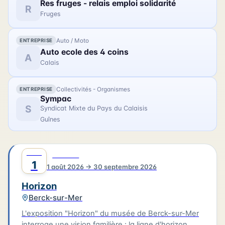
Res fruges - relais emploi solidarité
France, Béliard & Crighton. Le parcours se prolonge
R
Fruges
avec des photographies contemporaines réalisées
lors de la restauration du trois-mâts Duchesse
Anne au chantier Damen.
Auto / Moto
ENTREPRISE
Auto ecole des 4 coins
A
Calais
Collectivités - Organismes
ENTREPRISE
Sympac
S
Syndicat Mixte du Pays du Calaisis
Guînes
AOÛT
0
CULTURE
1
1 août 2026 → 30 septembre 2026
Horizon
Berck-sur-Mer
L'exposition "Horizon" du musée de Berck-sur-Mer
interroge une vision familière : la ligne d'horizon.