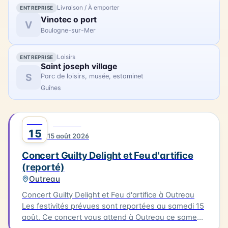
Livraison / À emporter
ENTREPRISE
Vinotec o port
V
Boulogne-sur-Mer
Loisirs
ENTREPRISE
Saint joseph village
S
Parc de loisirs, musée, estaminet
Guînes
AOÛT
0
MUSIQUE
15
15 août 2026
Concert Guilty Delight et Feu d'artifice
(reporté)
Outreau
Concert Guilty Delight et Feu d'artifice à Outreau
Les festivités prévues sont reportées au samedi 15
août. Ce concert vous attend à Outreau ce samedi