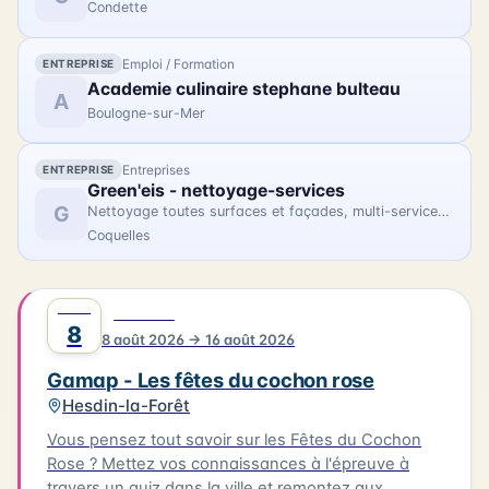
Condette
Emploi / Formation
ENTREPRISE
Academie culinaire stephane bulteau
A
Boulogne-sur-Mer
Entreprises
ENTREPRISE
Green'eis - nettoyage-services
G
Nettoyage toutes surfaces et façades, multi-services, fin de chantier
Coquelles
AOÛT
0
FESTIVAL
8
8 août 2026 → 16 août 2026
Gamap - Les fêtes du cochon rose
Hesdin-la-Forêt
Vous pensez tout savoir sur les Fêtes du Cochon
Rose ? Mettez vos connaissances à l'épreuve à
travers un quiz dans la ville et remontez aux