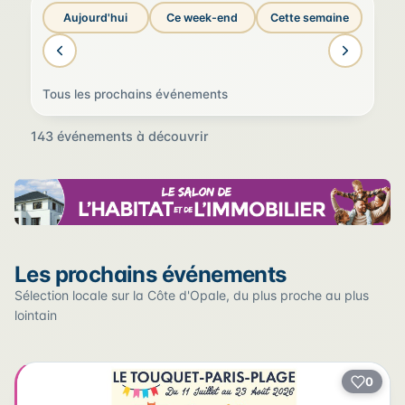
Aujourd'hui
Ce week-end
Cette semaine
Tous les prochains événements
143 événements à découvrir
Sur la carte
Les prochains événements
Cliquez sur un pin pour voir l'événement — les lieux qui
en accueillent plusieurs sont regroupés.
Sélection locale sur la Côte d'Opale, du plus proche au plus
lointain
+
0
2
−
3
2
22
12
17