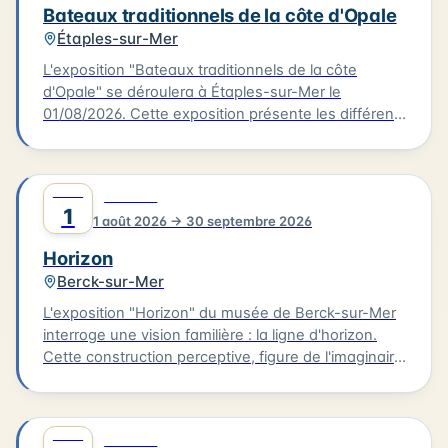
avec des photographies contemporaines réalisées
Bateaux traditionnels de la côte d'Opale
lors de la restauration du trois-mâts Duchesse
Étaples-sur-Mer
Anne au chantier Damen.
L'exposition "Bateaux traditionnels de la côte
d'Opale" se déroulera à Étaples-sur-Mer le
01/08/2026. Cette exposition présente les différents
types de voiliers de pêche en usage entre
Dunkerque et la baie de Somme, de la seconde
moitié du XIXème siècle à 1950. Les visiteurs
AOÛT
0
CULTURE
pourront découvrir les spécificités de ces bateaux
1
1 août 2026 → 30 septembre 2026
de pêche qui ont façonné l'histoire de la région.
L'exposition se tiendra à Étaples-sur-Mer, ville
Horizon
située sur la côte d'Opale.
Berck-sur-Mer
L'exposition "Horizon" du musée de Berck-sur-Mer
interroge une vision familière : la ligne d'horizon.
Cette construction perceptive, figure de l'imaginaire
et structure de notre rapport au monde, est la limite
de ce que nous voyons, tout en symbolisant ce
vers quoi nous tendons. L'exposition rassemble les
AOÛT
0
CULTURE
peintres de l'Ecole de Berck dans un accrochage où