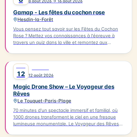
8 août 2026 → 16 août 2026
restaurateurs locaux. L'événement se déroule à
Ambleteuse. Accès libre.
Gamap - Les fêtes du cochon rose
Hesdin-la-Forêt
Vous pensez tout savoir sur les Fêtes du Cochon
Rose ? Mettez vos connaissances à l'épreuve à
travers un quiz dans la ville et remontez aux
origines de cette fête devenue iconique. Le quiz
aura lieu le 08/08/2026, à partir de l'Office de
Tourisme. Il vous faudra parcourir environ 2km en 1
AOÛT
0
FESTIVAL
heure pour découvrir les secrets de cette fête
12
12 août 2026
emblématique. Départ de l'Office de Tourisme, prêt
à découvrir les secrets de Hesdin !
Magic Drone Show – Le Voyageur des
Rêves
Le Touquet-Paris-Plage
70 minutes d'un spectacle immersif et familial, où
1000 drones transforment le ciel en une fresque
lumineuse monumentale. Le Voyageur des Rêves
est un spectacle nocturne immersif mêlant