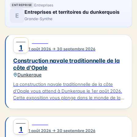
Canche il y a plus d'un siècle.
Entreprises
ENTREPRISE
Entreprises et territoires du dunkerquois
E
Grande-Synthe
AOÛT
0
CULTURE
1
1 août 2026 → 30 septembre 2026
Construction navale traditionnelle de la
côte d'Opale
Dunkerque
La construction navale traditionnelle de la côte
d'Opale vous attend à Dunkerque le 1er août 2026.
Cette exposition vous plonge dans le monde de la
construction des embarcations traditionnelles de
notre littoral, notamment le flobart et le dundee.
Vous découvrirez les différentes étapes de la
AOÛT
0
CULTURE
construction d'un bateau, de la conception à la
1
1 août 2026 → 30 septembre 2026
mise à l'eau. L'exposition vous offre l'occasion de