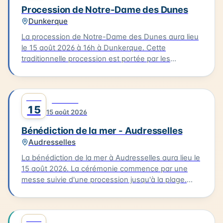
moment de réflexion et de commémoration aura
Procession de Notre-Dame des Dunes
lieu dans un cadre emblématique de la Côte
Dunkerque
d'Opale.
La procession de Notre-Dame des Dunes aura lieu
le 15 août 2026 à 16h à Dunkerque. Cette
traditionnelle procession est portée par les
bazennes, femmes des pêcheurs, en costumes
traditionnels, qui partent de la petite chapelle
Notre-Dame des Dunes jusqu'au quai des Anglais.
AOÛT
0
CULTURE
Là, se déroule la bénédiction, suivie d'une sortie
15
15 août 2026
des bateaux pour un dépôt de gerbe en mer.
Bénédiction de la mer - Audresselles
Audresselles
La bénédiction de la mer à Audresselles aura lieu le
15 août 2026. La cérémonie commence par une
messe suivie d'une procession jusqu'à la plage.
C'est là que se déroulera la bénédiction des
bateaux. Cette tradition est un moment unique pour
les habitants et les visiteurs de la Côte d'Opale. La
AOÛT
0
FAMILLE