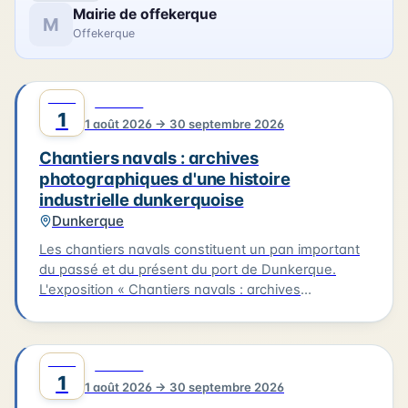
Mairie de offekerque
M
Offekerque
AOÛT
0
CULTURE
1
1 août 2026 → 30 septembre 2026
Chantiers navals : archives
photographiques d'une histoire
industrielle dunkerquoise
Dunkerque
Les chantiers navals constituent un pan important
du passé et du présent du port de Dunkerque.
L'exposition « Chantiers navals : archives
photographiques d'une histoire industrielle
dunkerquoise » rassemble des clichés issus des
collections du musée et évoque plusieurs grands
AOÛT
0
CULTURE
chantiers : Ziegler, les Ateliers et Chantiers de
1
1 août 2026 → 30 septembre 2026
France, Béliard & Crighton. Le parcours se prolonge