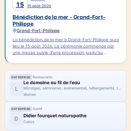
bénédiction de la mer est un événement culturel qui
15
15 août 2026
célèbre la richesse maritime de la région.
Bénédiction de la mer - Grand-Fort-
Philippe
Grand-Fort-Philippe
La bénédiction de la mer à Grand-Fort-Philippe aura
lieu le 15 août 2026. La cérémonie commence par
une messe suivie d'une procession jusqu'au
calvaire. Les participants portent des costumes
traditionnels et sont accompagnés de bateaux
processionnels. La bénédiction est ensuite suivie
Restaurants
ENTREPRISE
d'une procession des bateaux dans le chenal.
Le domaine au fil de l'eau
L'occasion est également prise pour ouvrir la
L
Mariages, séminaires, événementiel, hébergements, tourisme
Maison de la Mer, permettant aux visiteurs de
Watten
découvrir ce lieu. La bénédiction de la mer est un
événement familial qui permet de célébrer la mer et
Santé
ENTREPRISE
la communauté de Grand-Fort-Philippe.
Didier fourquet naturopathe
D
Calais