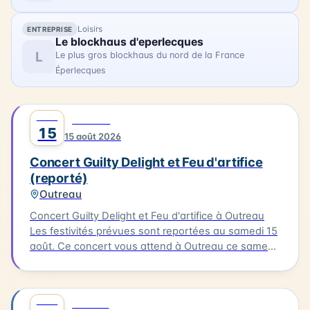
Loisirs
ENTREPRISE
Le blockhaus d'eperlecques
L
Le plus gros blockhaus du nord de la France
Éperlecques
AOÛT
0
MUSIQUE
15
15 août 2026
Concert Guilty Delight et Feu d'artifice
(reporté)
Outreau
Concert Guilty Delight et Feu d'artifice à Outreau
Les festivités prévues sont reportées au samedi 15
août. Ce concert vous attend à Outreau ce samedi
15 août. Guilty Delight sera en scène pour vous
offrir une soirée musicale inoubliable.
AOÛT
0
CULTURE