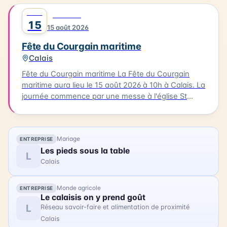
des bateaux. Vous pourrez également profiter
AOÛT
0
FESTIVAL
d'animations, de stands associatifs et d'un feu
15
15 août 2026
d'artifices en soirée. Cette célébration est un
moment unique pour les habitants et les visiteurs
Fête du Courgain maritime
de Berck-sur-Mer.
Calais
Fête du Courgain maritime La Fête du Courgain
maritime aura lieu le 15 août 2026 à 10h à Calais. La
journée commence par une messe à l'église St
Pierre-St Paul suivie d'une procession vers le port.
Dans le quartier du Courgain maritime, vous
pourrez découvrir des animations, des restaurants
Mariage
ENTREPRISE
proposant des plats à base de produits de la mer,
Les pieds sous la table
des joutes nautiques et des concerts. Accédez
L
Calais
librement au quartier du Courgain maritime pour
découvrir ces animations et profiter de la journée.
Monde agricole
ENTREPRISE
Le calaisis on y prend goût
L
Réseau savoir-faire et alimentation de proximité
Calais