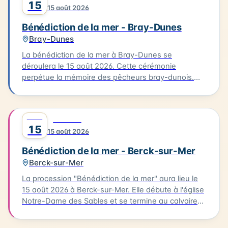
15
15 août 2026
Bénédiction de la mer - Bray-Dunes
Bray-Dunes
La bénédiction de la mer à Bray-Dunes se
déroulera le 15 août 2026. Cette cérémonie
perpétue la mémoire des pêcheurs bray-dunois.
Elle commence par une messe à l'église du Sacré
Cœur, suivie d'une procession en costumes
traditionnels jusqu'à la plage. L'homologue est
AOÛT
0
FESTIVAL
ensuite rendu aux marins disparus. Cette tradition
15
15 août 2026
est une occasion pour les habitants de se
rassembler et de célébrer leur lien avec la mer.
Bénédiction de la mer - Berck-sur-Mer
Berck-sur-Mer
La procession "Bénédiction de la mer" aura lieu le
15 août 2026 à Berck-sur-Mer. Elle débute à l'église
Notre-Dame des Sables et se termine au calvaire
des marins. La procession sera suivie d'une messe
en plein air à la base nautique et de la bénédiction