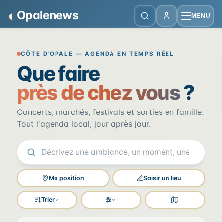
Panneau de gestion des cookies
◐
Opalenews
MENU
Opalenews — Événements de la Cô
CÔTE D'OPALE — AGENDA EN TEMPS RÉEL
Que faire
près de chez vous
?
Concerts, marchés, festivals et sorties en famille.
Tout l'agenda local, jour après jour.
Ma position
Saisir un lieu
Trier
Filtres
Voir la carte