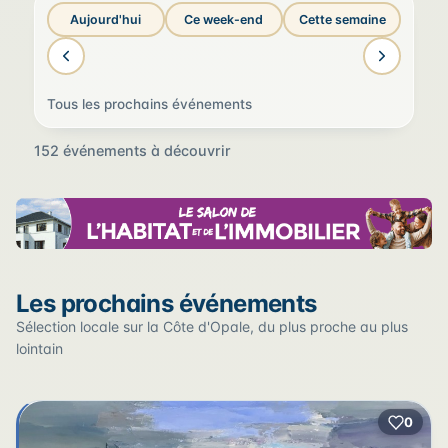
Aujourd'hui
Ce week-end
Cette semaine
Tous les prochains événements
152 événements à découvrir
Sur la carte
Les prochains événements
Cliquez sur un pin pour voir l'événement — les lieux qui
en accueillent plusieurs sont regroupés.
Sélection locale sur la Côte d'Opale, du plus proche au plus
lointain
+
0
2
−
3
2
22
12
17