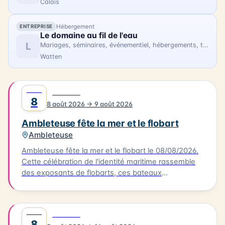
Calais
Hébergement
ENTREPRISE
Le domaine au fil de l'eau
L
Mariages, séminaires, événementiel, hébergements, tourisme
Watten
AOÛT
0
FESTIVAL
8
8 août 2026 → 9 août 2026
Ambleteuse fête la mer et le flobart
Ambleteuse
Ambleteuse fête la mer et le flobart le 08/08/2026.
Cette célébration de l'identité maritime rassemble
des exposants de flobarts, ces bateaux
traditionnels de la Côte d'Opale. Au programme,
des concerts et des animations pour tous les
publics. Vous pourrez également déguster des plats
AOÛT
0
FESTIVAL
à base de produits de la mer, préparés par des
8