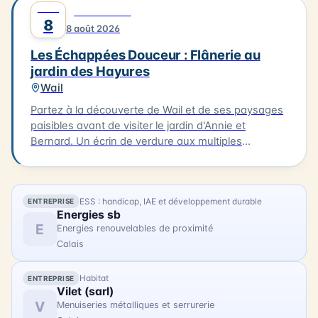
AOÛT
0
DÉCOUVERTE
création, profitez d'un déjeuner délicieux à Oye-
8
8 août 2026
Plage, à La Table d'Olivier, avec un plat du jour et un
dessert pour 30€ par personne (réservation
Les Échappées Douceur : Flânerie au
indispensable sur www.c-ici.com). Les vélos à
jardin des Hayures
assistance électrique seront mis à votre disposition
Wail
(dans la limite des disponibilités). La balade se
terminera vers 16h30. N'hésitez pas à vous inscrire
Partez à la découverte de Wail et de ses paysages
pour cette expérience artistique unique !
paisibles avant de visiter le jardin d'Annie et
Bernard. Un écrin de verdure aux multiples
ambiances, entre inspirations japonaises, potager
et créations insolites. 3km. 2h. À 15h à la Mairie de
Wail (2 rue de la Mairie). Tarifs : 11 € / gratuit enfants
ESS : handicap, IAE et développement durable
ENTREPRISE
- 10 ans.
Energies sb
E
Energies renouvelables de proximité
Calais
Habitat
ENTREPRISE
Vilet (sarl)
V
Menuiseries métalliques et serrurerie