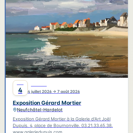
4
3
3
6
2
4
2
2
6
2
2
Leaflet
|
©
OpenStreetMap
©
CARTO
JUIL
CULTURE
4
4 juillet 2026 → 7 août 2026
Exposition Gérard Mortier
Neufchâtel-Hardelot
Exposition Gérard Mortier à la Galerie d'Art Joël
Dupuis. 4, place de Bournonville. 03.21.33.65.38.
www.galeriedupuis.com