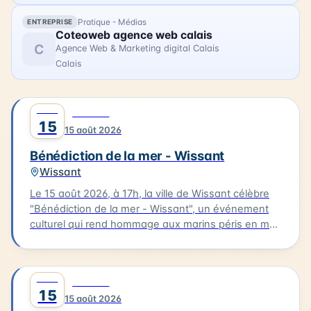
Pratique - Médias
ENTREPRISE
Coteoweb agence web calais
C
Agence Web & Marketing digital Calais
Calais
AOÛT
0
CULTURE
15
15 août 2026
Bénédiction de la mer - Wissant
Wissant
Le 15 août 2026, à 17h, la ville de Wissant célèbre
"Bénédiction de la mer - Wissant", un événement
culturel qui rend hommage aux marins péris en mer.
Le cortège partira de l'église pour se rendre au
calvaire des marins situé près du Typhonium, où se
déroulera la bénédiction. Cette cérémonie sera
AOÛT
0
CULTURE
accompagnée de chants et aura lieu en présence
15
15 août 2026
de flobarts, bateaux de pêche traditionnels. Ce