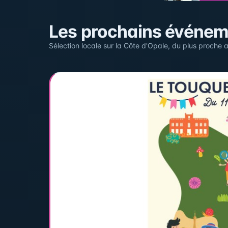
Sur la carte
Les prochains événe
Cliquez sur un pin pour voir l'événement — les lieu
Sélection locale sur la Côte d'Opale, du plus proche a
+
−