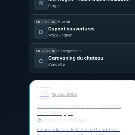
R
Fruges
Habitat
ENTREPRISE
Dupont couvertures
D
Wacquinghen
Hébergement
ENTREPRISE
Caravaning du chateau
C
Condette
AOÛT
0
FAMILLE
15
15 août 2026
Bénédiction de la mer - Grand-
Fort-Philippe
Grand-Fort-Philippe
La bénédiction de la mer à Grand-Fort-