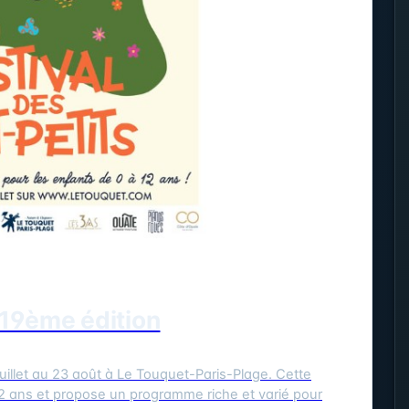
- 19ème édition
llet au 23 août à Le Touquet-Paris-Plage. Cette
2 ans et propose un programme riche et varié pour