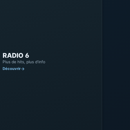
adulte est de 20€, tandis que les jeunes
bénéficient d'une réduction à 12€. Une
épreuve supplémentaire est proposée pour
Leaflet
|
©
OpenStreetMap
©
CARTO
14€. Pour plus d'informations, appelez le
03.21.83.75.09.
RADIO 6
Plus de hits, plus d'info
Découvrir