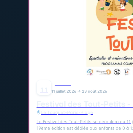
JUIL
FESTIVAL
11
11 juillet 2026 → 23 août 2026
Festival des Tout-Petits 
Le Touquet-Paris-Plage
Le Festival des Tout-Petits se déroulera du 11 jui
19ème édition est dédiée aux enfants de 0 à 1