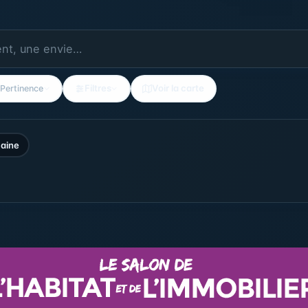
Filtres
Voir la carte
Pertinence
aine