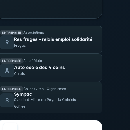
Associations
ENTREPRISE
Res fruges - relais emploi solidarité
R
Fruges
Auto / Moto
ENTREPRISE
Auto ecole des 4 coins
A
Calais
Collectivités - Organismes
ENTREPRISE
Sympac
S
Syndicat Mixte du Pays du Calaisis
Guînes
AOÛT
0
CULTURE