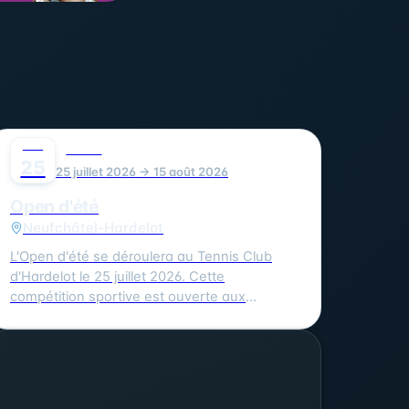
JUIL
0
SPORT
25
25 juillet 2026 → 15 août 2026
Open d'été
Neufchâtel-Hardelot
L'Open d'été se déroulera au Tennis Club
d'Hardelot le 25 juillet 2026. Cette
compétition sportive est ouverte aux
amateurs de tennis de tous niveaux. Vous
pouvez vous inscrire en ligne sur Ten'Up ou
en contactant le juge arbitre Dominique
Rebouche au 06.99.57.19.40 ou par mail à
rebouche.dominique@gmail.com. Le tarif