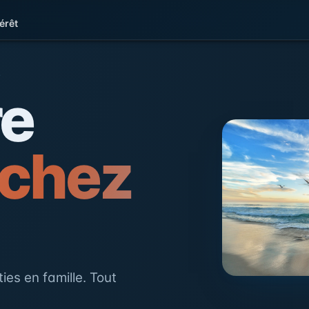
érêt
e la Côte d'Opale
L
re
 chez
ies en famille. Tout