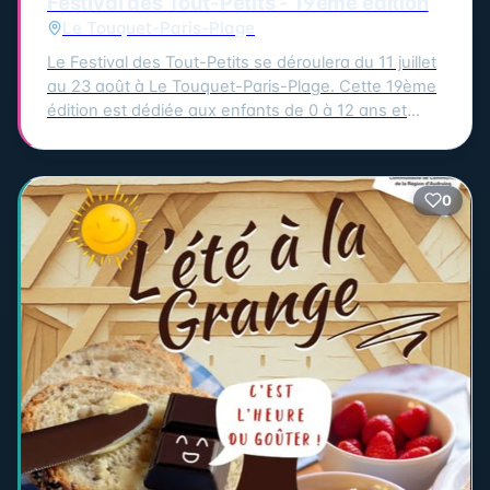
Festival des Tout-Petits - 19ème édition
Le Touquet-Paris-Plage
Le Festival des Tout-Petits se déroulera du 11 juillet
au 23 août à Le Touquet-Paris-Plage. Cette 19ème
édition est dédiée aux enfants de 0 à 12 ans et
propose un programme riche et varié pour éveiller
les sens et la curiosité des plus petits. Les rendez-
vous majeurs auront lieu chaque mercredi et
0
samedi, avec des spectacles et animations comme
le théâtre, le cirque, les marionnettes, la musique, la
danse, la magie, les ateliers parents-enfants et les
jeux de plein air. Parmi les temps forts de cette
édition, on retrouve les structures gonflables, les
jeux de plein air et les ateliers parents-enfants
chaque mercredi à la salle Suzanne Lenglen. Le
festival se clôturera avec un magnifique ballet
acrobatique et pyrotechnique de la Compagnie
Remue-Ménage, "Rêve", le dimanche 23 août au
Jardin d'Ypres. Le lancement du festival aura lieu le
samedi 11 juillet à 15h30 au Jardin d'Ypres avec