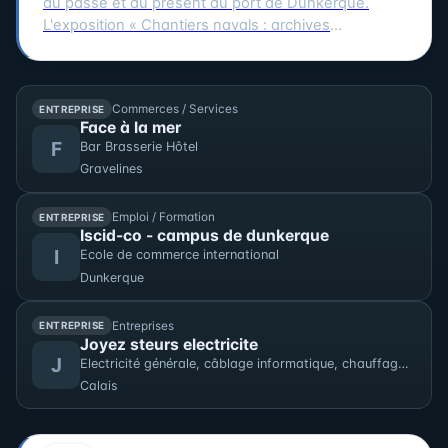
du passé et du présent du port de Dunkerque.
L'exposition « Chantiers navals : archives
photographiques d'une histoire industrielle
dunkerquoise » rassemble des clichés issus des
collections du musée et évoque plusieurs grands
Commerces / Services
ENTREPRISE
chantiers : Ziegler, les Ateliers et Chantiers de
Face à la mer
France, Béliard & Crighton. Le parcours se prolonge
F
Bar Brasserie Hôtel
avec des photographies contemporaines réalisées
Gravelines
lors de la restauration du trois-mâts Duchesse
Anne au chantier Damen.
Emploi / Formation
ENTREPRISE
Iscid-co - campus de dunkerque
I
Ecole de commerce international
Dunkerque
Entreprises
ENTREPRISE
Joyez steurs electricite
J
Electricité générale, câblage informatique, chauffage électrique, courant faible.
Calais