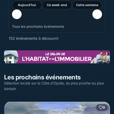
Aujourd'hui
Ce week-end
Cette semaine
Tous les prochains événements
152 événements à découvrir
Sur la carte
Les prochains événements
Cliquez sur un pin pour voir l'événement — les lieux qui
en accueillent plusieurs sont regroupés.
Sélection locale sur la Côte d'Opale, du plus proche au plus
lointain
+
2
0
2
−
3
2
22
12
17