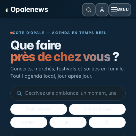
Panneau de gestion des cookies
◐
Opalenews
MENU
Opalenews — Événements de la Cô
CÔTE D'OPALE — AGENDA EN TEMPS RÉEL
Que faire
près de chez vous
?
Concerts, marchés, festivals et sorties en famille.
Tout l'agenda local, jour après jour.
Ma position
Saisir un lieu
Trier
Filtres
Voir la carte