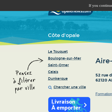
If you continue
Côte d'opale
Le Touquet
Boulogne-sur-Mer
Aire
Saint-Omer
Calais
52 rue d
Dunkerque
62120 Ai
Chercher une ville
Formation