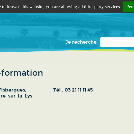
Per
 to browse this website, you are allowing all third-party services
Je recherche
-formation
'Isbergues,
Tél :
03 21 11 11 45
re-sur-la-Lys