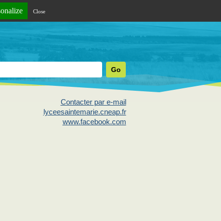
sonalize
Close
Contacter par e-mail
lyceesaintemarie.cneap.fr
www.facebook.com