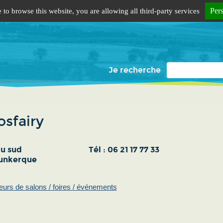
Per
 to browse this website, you are allowing all third-party services
Je recherche
sfairy
du sud
Tél :
06 21 17 77 33
unkerque
eurs de salons / foires / événements