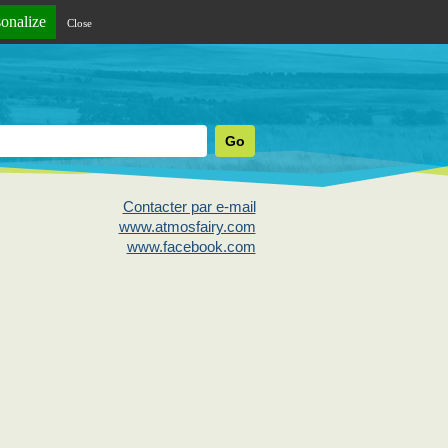
sonalize
Close
Contacter par e-mail
www.atmosfairy.com
www.facebook.com