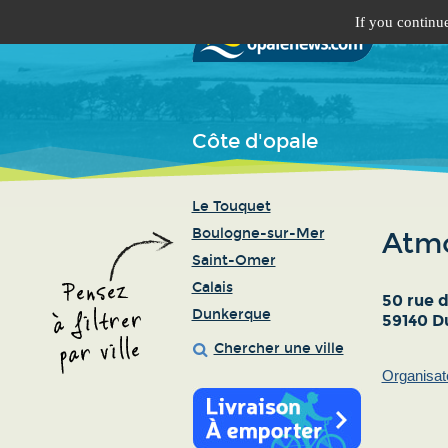
If you continue
Côte d'opale
Le Touquet
Boulogne-sur-Mer
Atmo
Saint-Omer
Calais
50 rue 
Dunkerque
59140 D
Chercher une ville
Organisat