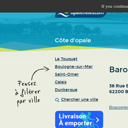
If you continue
Côte d'opale
Le Touquet
Boulogne-sur-Mer
Baro
Saint-Omer
Calais
38 Rue 
Dunkerque
62200 B
Chercher une ville
Brasserie