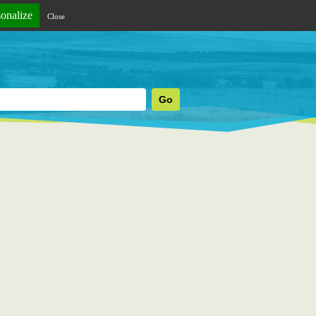
sonalize
Close