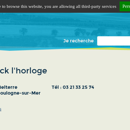
Per
 to browse this website, you are allowing all third-party services
Je recherche
ck l'horloge
Belterre
Tél :
03 21 33 25 74
oulogne-sur-Mer
s