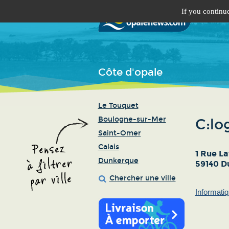
If you continue
Côte d'opale
Le Touquet
Boulogne-sur-Mer
C:lo
Saint-Omer
Calais
1 Rue La
Dunkerque
59140 D
Chercher une ville
Informatiq