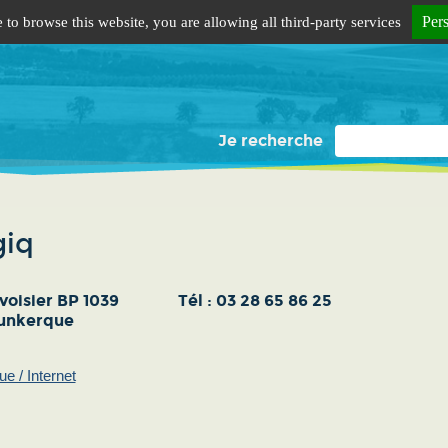
Per
 to browse this website, you are allowing all third-party services
Je recherche
giq
voisier BP 1039
Tél :
03 28 65 86 25
unkerque
ue / Internet