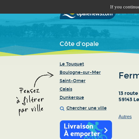
If you continue
Côte d'opale
Le Touquet
Boulogne-sur-Mer
Ferm
Saint-Omer
Calais
13 rout
Dunkerque
59143 L
Chercher une ville
Autres