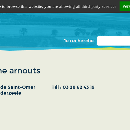
Per
 to browse this website, you are allowing all third-party services
Je recherche
e arnouts
e de Saint-Omer
Tél :
03 28 62 43 19
ederzeele