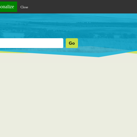
sonalize
Close