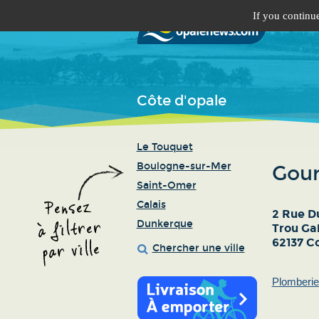
If you continue
Côte d'opale
Le Touquet
Boulogne-sur-Mer
Gour
Saint-Omer
Calais
2 Rue Du
Dunkerque
Trou Ga
62137 C
Chercher une ville
Plomberie