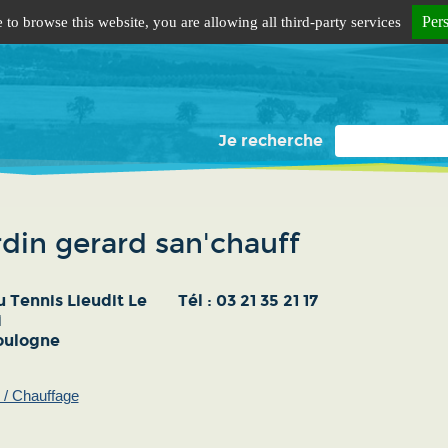
Per
 to browse this website, you are allowing all third-party services
Je recherche
din gerard san'chauff
 Tennis Lieudit Le
Tél :
03 21 35 21 17
i
oulogne
 / Chauffage