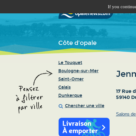
If you continue
Côte d'opale
Le Touquet
Boulogne-sur-Mer
Jenn
Saint-Omer
Calais
17 Rue 
Dunkerque
59140 D
Chercher une ville
Salons de 