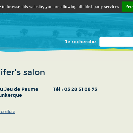
Per
 to browse this website, you are allowing all third-party services
Je recherche
ifer's salon
du Jeu de Paume
Tél :
03 28 51 08 73
unkerque
coiffure