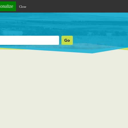
sonalize
Close