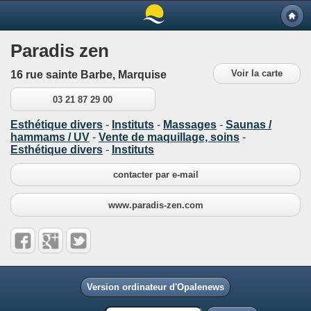
Paradis zen
Voir la carte
16 rue sainte Barbe, Marquise
03 21 87 29 00
Esthétique divers
-
Instituts
-
Massages
-
Saunas /
hammams / UV
-
Vente de maquillage, soins
-
Esthétique divers
-
Instituts
contacter par e-mail
www.paradis-zen.com
Version ordinateur d'Opalenews