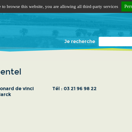
Per
 to browse this website, you are allowing all third-party services
Je recherche
entel
éonard de vinci
Tél :
03 21 96 98 22
arck