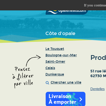
If you continue
Côte d'opale
Le Touquet
Boulogne-sur-Mer
Prod
Saint-Omer
Calais
51 rue l
Dunkerque
62730 M
Chercher une ville
Dentelles