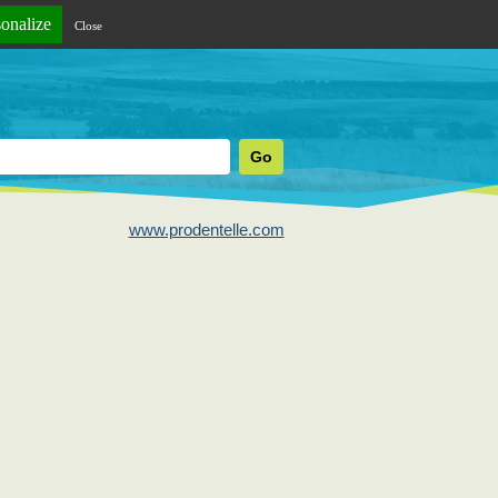
sonalize
Close
www.prodentelle.com