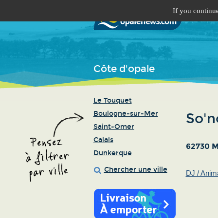
If you continue
Côte d'opale
Le Touquet
Boulogne-sur-Mer
So'n
Saint-Omer
Calais
62730 M
Dunkerque
Chercher une ville
DJ / Anim