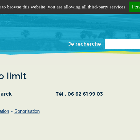
Per
 to browse this website, you are allowing all third-party services
Je recherche
o limit
arck
Tél :
06 62 61 99 03
ation
Sonorisation