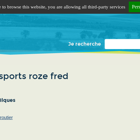
Per
 to browse this website, you are allowing all third-party services
Je recherche
sports roze fred
ilques
routier