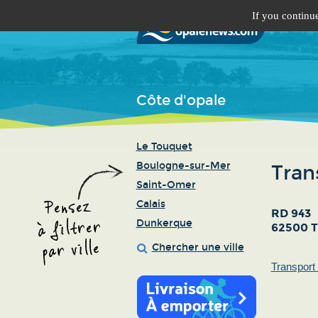
If you continue
Côte d'opale
Le Touquet
Boulogne-sur-Mer
Tran
Saint-Omer
Calais
RD 943
Dunkerque
62500 T
Chercher une ville
Transport 