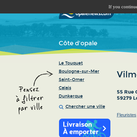
If you continue
Côte d'opale
Le Touquet
Boulogne-sur-Mer
Vilm
Saint-Omer
Calais
55 Rue 
Dunkerque
59279 L
Chercher une ville
Fleuristes