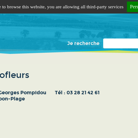
Per
 to browse this website, you are allowing all third-party services
Je recherche
ofleurs
Georges Pompidou
Tél :
03 28 21 42 61
oon-Plage