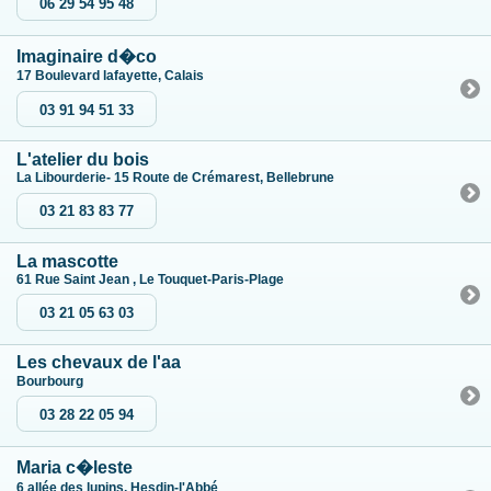
06 29 54 95 48
Imaginaire d�co
17 Boulevard lafayette, Calais
03 91 94 51 33
L'atelier du bois
La Libourderie- 15 Route de Crémarest, Bellebrune
03 21 83 83 77
La mascotte
61 Rue Saint Jean , Le Touquet-Paris-Plage
03 21 05 63 03
Les chevaux de l'aa
Bourbourg
03 28 22 05 94
Maria c�leste
6 allée des lupins, Hesdin-l'Abbé