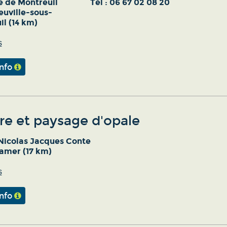
e de Montreuil
Tél :
06 67 02 08 20
euville-sous-
l (14 km)
s
info
re et paysage d'opale
 Nicolas Jacques Conte
amer (17 km)
s
info