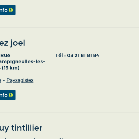
info
ez joel
 Rue
Tél :
03 21 81 81 84
ampigneulles-les-
 (13 km)
s
Paysagistes
info
y tintillier