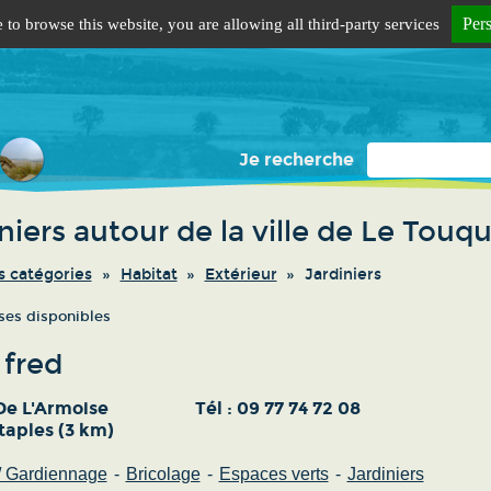
Per
 to browse this website, you are allowing all third-party services
Je recherche
niers autour de la ville de Le Touq
s catégories
Habitat
Extérieur
Jardiniers
ises disponibles
 fred
De L'Armoise
Tél :
09 77 74 72 08
taples (3 km)
 / Gardiennage
Bricolage
Espaces verts
Jardiniers