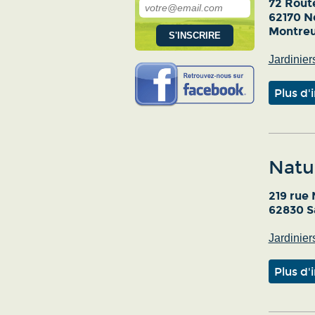
72 Rout
62170 N
Montreui
Jardinier
Plus d'
Natu
219 rue
62830 S
Jardinier
Plus d'