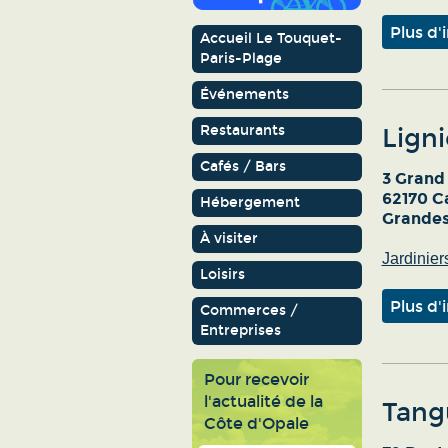
Plus d'
Accueil Le Touquet-
Paris-Plage
Événements
Restaurants
Ligni
Cafés / Bars
3 Grand
62170 C
Hébergement
Grandes
À visiter
Jardinier
Loisirs
Plus d'
Commerces /
Entreprises
Pour recevoir
l'actualité de la
Tangu
Côte d'Opale