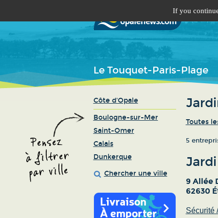
If you continue
Le Touquet-Paris-Plage
Jardi
Côte d'Opale
Boulogne-sur-Mer
Toutes le
Saint-Omer
5 entrepr
Calais
Dunkerque
Jardi
Chercher une ville
9 Allée 
62630 É
Sécurité