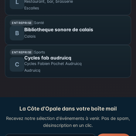
L
Restaurant, bar, brasserie
gravelinoise. Les tarifs sont les suivants : 16€ pour
Escalles
les adultes, 12€ pour les réduits, 5€ pour les
enfants, et 32€ pour un pack famille (2 adultes + 2
Santé
ENTREPRISE
enfants). Vous pouvez acheter vos billets en ligne.
Bibliotheque sonore de calais
Rejoignez les Troubadours pour célébrer ce joli
B
Calais
anniversaire !
Sports
ENTREPRISE
Cycles fab audruicq
C
Cycles Fabien Pochet Audruicq
Audruicq
La Côte d'Opale dans votre boîte mail
Recevez notre sélection d'événements à venir. Pas de spam,
désinscription en un clic.