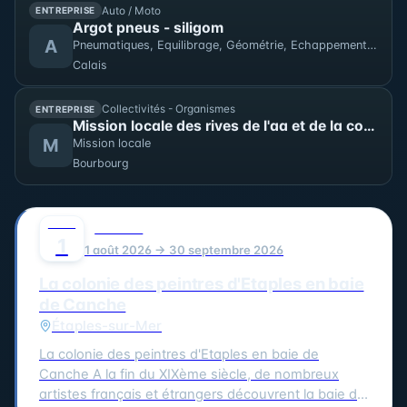
Auto / Moto
ENTREPRISE
Argot pneus - siligom
A
Pneumatiques, Equilibrage, Géométrie, Echappement, Amortisseurs, Freins, Vidange
Calais
Collectivités - Organismes
ENTREPRISE
Mission locale des rives de l'aa et de la colme
M
Mission locale
Bourbourg
AOÛT
0
CULTURE
1
1 août 2026 → 30 septembre 2026
La colonie des peintres d'Etaples en baie
de Canche
Étaples-sur-Mer
La colonie des peintres d'Etaples en baie de
Canche A la fin du XIXème siècle, de nombreux
artistes français et étrangers découvrent la baie de