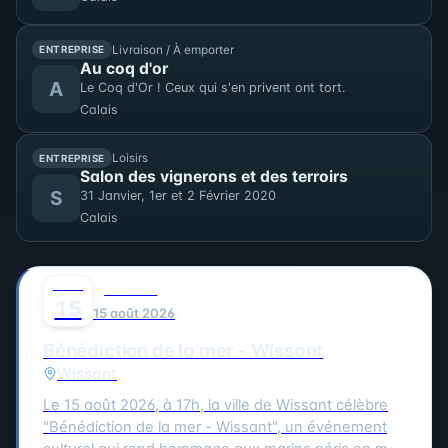
Livraison / À emporter
ENTREPRISE
Au coq d'or
A
Le Coq d'Or ! Ceux qui s'en privent ont tort.
Calais
Loisirs
ENTREPRISE
Salon des vignerons et des terroirs
S
31 Janvier, 1er et 2 Février 2020
Calais
AOÛT
0
CULTURE
15
15 août 2026
Bénédiction de la mer - Wissant
Wissant
Le 15 août 2026, à 17h, la ville de Wissant célèbre
"Bénédiction de la mer - Wissant", un événement