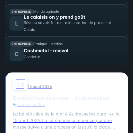
de Berck-sur-Mer.
Monde agricole
ENTREPRISE
Le calaisis on y prend goût
L
Réseau savoir-faire et alimentation de proximité
Calais
Pratique - Médias
ENTREPRISE
Cashmetal - revival
C
Condette
AOÛT
0
CULTURE
15
15 août 2026
Bénédiction de la mer - Audresselles
Audresselles
La bénédiction de la mer à Audresselles aura lieu le
15 août 2026. La cérémonie commence par une
messe suivie d'une procession jusqu'à la plage.