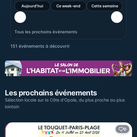
Aujourd'hui
Ce week-end
Cette semaine
Tous les prochains événements
151 événements à découvrir
Sur la carte
Les prochains événements
Cliquez sur un pin pour voir l'événement — les lieux qui
en accueillent plusieurs sont regroupés.
Sélection locale sur la Côte d'Opale, du plus proche au plus
lointain
+
0
2
−
3
2
22
12
17