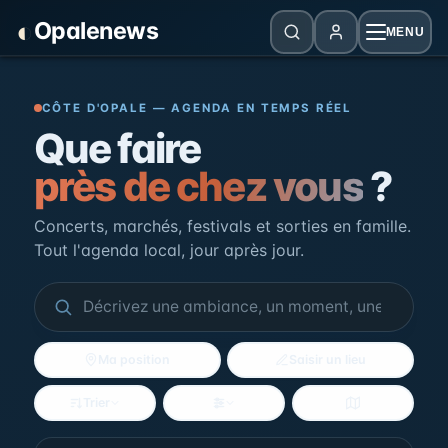
Panneau de gestion des cookies
◐
Opalenews
MENU
Opalenews — Événements de la Cô
CÔTE D'OPALE — AGENDA EN TEMPS RÉEL
Que faire
près de chez vous
?
Concerts, marchés, festivals et sorties en famille.
Tout l'agenda local, jour après jour.
Ma position
Saisir un lieu
Trier
Filtres
Voir la carte