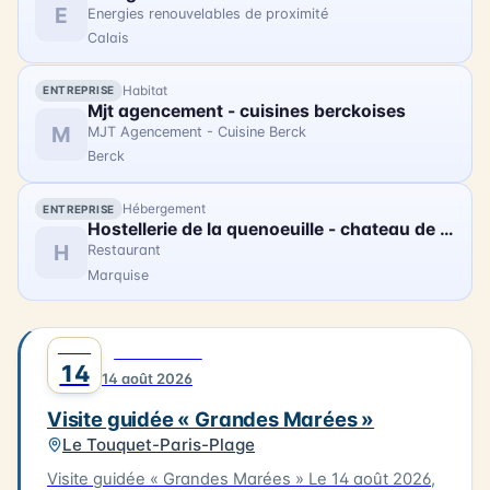
les rêves, pensé comme une fresque
E
Energies renouvelables de proximité
cinématographique à ciel ouvert. Au cœur du
Calais
dispositif 1000 drones parfaitement synchronisés,
dessinant dans la nuit des tableaux lumineux
Habitat
ENTREPRISE
monumentaux, accompagnés d'une création
Mjt agencement - cuisines berckoises
musicale originale et d'une narration inédite. Pensé
M
MJT Agencement - Cuisine Berck
comme un moment de partage intergénérationnel,
Berck
le spectacle est accessible dès 3 ans. Poussettes
autorisées, espace convivial, food trucks et
Hébergement
ENTREPRISE
animations complètent la soirée. Tarifs : Gratuit pour
Hostellerie de la quenoeuille - chateau de ledquent
les moins de 3 ans ; Moins de 12 ans : 19 € ; Tarif
H
Restaurant
régulier : 35 €.
Marquise
AOÛT
0
DÉCOUVERTE
14
14 août 2026
Visite guidée « Grandes Marées »
Le Touquet-Paris-Plage
Visite guidée « Grandes Marées » Le 14 août 2026,