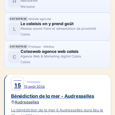
H
Restaurant
moment unique pour les habitants et les visiteurs
Marquise
de Berck-sur-Mer.
Monde agricole
ENTREPRISE
Le calaisis on y prend goût
L
Réseau savoir-faire et alimentation de proximité
Calais
Pratique - Médias
ENTREPRISE
Coteoweb agence web calais
C
Agence Web & Marketing digital Calais
Calais
AOÛT
0
CULTURE
15
15 août 2026
Bénédiction de la mer - Audresselles
Audresselles
La bénédiction de la mer à Audresselles aura lieu le