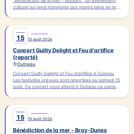
"Bénédiction de la mer - Wissant", un événement
culturel qui rend hommage aux marins péris en mer.
Le cortège partira de l'église pour se rendre au
calvaire des marins situé près du Typhonium, où se
déroulera la bénédiction. Cette cérémonie sera
AOÛT
0
MUSIQUE
accompagnée de chants et aura lieu en présence
15
15 août 2026
de flobarts, bateaux de pêche traditionnels. Ce
moment de réflexion et de commémoration aura
Concert Guilty Delight et Feu d'artifice
lieu dans un cadre emblématique de la Côte
(reporté)
d'Opale.
Outreau
Concert Guilty Delight et Feu d'artifice à Outreau
Les festivités prévues sont reportées au samedi 15
août. Ce concert vous attend à Outreau ce samedi
15 août. Guilty Delight sera en scène pour vous
offrir une soirée musicale inoubliable.
AOÛT
0
CULTURE
15
15 août 2026
Bénédiction de la mer - Bray-Dunes