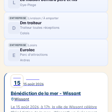
des bateaux pour un dépôt de gerbe en mer.
L
Oye-Plage
Livraison / À emporter
ENTREPRISE
Dm traiteur
D
Traiteur toutes réceptions
Calais
Loisirs
ENTREPRISE
Eurolac
E
Parc d'attractions
Ardres
AOÛT
0
CULTURE
15
15 août 2026
Bénédiction de la mer - Wissant
Wissant
Le 15 août 2026, à 17h, la ville de Wissant célèbre