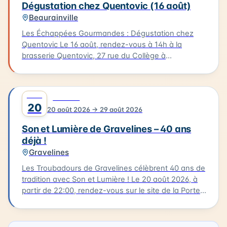
Dégustation chez Quentovic (16 août)
Beaurainville
Les Échappées Gourmandes : Dégustation chez
Quentovic Le 16 août, rendez-vous à 14h à la
brasserie Quentovic, 27 rue du Collège à
Beaurainville, pour une après-midi gourmande.
Poussez les portes de la brasserie Quentovic et
plongez dans l'univers de deux frères passionnés
AOÛT
0
CULTURE
par les bières de caractère. Après cette
20
20 août 2026 → 29 août 2026
dégustation, arpentez Beaurainville lors d'une
balade dans le village ponctuée d'histoire et de
Son et Lumière de Gravelines – 40 ans
lieux apaisants. Le parcours mesure 5 km et devrait
déjà !
vous prendre environ 3 heures. Tarif : 6 €.
Gravelines
Les Troubadours de Gravelines célèbrent 40 ans de
tradition avec Son et Lumière ! Le 20 août 2026, à
partir de 22:00, rendez-vous sur le site de la Porte
aux Boules, un endroit emblématique de
Gravelines. Ce spectacle incontournable fait revivre
quatre décennies de musique et de lumière. Cette