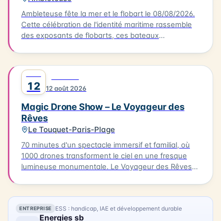
Ambleteuse fête la mer et le flobart le 08/08/2026.
Cette célébration de l'identité maritime rassemble
des exposants de flobarts, ces bateaux
traditionnels de la Côte d'Opale. Au programme,
des concerts et des animations pour tous les
publics. Vous pourrez également déguster des plats
AOÛT
0
FESTIVAL
à base de produits de la mer, préparés par des
12
12 août 2026
restaurateurs locaux. L'événement se déroule à
Ambleteuse. Accès libre.
Magic Drone Show – Le Voyageur des
Rêves
Le Touquet-Paris-Plage
70 minutes d'un spectacle immersif et familial, où
1000 drones transforment le ciel en une fresque
lumineuse monumentale. Le Voyageur des Rêves
est un spectacle nocturne immersif mêlant
innovation technologique, création artistique et
émotion collective. Inspiré de l'univers du Marchand
ESS : handicap, IAE et développement durable
ENTREPRISE
de sable, il propose un voyage poétique à travers
Energies sb