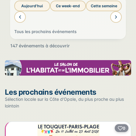
Aujourd'hui
Ce week-end
Cette semaine
Tous les prochains événements
147 événements à découvrir
Sur la carte
Les prochains événements
Cliquez sur un pin pour voir l'événement — les lieux qui
en accueillent plusieurs sont regroupés.
Sélection locale sur la Côte d'Opale, du plus proche au plus
lointain
+
0
2
−
3
2
22
12
17