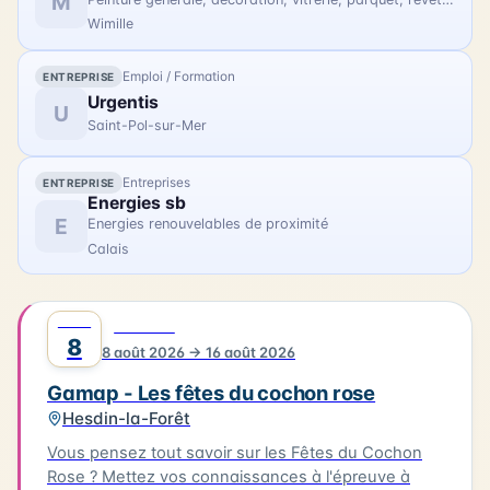
M
avec des photographies contemporaines réalisées
Wimille
lors de la restauration du trois-mâts Duchesse
Anne au chantier Damen.
Emploi / Formation
ENTREPRISE
Urgentis
U
Saint-Pol-sur-Mer
Entreprises
ENTREPRISE
Energies sb
E
Energies renouvelables de proximité
Calais
AOÛT
0
FESTIVAL
8
8 août 2026 → 16 août 2026
Gamap - Les fêtes du cochon rose
Hesdin-la-Forêt
Vous pensez tout savoir sur les Fêtes du Cochon
Rose ? Mettez vos connaissances à l'épreuve à