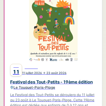
4
3
3
6
2
4
2
2
6
2
2
Leaflet
|
©
OpenStreetMap
©
CARTO
JUIL
FESTIVAL
11
11 juillet 2026 → 23 août 2026
Festival des Tout-Petits - 19ème édition
Le Touquet-Paris-Plage
Le Festival des Tout-Petits se déroulera du 11 juillet
au 23 août à Le Touquet-Paris-Plage. Cette 19ème
édition est dédiée aux enfants de 0 à 12 ans et