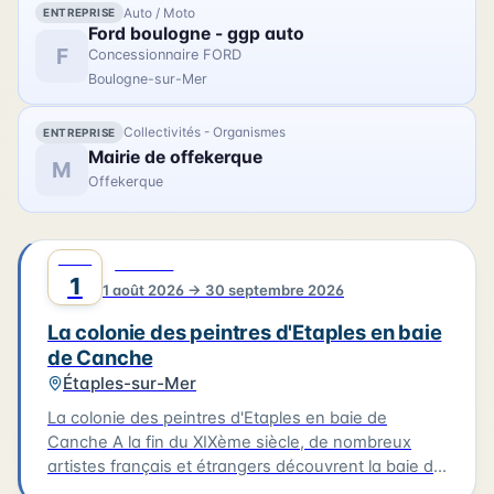
Auto / Moto
ENTREPRISE
Ford boulogne - ggp auto
F
Concessionnaire FORD
Boulogne-sur-Mer
Collectivités - Organismes
ENTREPRISE
Mairie de offekerque
M
Offekerque
AOÛT
0
CULTURE
1
1 août 2026 → 30 septembre 2026
La colonie des peintres d'Etaples en baie
de Canche
Étaples-sur-Mer
La colonie des peintres d'Etaples en baie de
Canche A la fin du XIXème siècle, de nombreux
artistes français et étrangers découvrent la baie de
Canche. À Étaples-sur-mer, les peintres trouvent