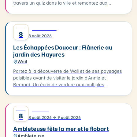
travers un quiz dans la ville et remontez aux
origines de cette fête devenue iconique. Le quiz
aura lieu le 08/08/2026, à partir de l'Office de
Tourisme. Il vous faudra parcourir environ 2km en 1
AOÛT
0
DÉCOUVERTE
heure pour découvrir les secrets de cette fête
8
8 août 2026
emblématique. Départ de l'Office de Tourisme, prêt
à découvrir les secrets de Hesdin !
Les Échappées Douceur : Flânerie au
jardin des Hayures
Wail
Partez à la découverte de Wail et de ses paysages
paisibles avant de visiter le jardin d'Annie et
Bernard. Un écrin de verdure aux multiples
ambiances, entre inspirations japonaises, potager
et créations insolites. 3km. 2h. À 15h à la Mairie de
Wail (2 rue de la Mairie). Tarifs : 11 € / gratuit enfants
AOÛT
0
FESTIVAL
- 10 ans.
8
8 août 2026 → 9 août 2026
Ambleteuse fête la mer et le flobart
Ambleteuse