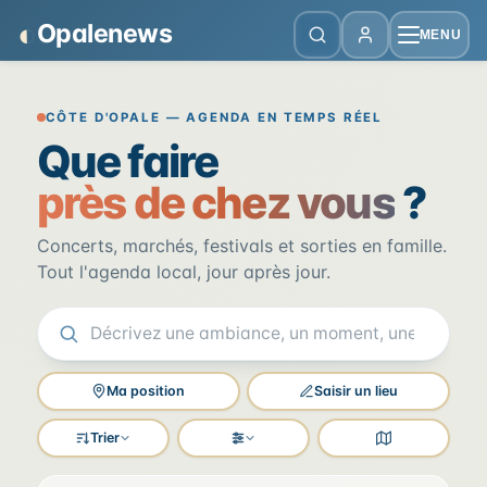
Panneau de gestion des cookies
◐
Opalenews
MENU
Opalenews — Événements de la Cô
CÔTE D'OPALE — AGENDA EN TEMPS RÉEL
Que faire
près de chez vous
?
Concerts, marchés, festivals et sorties en famille.
Tout l'agenda local, jour après jour.
Ma position
Saisir un lieu
Trier
Filtres
Voir la carte