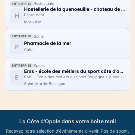
Restaurants
ENTREPRISE
soirée est l'occasion de se rassembler et de
Hostellerie de la quenoeuille - chateau de ledquent
partager un moment magique avec la communauté
H
Restaurant
gravelinoise. Les tarifs sont les suivants : 16€ pour
Marquise
les adultes, 12€ pour les réduits, 5€ pour les
enfants, et 32€ pour un pack famille (2 adultes + 2
Santé
ENTREPRISE
enfants). Vous pouvez acheter vos billets en ligne.
Pharmacie de la mer
Rejoignez les Troubadours pour célébrer ce joli
P
Calais
anniversaire !
Sports
ENTREPRISE
Ems - école des métiers du sport côte d'opale - sasp usbco
E
EMS - École des métiers du Sport Boulogne sur Mer
Saint-Martin-Boulogne
La Côte d'Opale dans votre boîte mail
Recevez notre sélection d'événements à venir. Pas de spam,