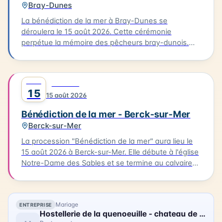
Bray-Dunes
La bénédiction de la mer à Bray-Dunes se
déroulera le 15 août 2026. Cette cérémonie
perpétue la mémoire des pêcheurs bray-dunois.
Elle commence par une messe à l'église du Sacré
Cœur, suivie d'une procession en costumes
traditionnels jusqu'à la plage. L'homologue est
AOÛT
0
FESTIVAL
ensuite rendu aux marins disparus. Cette tradition
15
15 août 2026
est une occasion pour les habitants de se
rassembler et de célébrer leur lien avec la mer.
Bénédiction de la mer - Berck-sur-Mer
Berck-sur-Mer
La procession "Bénédiction de la mer" aura lieu le
15 août 2026 à Berck-sur-Mer. Elle débute à l'église
Notre-Dame des Sables et se termine au calvaire
des marins. La procession sera suivie d'une messe
en plein air à la base nautique et de la bénédiction
des bateaux. Vous pourrez également profiter
Mariage
ENTREPRISE
d'animations, de stands associatifs et d'un feu
Hostellerie de la quenoeuille - chateau de ledquent
d'artifices en soirée. Cette célébration est un