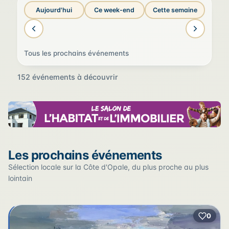
Aujourd'hui
Ce week-end
Cette semaine
Tous les prochains événements
152 événements à découvrir
Sur la carte
Les prochains événements
Cliquez sur un pin pour voir l'événement — les lieux qui
en accueillent plusieurs sont regroupés.
Sélection locale sur la Côte d'Opale, du plus proche au plus
lointain
+
0
2
−
3
2
22
12
17