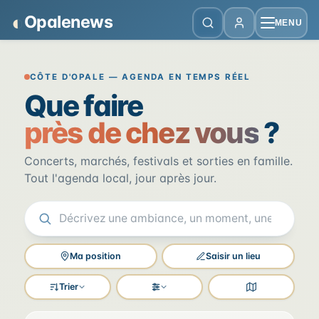
Panneau de gestion des cookies
◐
Opalenews
MENU
Opalenews — Événements de la Cô
CÔTE D'OPALE — AGENDA EN TEMPS RÉEL
Que faire
près de chez vous
?
Concerts, marchés, festivals et sorties en famille.
Tout l'agenda local, jour après jour.
Ma position
Saisir un lieu
Trier
Filtres
Voir la carte