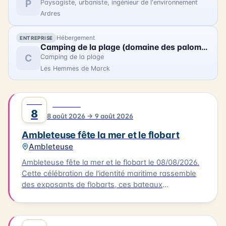
P
Paysagiste, urbaniste, ingénieur de l'environnement
Ardres
Hébergement
ENTREPRISE
Camping de la plage (domaine des palominos)
C
Camping de la plage
Les Hemmes de Marck
AOÛT
0
FESTIVAL
8
8 août 2026 → 9 août 2026
Ambleteuse fête la mer et le flobart
Ambleteuse
Ambleteuse fête la mer et le flobart le 08/08/2026.
Cette célébration de l'identité maritime rassemble
des exposants de flobarts, ces bateaux
traditionnels de la Côte d'Opale. Au programme,
des concerts et des animations pour tous les
publics. Vous pourrez également déguster des plats
AOÛT