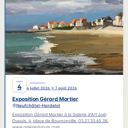
4
3
3
6
2
4
2
2
6
2
2
Leaflet
|
©
OpenStreetMap
©
CARTO
JUIL
CULTURE
4
4 juillet 2026 → 7 août 2026
Exposition Gérard Mortier
Neufchâtel-Hardelot
Exposition Gérard Mortier à la Galerie d'Art Joël
Dupuis. 4, place de Bournonville. 03.21.33.65.38.
www.galeriedupuis.com