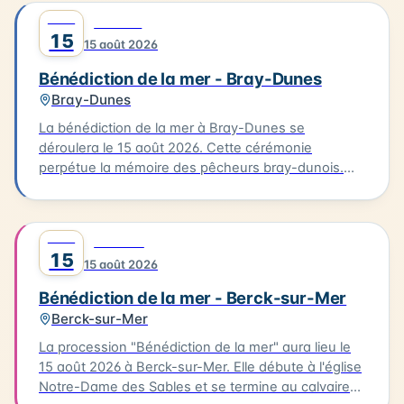
AOÛT
0
CULTURE
15
15 août 2026
Bénédiction de la mer - Bray-Dunes
Bray-Dunes
La bénédiction de la mer à Bray-Dunes se
déroulera le 15 août 2026. Cette cérémonie
perpétue la mémoire des pêcheurs bray-dunois.
Elle commence par une messe à l'église du Sacré
Cœur, suivie d'une procession en costumes
traditionnels jusqu'à la plage. L'homologue est
AOÛT
0
FESTIVAL
ensuite rendu aux marins disparus. Cette tradition
15
15 août 2026
est une occasion pour les habitants de se
rassembler et de célébrer leur lien avec la mer.
Bénédiction de la mer - Berck-sur-Mer
Berck-sur-Mer
La procession "Bénédiction de la mer" aura lieu le
15 août 2026 à Berck-sur-Mer. Elle débute à l'église
Notre-Dame des Sables et se termine au calvaire