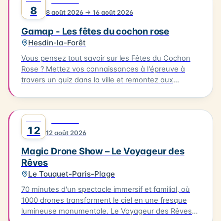
0
FESTIVAL
à base de produits de la mer, préparés par des
8
8 août 2026 → 16 août 2026
restaurateurs locaux. L'événement se déroule à
Ambleteuse. Accès libre.
Gamap - Les fêtes du cochon rose
Hesdin-la-Forêt
Vous pensez tout savoir sur les Fêtes du Cochon
Rose ? Mettez vos connaissances à l'épreuve à
travers un quiz dans la ville et remontez aux
origines de cette fête devenue iconique. Le quiz
aura lieu le 08/08/2026, à partir de l'Office de
Tourisme. Il vous faudra parcourir environ 2km en 1
AOÛT
0
FESTIVAL
heure pour découvrir les secrets de cette fête
12
12 août 2026
emblématique. Départ de l'Office de Tourisme, prêt
à découvrir les secrets de Hesdin !
Magic Drone Show – Le Voyageur des
Rêves
Le Touquet-Paris-Plage
70 minutes d'un spectacle immersif et familial, où
1000 drones transforment le ciel en une fresque
lumineuse monumentale. Le Voyageur des Rêves