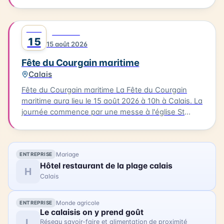
des marins. La procession sera suivie d'une messe
en plein air à la base nautique et de la bénédiction
des bateaux. Vous pourrez également profiter
AOÛT
0
FESTIVAL
d'animations, de stands associatifs et d'un feu
15
15 août 2026
d'artifices en soirée. Cette célébration est un
moment unique pour les habitants et les visiteurs
Fête du Courgain maritime
de Berck-sur-Mer.
Calais
Fête du Courgain maritime La Fête du Courgain
maritime aura lieu le 15 août 2026 à 10h à Calais. La
journée commence par une messe à l'église St
Pierre-St Paul suivie d'une procession vers le port.
Dans le quartier du Courgain maritime, vous
pourrez découvrir des animations, des restaurants
Mariage
ENTREPRISE
proposant des plats à base de produits de la mer,
Hôtel restaurant de la plage calais
des joutes nautiques et des concerts. Accédez
H
Calais
librement au quartier du Courgain maritime pour
découvrir ces animations et profiter de la journée.
Monde agricole
ENTREPRISE
Le calaisis on y prend goût
L
Réseau savoir-faire et alimentation de proximité