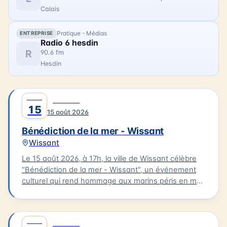
Calais
Pratique - Médias
ENTREPRISE
Radio 6 hesdin
R
90.6 fm
Hesdin
AOÛT
0
CULTURE
15
15 août 2026
Bénédiction de la mer - Wissant
Wissant
Le 15 août 2026, à 17h, la ville de Wissant célèbre
"Bénédiction de la mer - Wissant", un événement
culturel qui rend hommage aux marins péris en mer.
Le cortège partira de l'église pour se rendre au
calvaire des marins situé près du Typhonium, où se
déroulera la bénédiction. Cette cérémonie sera
AOÛT
0
CULTURE
accompagnée de chants et aura lieu en présence