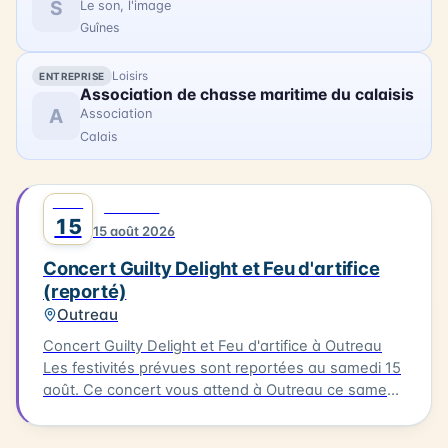
S
Le son, l'image
Guînes
Loisirs
ENTREPRISE
Association de chasse maritime du calaisis
A
Association
Calais
AOÛT
0
MUSIQUE
15
15 août 2026
Concert Guilty Delight et Feu d'artifice
(reporté)
Outreau
Concert Guilty Delight et Feu d'artifice à Outreau
Les festivités prévues sont reportées au samedi 15
août. Ce concert vous attend à Outreau ce samedi
15 août. Guilty Delight sera en scène pour vous
offrir une soirée musicale inoubliable.