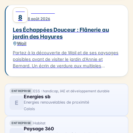
admirez ses œuvres. Après une matinée de
AOÛT
0
DÉCOUVERTE
création, profitez d'un déjeuner délicieux à Oye-
8
8 août 2026
Plage, à La Table d'Olivier, avec un plat du jour et un
dessert pour 30€ par personne (réservation
Les Échappées Douceur : Flânerie au
indispensable sur www.c-ici.com). Les vélos à
jardin des Hayures
assistance électrique seront mis à votre disposition
Wail
(dans la limite des disponibilités). La balade se
terminera vers 16h30. N'hésitez pas à vous inscrire
Partez à la découverte de Wail et de ses paysages
pour cette expérience artistique unique !
paisibles avant de visiter le jardin d'Annie et
Bernard. Un écrin de verdure aux multiples
ambiances, entre inspirations japonaises, potager
et créations insolites. 3km. 2h. À 15h à la Mairie de
Wail (2 rue de la Mairie). Tarifs : 11 € / gratuit enfants
ESS : handicap, IAE et développement durable
ENTREPRISE
- 10 ans.
Energies sb
E
Energies renouvelables de proximité
Calais
Habitat
ENTREPRISE
Paysage 360