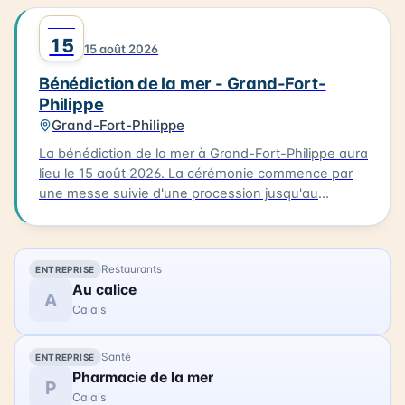
les habitants et les visiteurs de la Côte d'Opale. La
AOÛT
0
FAMILLE
bénédiction de la mer est un événement culturel qui
15
15 août 2026
célèbre la richesse maritime de la région.
Bénédiction de la mer - Grand-Fort-
Philippe
Grand-Fort-Philippe
La bénédiction de la mer à Grand-Fort-Philippe aura
lieu le 15 août 2026. La cérémonie commence par
une messe suivie d'une procession jusqu'au
calvaire. Les participants portent des costumes
traditionnels et sont accompagnés de bateaux
processionnels. La bénédiction est ensuite suivie
Restaurants
ENTREPRISE
d'une procession des bateaux dans le chenal.
Au calice
L'occasion est également prise pour ouvrir la
A
Calais
Maison de la Mer, permettant aux visiteurs de
découvrir ce lieu. La bénédiction de la mer est un
événement familial qui permet de célébrer la mer et
Santé
ENTREPRISE
la communauté de Grand-Fort-Philippe.
Pharmacie de la mer
P
Calais