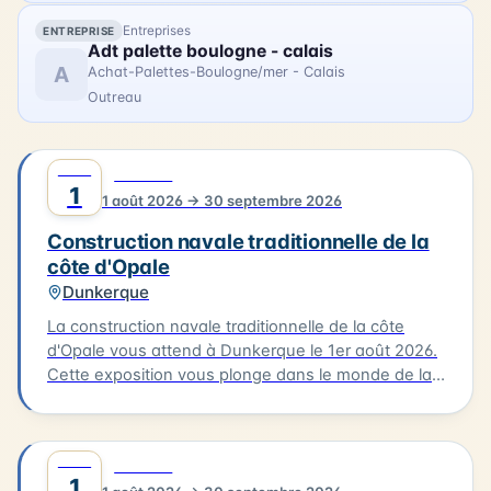
l'atmosphère créative qui a animé la baie de
Canche il y a plus d'un siècle.
Entreprises
ENTREPRISE
Adt palette boulogne - calais
A
Achat-Palettes-Boulogne/mer - Calais
Outreau
AOÛT
0
CULTURE
1
1 août 2026 → 30 septembre 2026
Construction navale traditionnelle de la
côte d'Opale
Dunkerque
La construction navale traditionnelle de la côte
d'Opale vous attend à Dunkerque le 1er août 2026.
Cette exposition vous plonge dans le monde de la
construction des embarcations traditionnelles de
notre littoral, notamment le flobart et le dundee.
Vous découvrirez les différentes étapes de la
AOÛT
0
CULTURE
construction d'un bateau, de la conception à la
1