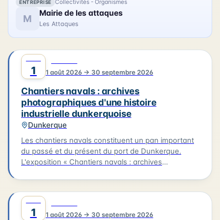
Collectivités - Organismes
ENTREPRISE
Mairie de les attaques
M
Les Attaques
AOÛT
0
CULTURE
1
1 août 2026 → 30 septembre 2026
Chantiers navals : archives
photographiques d'une histoire
industrielle dunkerquoise
Dunkerque
Les chantiers navals constituent un pan important
du passé et du présent du port de Dunkerque.
L'exposition « Chantiers navals : archives
photographiques d'une histoire industrielle
dunkerquoise » rassemble des clichés issus des
collections du musée et évoque plusieurs grands
AOÛT
0
CULTURE
chantiers : Ziegler, les Ateliers et Chantiers de
1
1 août 2026 → 30 septembre 2026
France, Béliard & Crighton. Le parcours se prolonge