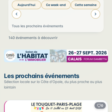
Aujourd'hui
Ce week-end
Cette semaine
Tous les prochains événements
140 événements à découvrir
Sur la carte
Les prochains événements
Cliquez sur un pin pour voir l'événement — les lieux qui
en accueillent plusieurs sont regroupés.
Sélection locale sur la Côte d'Opale, du plus proche au plus
lointain
+
0
2
−
3
2
22
12
17