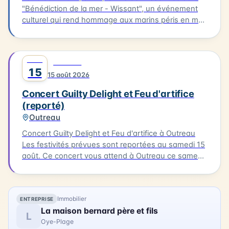
"Bénédiction de la mer - Wissant", un événement
culturel qui rend hommage aux marins péris en mer.
Le cortège partira de l'église pour se rendre au
calvaire des marins situé près du Typhonium, où se
déroulera la bénédiction. Cette cérémonie sera
AOÛT
0
MUSIQUE
accompagnée de chants et aura lieu en présence
15
15 août 2026
de flobarts, bateaux de pêche traditionnels. Ce
moment de réflexion et de commémoration aura
Concert Guilty Delight et Feu d'artifice
lieu dans un cadre emblématique de la Côte
(reporté)
d'Opale.
Outreau
Concert Guilty Delight et Feu d'artifice à Outreau
Les festivités prévues sont reportées au samedi 15
août. Ce concert vous attend à Outreau ce samedi
15 août. Guilty Delight sera en scène pour vous
offrir une soirée musicale inoubliable.
Immobilier
ENTREPRISE
La maison bernard père et fils
L
Oye-Plage