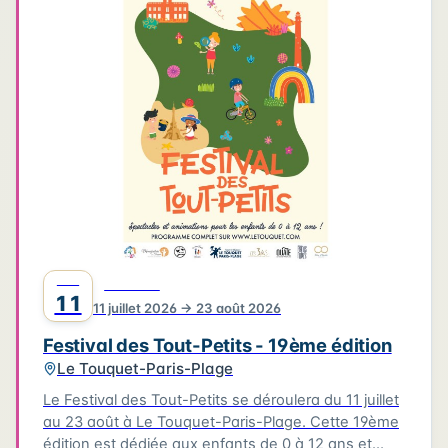
4
3
3
6
2
4
2
2
6
2
2
Leaflet
|
©
OpenStreetMap
©
CARTO
JUIL
FESTIVAL
11
11 juillet 2026 → 23 août 2026
Festival des Tout-Petits - 19ème édition
Le Touquet-Paris-Plage
Le Festival des Tout-Petits se déroulera du 11 juillet
au 23 août à Le Touquet-Paris-Plage. Cette 19ème
édition est dédiée aux enfants de 0 à 12 ans et