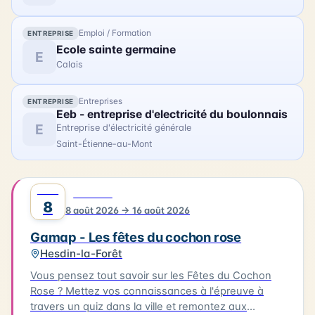
lors de la restauration du trois-mâts Duchesse
Anne au chantier Damen.
Emploi / Formation
ENTREPRISE
Ecole sainte germaine
E
Calais
Entreprises
ENTREPRISE
Eeb - entreprise d'electricité du boulonnais
E
Entreprise d'électricité générale
Saint-Étienne-au-Mont
AOÛT
0
FESTIVAL
8
8 août 2026 → 16 août 2026
Gamap - Les fêtes du cochon rose
Hesdin-la-Forêt
Vous pensez tout savoir sur les Fêtes du Cochon
Rose ? Mettez vos connaissances à l'épreuve à
travers un quiz dans la ville et remontez aux