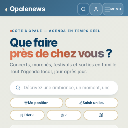
Panneau de gestion des cookies
◐
Opalenews
MENU
Opalenews — Événements de la Cô
CÔTE D'OPALE — AGENDA EN TEMPS RÉEL
Que faire
près de chez vous
?
Concerts, marchés, festivals et sorties en famille.
Tout l'agenda local, jour après jour.
Ma position
Saisir un lieu
Trier
Filtres
Voir la carte