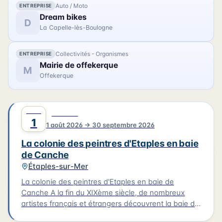
lieu au musée de Berck-sur-Mer le 01/08/2026.
Auto / Moto
ENTREPRISE
Dream bikes
D
La Capelle-lès-Boulogne
Collectivités - Organismes
ENTREPRISE
Mairie de offekerque
M
Offekerque
AOÛT
0
CULTURE
1
1 août 2026 → 30 septembre 2026
La colonie des peintres d'Etaples en baie
de Canche
Étaples-sur-Mer
La colonie des peintres d'Etaples en baie de
Canche A la fin du XIXème siècle, de nombreux
artistes français et étrangers découvrent la baie de
Canche. À Étaples-sur-mer, les peintres trouvent