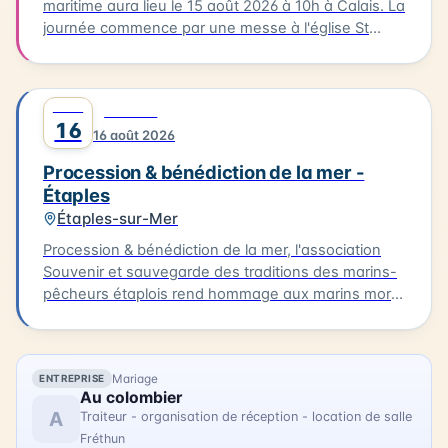
maritime aura lieu le 15 août 2026 à 10h à Calais. La
journée commence par une messe à l'église St
Pierre-St Paul suivie d'une procession vers le port.
Dans le quartier du Courgain maritime, vous
pourrez découvrir des animations, des restaurants
AOÛT
0
CULTURE
proposant des plats à base de produits de la mer,
16
16 août 2026
des joutes nautiques et des concerts. Accédez
librement au quartier du Courgain maritime pour
Procession & bénédiction de la mer -
découvrir ces animations et profiter de la journée.
Étaples
Étaples-sur-Mer
Procession & bénédiction de la mer, l'association
Souvenir et sauvegarde des traditions des marins-
pêcheurs étaplois rend hommage aux marins morts
ou disparus en mer. La procession débute à 10h,
devant Notre-Dame de Boulogne et se termine au
Calvaire des marins. Elle est suivie d'un office
Mariage
ENTREPRISE
religieux à partir de 11h et à 14h, d'un dépôt de
Au colombier
gerbe en mer. Accès libre.
A
Traiteur - organisation de réception - location de salle
Fréthun