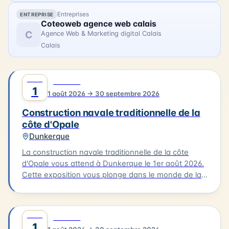
l'atmosphère créative qui a animé la baie de
Canche il y a plus d'un siècle.
Entreprises
ENTREPRISE
Coteoweb agence web calais
C
Agence Web & Marketing digital Calais
Calais
AOÛT
0
CULTURE
1
1 août 2026 → 30 septembre 2026
Construction navale traditionnelle de la
côte d'Opale
Dunkerque
La construction navale traditionnelle de la côte
d'Opale vous attend à Dunkerque le 1er août 2026.
Cette exposition vous plonge dans le monde de la
construction des embarcations traditionnelles de
notre littoral, notamment le flobart et le dundee.
Vous découvrirez les différentes étapes de la
AOÛT
0
CULTURE
construction d'un bateau, de la conception à la
1