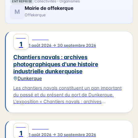
Collectivités - Organismes
ENTREPRISE
Mairie de offekerque
M
Offekerque
AOÛT
0
CULTURE
1
1 août 2026 → 30 septembre 2026
Chantiers navals : archives
photographiques d'une histoire
industrielle dunkerquoise
Dunkerque
Les chantiers navals constituent un pan important
du passé et du présent du port de Dunkerque.
L'exposition « Chantiers navals : archives
photographiques d'une histoire industrielle
dunkerquoise » rassemble des clichés issus des
collections du musée et évoque plusieurs grands
AOÛT
0
CULTURE
chantiers : Ziegler, les Ateliers et Chantiers de
1
1 août 2026 → 30 septembre 2026
France, Béliard & Crighton. Le parcours se prolonge