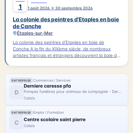
0
CULTURE
peintres de l'Ecole de Berck dans un accrochage où
1
1 août 2026 → 30 septembre 2026
les horizons alignés proposent une promenade
imaginaire le long du rivage, de la plage aux dunes,
La colonie des peintres d'Etaples en baie
du crépuscule à l'aube. L'exposition "Horizon" aura
de Canche
lieu au musée de Berck-sur-Mer le 01/08/2026.
Étaples-sur-Mer
La colonie des peintres d'Etaples en baie de
Canche A la fin du XIXème siècle, de nombreux
artistes français et étrangers découvrent la baie de
Canche. À Étaples-sur-mer, les peintres trouvent
des ateliers, des modèles, une atmosphère propice
à la création. À Camiers et Trépied, ils s'inspirent
Commerces / Services
ENTREPRISE
des paysages. Au Touquet, ils profitent d'un cadre
Derniere caresse pfa
balnéaire. L'exposition « La colonie des peintres
D
Pompes funèbres pour animaux de compagnie - Dernière Caresse
d'Etaples en baie de Canche » présente, en plein air
Calais
sur les trois communes, des reproductions de leurs
œuvres, inspirées par la vie locale et les paysages
Emploi / Formation
ENTREPRISE
de la baie. Cette exposition se tiendra le
Centre scolaire saint pierre
01/08/2026. Nous vous invitons à découvrir les
C
Calais
œuvres de ces artistes et à vous imprégner de