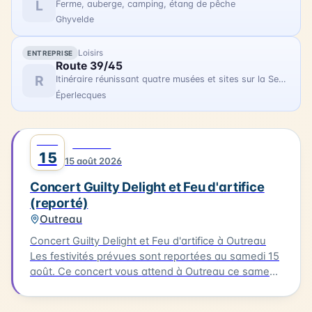
L
Ferme, auberge, camping, étang de pêche
Ghyvelde
Loisirs
ENTREPRISE
Route 39/45
R
Itinéraire réunissant quatre musées et sites sur la Seconde Guerre Mondiale
Éperlecques
AOÛT
0
MUSIQUE
15
15 août 2026
Concert Guilty Delight et Feu d'artifice
(reporté)
Outreau
Concert Guilty Delight et Feu d'artifice à Outreau
Les festivités prévues sont reportées au samedi 15
août. Ce concert vous attend à Outreau ce samedi
15 août. Guilty Delight sera en scène pour vous
offrir une soirée musicale inoubliable.