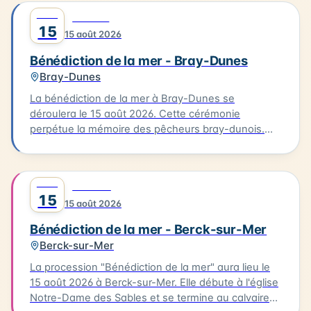
AOÛT
0
CULTURE
15
15 août 2026
Bénédiction de la mer - Bray-Dunes
Bray-Dunes
La bénédiction de la mer à Bray-Dunes se
déroulera le 15 août 2026. Cette cérémonie
perpétue la mémoire des pêcheurs bray-dunois.
Elle commence par une messe à l'église du Sacré
Cœur, suivie d'une procession en costumes
traditionnels jusqu'à la plage. L'homologue est
AOÛT
0
FESTIVAL
ensuite rendu aux marins disparus. Cette tradition
15
15 août 2026
est une occasion pour les habitants de se
rassembler et de célébrer leur lien avec la mer.
Bénédiction de la mer - Berck-sur-Mer
Berck-sur-Mer
La procession "Bénédiction de la mer" aura lieu le
15 août 2026 à Berck-sur-Mer. Elle débute à l'église
Notre-Dame des Sables et se termine au calvaire