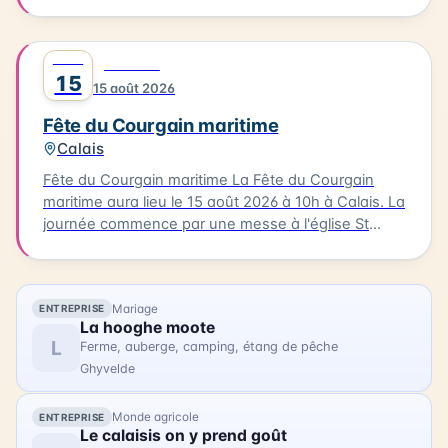
des marins. La procession sera suivie d'une messe
en plein air à la base nautique et de la bénédiction
des bateaux. Vous pourrez également profiter
AOÛT
0
FESTIVAL
d'animations, de stands associatifs et d'un feu
15
15 août 2026
d'artifices en soirée. Cette célébration est un
moment unique pour les habitants et les visiteurs
Fête du Courgain maritime
de Berck-sur-Mer.
Calais
Fête du Courgain maritime La Fête du Courgain
maritime aura lieu le 15 août 2026 à 10h à Calais. La
journée commence par une messe à l'église St
Pierre-St Paul suivie d'une procession vers le port.
Dans le quartier du Courgain maritime, vous
pourrez découvrir des animations, des restaurants
Mariage
ENTREPRISE
proposant des plats à base de produits de la mer,
La hooghe moote
des joutes nautiques et des concerts. Accédez
L
Ferme, auberge, camping, étang de pêche
librement au quartier du Courgain maritime pour
Ghyvelde
découvrir ces animations et profiter de la journée.
Monde agricole
ENTREPRISE
Le calaisis on y prend goût