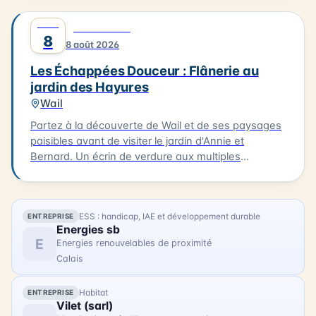
admirez ses œuvres. Après une matinée de
AOÛT
0
DÉCOUVERTE
création, profitez d'un déjeuner délicieux à Oye-
8
8 août 2026
Plage, à La Table d'Olivier, avec un plat du jour et un
dessert pour 30€ par personne (réservation
Les Échappées Douceur : Flânerie au
indispensable sur www.c-ici.com). Les vélos à
jardin des Hayures
assistance électrique seront mis à votre disposition
Wail
(dans la limite des disponibilités). La balade se
terminera vers 16h30. N'hésitez pas à vous inscrire
Partez à la découverte de Wail et de ses paysages
pour cette expérience artistique unique !
paisibles avant de visiter le jardin d'Annie et
Bernard. Un écrin de verdure aux multiples
ambiances, entre inspirations japonaises, potager
et créations insolites. 3km. 2h. À 15h à la Mairie de
Wail (2 rue de la Mairie). Tarifs : 11 € / gratuit enfants
ESS : handicap, IAE et développement durable
ENTREPRISE
- 10 ans.
Energies sb
E
Energies renouvelables de proximité
Calais
Habitat
ENTREPRISE
Vilet (sarl)