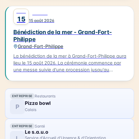
bateaux. Cette tradition est un moment unique pour
les habitants et les visiteurs de la Côte d'Opale. La
AOÛT
0
FAMILLE
bénédiction de la mer est un événement culturel qui
15
15 août 2026
célèbre la richesse maritime de la région.
Bénédiction de la mer - Grand-Fort-
Philippe
Grand-Fort-Philippe
La bénédiction de la mer à Grand-Fort-Philippe aura
lieu le 15 août 2026. La cérémonie commence par
une messe suivie d'une procession jusqu'au
calvaire. Les participants portent des costumes
traditionnels et sont accompagnés de bateaux
processionnels. La bénédiction est ensuite suivie
Restaurants
ENTREPRISE
d'une procession des bateaux dans le chenal.
Pizza bowl
L'occasion est également prise pour ouvrir la
P
Calais
Maison de la Mer, permettant aux visiteurs de
découvrir ce lieu. La bénédiction de la mer est un
événement familial qui permet de célébrer la mer et
Santé
ENTREPRISE
la communauté de Grand-Fort-Philippe.
Le s.a.u.o
L
Service d'Accueil d'Urgence & d'Orientation