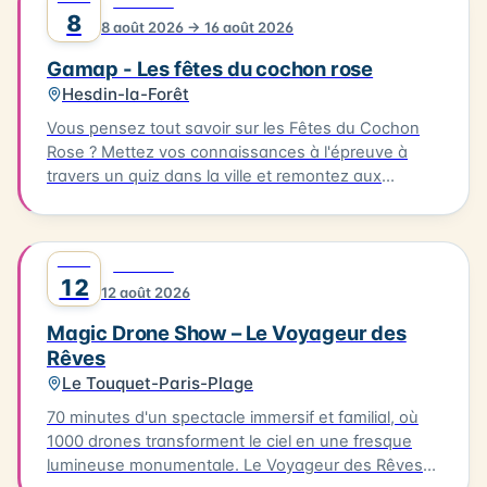
0
FESTIVAL
à base de produits de la mer, préparés par des
8
8 août 2026 → 16 août 2026
restaurateurs locaux. L'événement se déroule à
Ambleteuse. Accès libre.
Gamap - Les fêtes du cochon rose
Hesdin-la-Forêt
Vous pensez tout savoir sur les Fêtes du Cochon
Rose ? Mettez vos connaissances à l'épreuve à
travers un quiz dans la ville et remontez aux
origines de cette fête devenue iconique. Le quiz
aura lieu le 08/08/2026, à partir de l'Office de
Tourisme. Il vous faudra parcourir environ 2km en 1
AOÛT
0
FESTIVAL
heure pour découvrir les secrets de cette fête
12
12 août 2026
emblématique. Départ de l'Office de Tourisme, prêt
à découvrir les secrets de Hesdin !
Magic Drone Show – Le Voyageur des
Rêves
Le Touquet-Paris-Plage
70 minutes d'un spectacle immersif et familial, où
1000 drones transforment le ciel en une fresque
lumineuse monumentale. Le Voyageur des Rêves