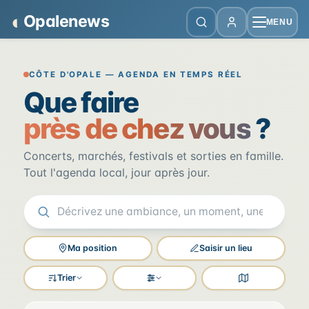
Panneau de gestion des cookies
◐
Opalenews
MENU
Opalenews — Événements de la Cô
CÔTE D'OPALE — AGENDA EN TEMPS RÉEL
Que faire
près de chez vous
?
Concerts, marchés, festivals et sorties en famille.
Tout l'agenda local, jour après jour.
Ma position
Saisir un lieu
Trier
Filtres
Voir la carte