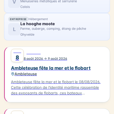
V
Menuiseries métalliques et serrurerie
Calais
Hébergement
ENTREPRISE
La hooghe moote
L
Ferme, auberge, camping, étang de pêche
Ghyvelde
AOÛT
0
FESTIVAL
8
8 août 2026 → 9 août 2026
Ambleteuse fête la mer et le flobart
Ambleteuse
Ambleteuse fête la mer et le flobart le 08/08/2026.
Cette célébration de l'identité maritime rassemble
des exposants de flobarts, ces bateaux
traditionnels de la Côte d'Opale. Au programme,
des concerts et des animations pour tous les
publics. Vous pourrez également déguster des plats
AOÛT