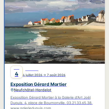
4
3
3
6
2
4
2
2
6
2
2
Leaflet
|
©
OpenStreetMap
©
CARTO
JUIL
CULTURE
4
4 juillet 2026 → 7 août 2026
Exposition Gérard Mortier
Neufchâtel-Hardelot
Exposition Gérard Mortier à la Galerie d'Art Joël
Dupuis. 4, place de Bournonville. 03.21.33.65.38.
www.galeriedupuis.com