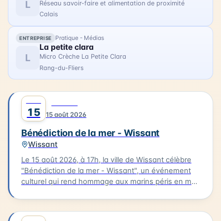
L
Réseau savoir-faire et alimentation de proximité
Calais
Pratique - Médias
ENTREPRISE
La petite clara
L
Micro Crèche La Petite Clara
Rang-du-Fliers
AOÛT
0
CULTURE
15
15 août 2026
Bénédiction de la mer - Wissant
Wissant
Le 15 août 2026, à 17h, la ville de Wissant célèbre
"Bénédiction de la mer - Wissant", un événement
culturel qui rend hommage aux marins péris en mer.
Le cortège partira de l'église pour se rendre au
calvaire des marins situé près du Typhonium, où se
déroulera la bénédiction. Cette cérémonie sera
AOÛT