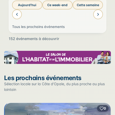
Aujourd'hui
Ce week-end
Cette semaine
Tous les prochains événements
152 événements à découvrir
Sur la carte
Les prochains événements
Cliquez sur un pin pour voir l'événement — les lieux qui
en accueillent plusieurs sont regroupés.
Sélection locale sur la Côte d'Opale, du plus proche au plus
lointain
+
0
2
−
3
2
22
12
17