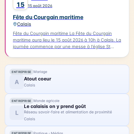
d'animations, de stands associatifs et d'un feu
15
15 août 2026
d'artifices en soirée. Cette célébration est un
moment unique pour les habitants et les visiteurs
Fête du Courgain maritime
de Berck-sur-Mer.
Calais
Fête du Courgain maritime La Fête du Courgain
maritime aura lieu le 15 août 2026 à 10h à Calais. La
journée commence par une messe à l'église St
Pierre-St Paul suivie d'une procession vers le port.
Dans le quartier du Courgain maritime, vous
pourrez découvrir des animations, des restaurants
Mariage
ENTREPRISE
proposant des plats à base de produits de la mer,
Atout coeur
des joutes nautiques et des concerts. Accédez
A
Calais
librement au quartier du Courgain maritime pour
découvrir ces animations et profiter de la journée.
Monde agricole
ENTREPRISE
Le calaisis on y prend goût
L
Réseau savoir-faire et alimentation de proximité
Calais
Pratique - Médias
ENTREPRISE