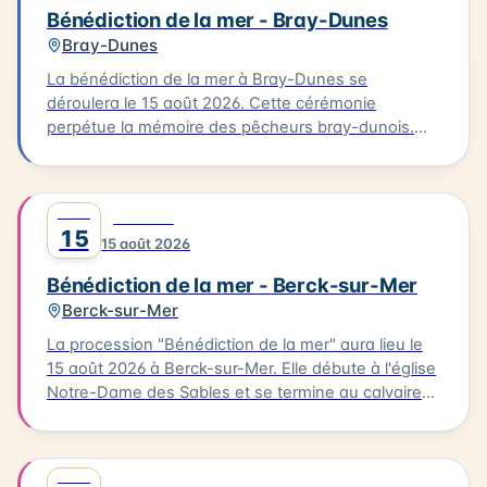
Bénédiction de la mer - Bray-Dunes
Bray-Dunes
La bénédiction de la mer à Bray-Dunes se
déroulera le 15 août 2026. Cette cérémonie
perpétue la mémoire des pêcheurs bray-dunois.
Elle commence par une messe à l'église du Sacré
Cœur, suivie d'une procession en costumes
traditionnels jusqu'à la plage. L'homologue est
AOÛT
0
FESTIVAL
ensuite rendu aux marins disparus. Cette tradition
15
15 août 2026
est une occasion pour les habitants de se
rassembler et de célébrer leur lien avec la mer.
Bénédiction de la mer - Berck-sur-Mer
Berck-sur-Mer
La procession "Bénédiction de la mer" aura lieu le
15 août 2026 à Berck-sur-Mer. Elle débute à l'église
Notre-Dame des Sables et se termine au calvaire
des marins. La procession sera suivie d'une messe
en plein air à la base nautique et de la bénédiction
des bateaux. Vous pourrez également profiter
AOÛT
0
FESTIVAL