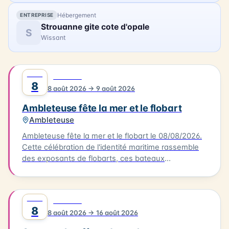
Hébergement
ENTREPRISE
Strouanne gite cote d'opale
S
Wissant
AOÛT
0
FESTIVAL
8
8 août 2026 → 9 août 2026
Ambleteuse fête la mer et le flobart
Ambleteuse
Ambleteuse fête la mer et le flobart le 08/08/2026.
Cette célébration de l'identité maritime rassemble
des exposants de flobarts, ces bateaux
traditionnels de la Côte d'Opale. Au programme,
des concerts et des animations pour tous les
publics. Vous pourrez également déguster des plats
AOÛT
0
FESTIVAL
à base de produits de la mer, préparés par des
8
8 août 2026 → 16 août 2026
restaurateurs locaux. L'événement se déroule à
Ambleteuse. Accès libre.