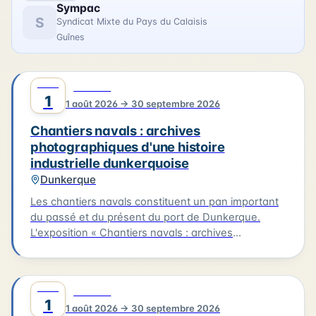
Sympac
S
Syndicat Mixte du Pays du Calaisis
Guînes
AOÛT
0
CULTURE
1
1 août 2026 → 30 septembre 2026
Chantiers navals : archives
photographiques d'une histoire
industrielle dunkerquoise
Dunkerque
Les chantiers navals constituent un pan important
du passé et du présent du port de Dunkerque.
L'exposition « Chantiers navals : archives
photographiques d'une histoire industrielle
dunkerquoise » rassemble des clichés issus des
collections du musée et évoque plusieurs grands
AOÛT
0
CULTURE
chantiers : Ziegler, les Ateliers et Chantiers de
1
1 août 2026 → 30 septembre 2026
France, Béliard & Crighton. Le parcours se prolonge