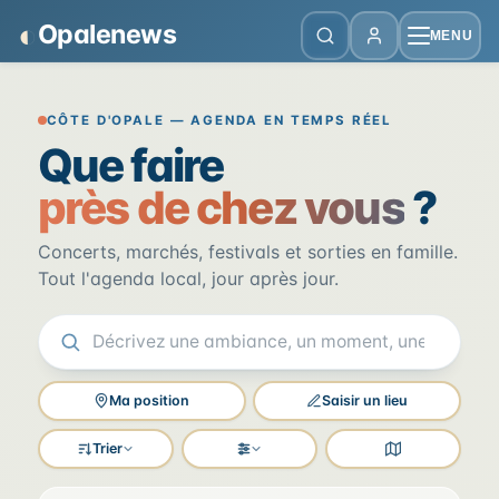
Panneau de gestion des cookies
◐
Opalenews
MENU
Opalenews — Événements de la Cô
CÔTE D'OPALE — AGENDA EN TEMPS RÉEL
Que faire
près de chez vous
?
Concerts, marchés, festivals et sorties en famille.
Tout l'agenda local, jour après jour.
Ma position
Saisir un lieu
Trier
Filtres
Voir la carte