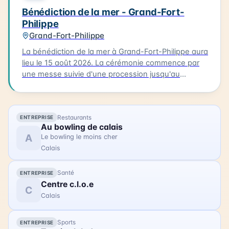
Bénédiction de la mer - Grand-Fort-
Philippe
Grand-Fort-Philippe
La bénédiction de la mer à Grand-Fort-Philippe aura
lieu le 15 août 2026. La cérémonie commence par
une messe suivie d'une procession jusqu'au
calvaire. Les participants portent des costumes
traditionnels et sont accompagnés de bateaux
processionnels. La bénédiction est ensuite suivie
Restaurants
ENTREPRISE
d'une procession des bateaux dans le chenal.
Au bowling de calais
L'occasion est également prise pour ouvrir la
A
Le bowling le moins cher
Maison de la Mer, permettant aux visiteurs de
Calais
découvrir ce lieu. La bénédiction de la mer est un
événement familial qui permet de célébrer la mer et
Santé
ENTREPRISE
la communauté de Grand-Fort-Philippe.
Centre c.l.o.e
C
Calais
Sports
ENTREPRISE