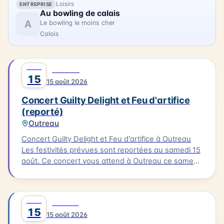
Loisirs
ENTREPRISE
Au bowling de calais
A
Le bowling le moins cher
Calais
AOÛT
0
MUSIQUE
15
15 août 2026
Concert Guilty Delight et Feu d'artifice
(reporté)
Outreau
Concert Guilty Delight et Feu d'artifice à Outreau
Les festivités prévues sont reportées au samedi 15
août. Ce concert vous attend à Outreau ce samedi
15 août. Guilty Delight sera en scène pour vous
offrir une soirée musicale inoubliable.
AOÛT
0
CULTURE
15
15 août 2026