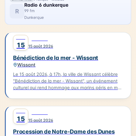
Radio 6 dunkerque
R
99 fm
Dunkerque
AOÛT
0
CULTURE
15
15 août 2026
Bénédiction de la mer - Wissant
Wissant
Le 15 août 2026, à 17h, la ville de Wissant célèbre
"Bénédiction de la mer - Wissant", un événement
culturel qui rend hommage aux marins péris en mer.
Le cortège partira de l'église pour se rendre au
calvaire des marins situé près du Typhonium, où se
déroulera la bénédiction. Cette cérémonie sera
AOÛT
0
CULTURE
accompagnée de chants et aura lieu en présence
15
15 août 2026
de flobarts, bateaux de pêche traditionnels. Ce
moment de réflexion et de commémoration aura
Procession de Notre-Dame des Dunes
lieu dans un cadre emblématique de la Côte