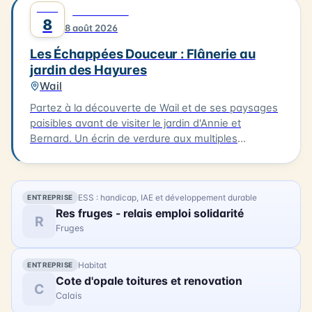
AOÛT
0
DÉCOUVERTE
création, profitez d'un déjeuner délicieux à Oye-
8
8 août 2026
Plage, à La Table d'Olivier, avec un plat du jour et un
dessert pour 30€ par personne (réservation
Les Échappées Douceur : Flânerie au
indispensable sur www.c-ici.com). Les vélos à
jardin des Hayures
assistance électrique seront mis à votre disposition
Wail
(dans la limite des disponibilités). La balade se
terminera vers 16h30. N'hésitez pas à vous inscrire
Partez à la découverte de Wail et de ses paysages
pour cette expérience artistique unique !
paisibles avant de visiter le jardin d'Annie et
Bernard. Un écrin de verdure aux multiples
ambiances, entre inspirations japonaises, potager
et créations insolites. 3km. 2h. À 15h à la Mairie de
Wail (2 rue de la Mairie). Tarifs : 11 € / gratuit enfants
ESS : handicap, IAE et développement durable
ENTREPRISE
- 10 ans.
Res fruges - relais emploi solidarité
R
Fruges
Habitat
ENTREPRISE
Cote d'opale toitures et renovation
C
Calais