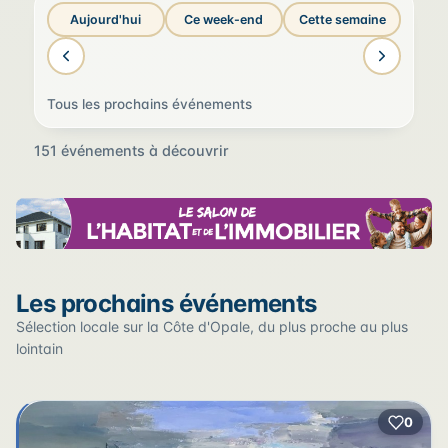
Aujourd'hui
Ce week-end
Cette semaine
Tous les prochains événements
151 événements à découvrir
Sur la carte
Les prochains événements
Cliquez sur un pin pour voir l'événement — les lieux qui
en accueillent plusieurs sont regroupés.
Sélection locale sur la Côte d'Opale, du plus proche au plus
lointain
+
0
2
−
3
2
22
12
17