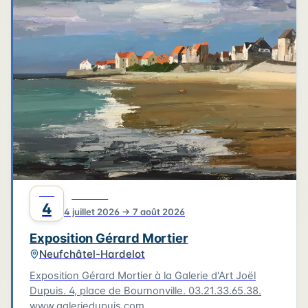
4
3
3
6
2
4
2
2
6
2
2
Leaflet
|
©
OpenStreetMap
©
CARTO
JUIL
CULTURE
4
4 juillet 2026 → 7 août 2026
Exposition Gérard Mortier
Neufchâtel-Hardelot
Exposition Gérard Mortier à la Galerie d'Art Joël
Dupuis. 4, place de Bournonville. 03.21.33.65.38.
www.galeriedupuis.com