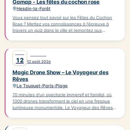
Gamap - Les fêtes du cochon rose
Hesdin-la-Forêt
Vous pensez tout savoir sur les Fêtes du Cochon
Rose ? Mettez vos connaissances à l'épreuve à
travers un quiz dans la ville et remontez aux
origines de cette fête devenue iconique. Le quiz
aura lieu le 08/08/2026, à partir de l'Office de
Tourisme. Il vous faudra parcourir environ 2km en 1
AOÛT
0
FESTIVAL
heure pour découvrir les secrets de cette fête
12
12 août 2026
emblématique. Départ de l'Office de Tourisme, prêt
à découvrir les secrets de Hesdin !
Magic Drone Show – Le Voyageur des
Rêves
Le Touquet-Paris-Plage
70 minutes d'un spectacle immersif et familial, où
1000 drones transforment le ciel en une fresque
lumineuse monumentale. Le Voyageur des Rêves
est un spectacle nocturne immersif mêlant
innovation technologique, création artistique et
émotion collective. Inspiré de l'univers du Marchand