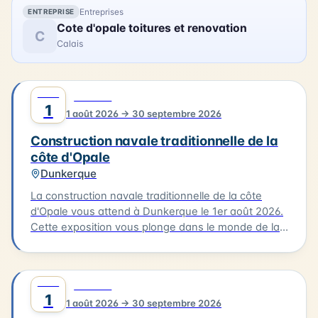
l'atmosphère créative qui a animé la baie de
Entreprises
ENTREPRISE
Canche il y a plus d'un siècle.
Cote d'opale toitures et renovation
C
Calais
AOÛT
0
CULTURE
1
1 août 2026 → 30 septembre 2026
Construction navale traditionnelle de la
côte d'Opale
Dunkerque
La construction navale traditionnelle de la côte
d'Opale vous attend à Dunkerque le 1er août 2026.
Cette exposition vous plonge dans le monde de la
construction des embarcations traditionnelles de
notre littoral, notamment le flobart et le dundee.
Vous découvrirez les différentes étapes de la
AOÛT
0
CULTURE
construction d'un bateau, de la conception à la
1
1 août 2026 → 30 septembre 2026
mise à l'eau. L'exposition vous offre l'occasion de