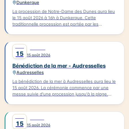
Dunkerque
d'Opale.
La procession de Notre-Dame des Dunes aura lieu
le 15 août 2026 à 16h à Dunkerque. Cette
traditionnelle procession est portée par les
bazennes, femmes des pêcheurs, en costumes
traditionnels, qui partent de la petite chapelle
Notre-Dame des Dunes jusqu'au quai des Anglais.
AOÛT
0
CULTURE
Là, se déroule la bénédiction, suivie d'une sortie
15
15 août 2026
des bateaux pour un dépôt de gerbe en mer.
Bénédiction de la mer - Audresselles
Audresselles
La bénédiction de la mer à Audresselles aura lieu le
15 août 2026. La cérémonie commence par une
messe suivie d'une procession jusqu'à la plage.
C'est là que se déroulera la bénédiction des
bateaux. Cette tradition est un moment unique pour
les habitants et les visiteurs de la Côte d'Opale. La
AOÛT
0
FAMILLE
bénédiction de la mer est un événement culturel qui
15
15 août 2026
célèbre la richesse maritime de la région.