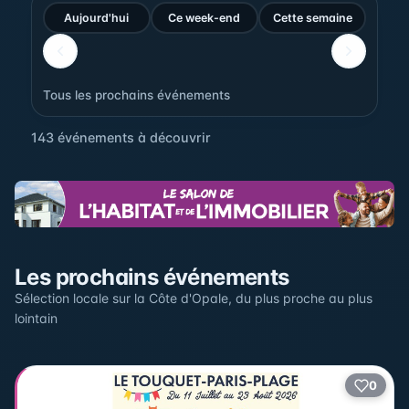
Aujourd'hui
Ce week-end
Cette semaine
Tous les prochains événements
143 événements à découvrir
Sur la carte
Les prochains événements
Cliquez sur un pin pour voir l'événement — les lieux qui
en accueillent plusieurs sont regroupés.
Sélection locale sur la Côte d'Opale, du plus proche au plus
lointain
+
0
2
−
3
2
22
12
17