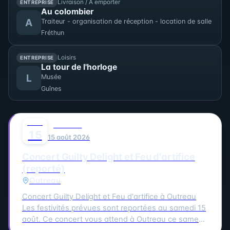
Livraison / À emporter
ENTREPRISE
Au colombier
A
Traiteur - organisation de réception - location de salle
Fréthun
Loisirs
ENTREPRISE
La tour de l'horloge
L
Musée
Guînes
AOÛT
0
MUSIQUE
15
15 août 2026
Concert Guilty Delight et Feu d'artifice
(reporté)
Outreau
Concert Guilty Delight et Feu d'artifice à Outreau
Les festivités prévues sont reportées au samedi 15
août. Ce concert vous attend à Outreau ce samedi