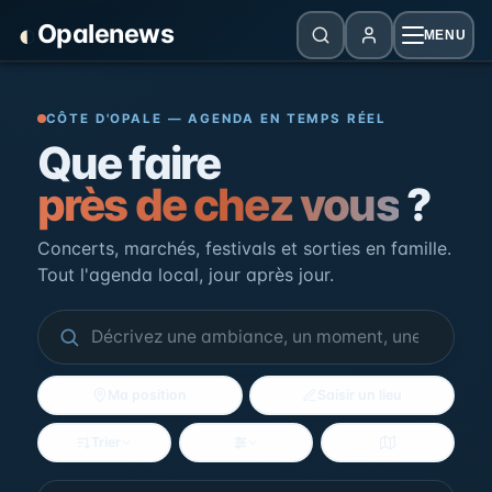
Panneau de gestion des cookies
◐
Opalenews
MENU
Opalenews — Événements de la Cô
CÔTE D'OPALE — AGENDA EN TEMPS RÉEL
Que faire
près de chez vous
?
Concerts, marchés, festivals et sorties en famille.
Tout l'agenda local, jour après jour.
Ma position
Saisir un lieu
Trier
Filtres
Voir la carte