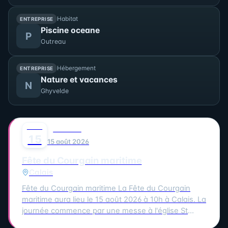
Habitat
ENTREPRISE
Piscine oceane
P
Outreau
Hébergement
ENTREPRISE
Nature et vacances
N
Ghyvelde
AOÛT
0
FESTIVAL
15
15 août 2026
Fête du Courgain maritime
Calais
Fête du Courgain maritime La Fête du Courgain
maritime aura lieu le 15 août 2026 à 10h à Calais. La
journée commence par une messe à l'église St
Pierre-St Paul suivie d'une procession vers le port.