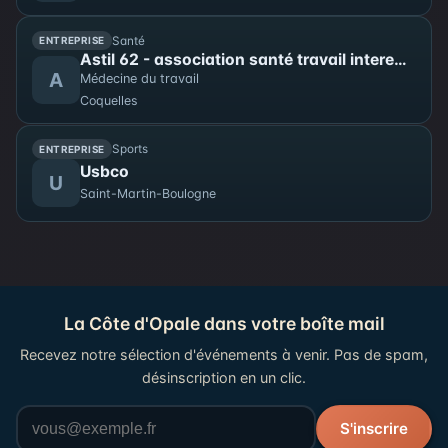
sera célébrée le 23 août à 9h30. Le 23 août, à partir
de 16h, un défilé de flobarts se déroulera dans les
Santé
ENTREPRISE
rues du village. Accès libre.
Astil 62 - association santé travail interentreprise littoral
A
Médecine du travail
Coquelles
Sports
ENTREPRISE
Usbco
U
Saint-Martin-Boulogne
La Côte d'Opale dans votre boîte mail
Recevez notre sélection d'événements à venir. Pas de spam,
désinscription en un clic.
Votre adresse email
S'inscrire