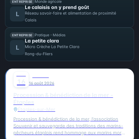
Monde agricole
ENTREPRISE
Le calaisis on y prend goût
L
Réseau savoir-faire et alimentation de proximité
Calais
Pratique - Médias
ENTREPRISE
La petite clara
L
Micro Crèche La Petite Clara
Rang-du-Fliers
AOÛT
0
CULTURE
16
16 août 2026
Procession & bénédiction de la mer -
Étaples
Étaples-sur-Mer
Procession & bénédiction de la mer, l'association
Souvenir et sauvegarde des traditions des marins-
pêcheurs étaplois rend hommage aux marins morts