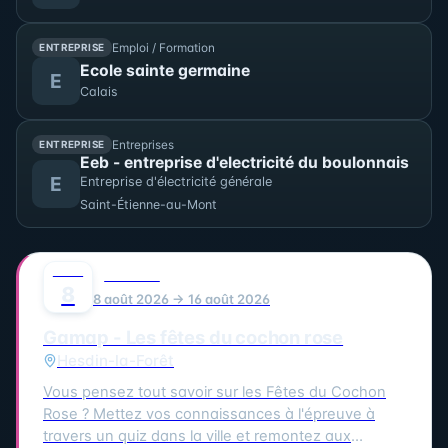
Emploi / Formation
ENTREPRISE
Ecole sainte germaine
E
Calais
Entreprises
ENTREPRISE
Eeb - entreprise d'electricité du boulonnais
E
Entreprise d'électricité générale
Saint-Étienne-au-Mont
AOÛT
0
FESTIVAL
8
8 août 2026 → 16 août 2026
Gamap - Les fêtes du cochon rose
Hesdin-la-Forêt
Vous pensez tout savoir sur les Fêtes du Cochon
Rose ? Mettez vos connaissances à l'épreuve à
travers un quiz dans la ville et remontez aux