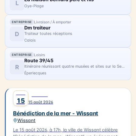
des bateaux pour un dépôt de gerbe en mer.
L
Oye-Plage
Livraison / À emporter
ENTREPRISE
Dm traiteur
D
Traiteur toutes réceptions
Calais
Loisirs
ENTREPRISE
Route 39/45
R
Itinéraire réunissant quatre musées et sites sur la Seconde Guerre Mondiale
Éperlecques
AOÛT
0
CULTURE
15
15 août 2026
Bénédiction de la mer - Wissant
Wissant
Le 15 août 2026, à 17h, la ville de Wissant célèbre