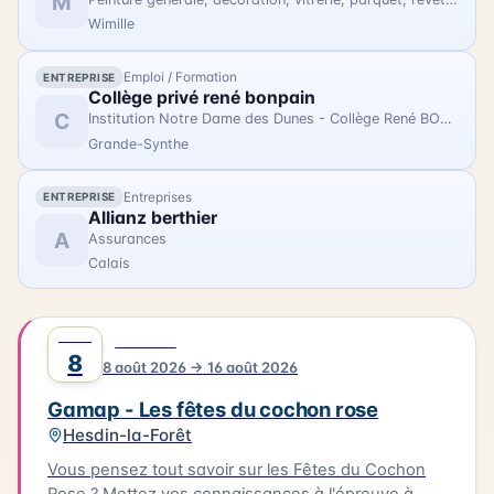
M
avec des photographies contemporaines réalisées
Wimille
lors de la restauration du trois-mâts Duchesse
Anne au chantier Damen.
Emploi / Formation
ENTREPRISE
Collège privé rené bonpain
C
Institution Notre Dame des Dunes - Collège René BONPAIN
Grande-Synthe
Entreprises
ENTREPRISE
Allianz berthier
A
Assurances
Calais
AOÛT
0
FESTIVAL
8
8 août 2026 → 16 août 2026
Gamap - Les fêtes du cochon rose
Hesdin-la-Forêt
Vous pensez tout savoir sur les Fêtes du Cochon
Rose ? Mettez vos connaissances à l'épreuve à