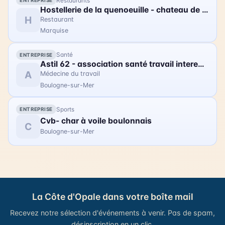
Restaurants
ENTREPRISE
soirée est l'occasion de se rassembler et de
Hostellerie de la quenoeuille - chateau de ledquent
partager un moment magique avec la communauté
H
Restaurant
gravelinoise. Les tarifs sont les suivants : 16€ pour
Marquise
les adultes, 12€ pour les réduits, 5€ pour les
enfants, et 32€ pour un pack famille (2 adultes + 2
Santé
ENTREPRISE
enfants). Vous pouvez acheter vos billets en ligne.
Astil 62 - association santé travail interentreprise littoral
Rejoignez les Troubadours pour célébrer ce joli
A
Médecine du travail
anniversaire !
Boulogne-sur-Mer
Sports
ENTREPRISE
Cvb- char à voile boulonnais
C
Boulogne-sur-Mer
La Côte d'Opale dans votre boîte mail
Recevez notre sélection d'événements à venir. Pas de spam,
désinscription en un clic.