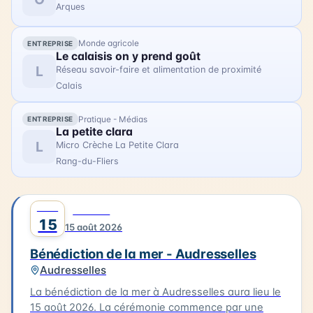
Arques
moment unique pour les habitants et les visiteurs
de Berck-sur-Mer.
Monde agricole
ENTREPRISE
Le calaisis on y prend goût
L
Réseau savoir-faire et alimentation de proximité
Calais
Pratique - Médias
ENTREPRISE
La petite clara
L
Micro Crèche La Petite Clara
Rang-du-Fliers
AOÛT
0
CULTURE
15
15 août 2026
Bénédiction de la mer - Audresselles
Audresselles
La bénédiction de la mer à Audresselles aura lieu le
15 août 2026. La cérémonie commence par une