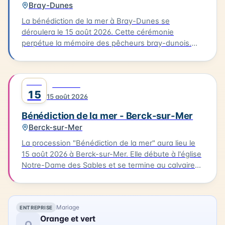
Bray-Dunes
La bénédiction de la mer à Bray-Dunes se
déroulera le 15 août 2026. Cette cérémonie
perpétue la mémoire des pêcheurs bray-dunois.
Elle commence par une messe à l'église du Sacré
Cœur, suivie d'une procession en costumes
traditionnels jusqu'à la plage. L'homologue est
AOÛT
0
FESTIVAL
ensuite rendu aux marins disparus. Cette tradition
15
15 août 2026
est une occasion pour les habitants de se
rassembler et de célébrer leur lien avec la mer.
Bénédiction de la mer - Berck-sur-Mer
Berck-sur-Mer
La procession "Bénédiction de la mer" aura lieu le
15 août 2026 à Berck-sur-Mer. Elle débute à l'église
Notre-Dame des Sables et se termine au calvaire
des marins. La procession sera suivie d'une messe
en plein air à la base nautique et de la bénédiction
des bateaux. Vous pourrez également profiter
Mariage
ENTREPRISE
d'animations, de stands associatifs et d'un feu
Orange et vert
d'artifices en soirée. Cette célébration est un
O