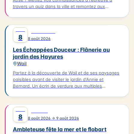
travers un quiz dans la ville et remontez aux
origines de cette fête devenue iconique. Le quiz
aura lieu le 08/08/2026, à partir de l'Office de
Tourisme. Il vous faudra parcourir environ 2km en 1
AOÛT
0
DÉCOUVERTE
heure pour découvrir les secrets de cette fête
8
8 août 2026
emblématique. Départ de l'Office de Tourisme, prêt
à découvrir les secrets de Hesdin !
Les Échappées Douceur : Flânerie au
jardin des Hayures
Wail
Partez à la découverte de Wail et de ses paysages
paisibles avant de visiter le jardin d'Annie et
Bernard. Un écrin de verdure aux multiples
ambiances, entre inspirations japonaises, potager
et créations insolites. 3km. 2h. À 15h à la Mairie de
Wail (2 rue de la Mairie). Tarifs : 11 € / gratuit enfants
AOÛT
0
FESTIVAL
- 10 ans.
8
8 août 2026 → 9 août 2026
Ambleteuse fête la mer et le flobart