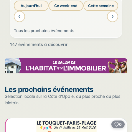
Aujourd'hui
Ce week-end
Cette semaine
Tous les prochains événements
147 événements à découvrir
Sur la carte
Les prochains événements
Cliquez sur un pin pour voir l'événement — les lieux qui
en accueillent plusieurs sont regroupés.
Sélection locale sur la Côte d'Opale, du plus proche au plus
lointain
+
0
2
−
3
2
22
12
17