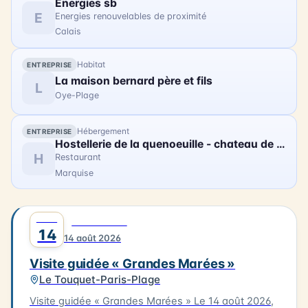
Energies sb
les rêves, pensé comme une fresque
E
Energies renouvelables de proximité
cinématographique à ciel ouvert. Au cœur du
Calais
dispositif 1000 drones parfaitement synchronisés,
dessinant dans la nuit des tableaux lumineux
Habitat
ENTREPRISE
monumentaux, accompagnés d'une création
La maison bernard père et fils
musicale originale et d'une narration inédite. Pensé
L
Oye-Plage
comme un moment de partage intergénérationnel,
le spectacle est accessible dès 3 ans. Poussettes
autorisées, espace convivial, food trucks et
Hébergement
ENTREPRISE
Hostellerie de la quenoeuille - chateau de ledquent
animations complètent la soirée. Tarifs : Gratuit pour
H
Restaurant
les moins de 3 ans ; Moins de 12 ans : 19 € ; Tarif
Marquise
régulier : 35 €.
AOÛT
0
DÉCOUVERTE
14
14 août 2026
Visite guidée « Grandes Marées »
Le Touquet-Paris-Plage
Visite guidée « Grandes Marées » Le 14 août 2026,