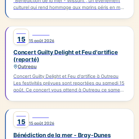
"Bénédiction de la mer - Wissant", un événement
culturel qui rend hommage aux marins péris en mer.
Le cortège partira de l'église pour se rendre au
calvaire des marins situé près du Typhonium, où se
déroulera la bénédiction. Cette cérémonie sera
AOÛT
0
MUSIQUE
accompagnée de chants et aura lieu en présence
15
15 août 2026
de flobarts, bateaux de pêche traditionnels. Ce
moment de réflexion et de commémoration aura
Concert Guilty Delight et Feu d'artifice
lieu dans un cadre emblématique de la Côte
(reporté)
d'Opale.
Outreau
Concert Guilty Delight et Feu d'artifice à Outreau
Les festivités prévues sont reportées au samedi 15
août. Ce concert vous attend à Outreau ce samedi
15 août. Guilty Delight sera en scène pour vous
offrir une soirée musicale inoubliable.
AOÛT
0
CULTURE
15
15 août 2026
Bénédiction de la mer - Bray-Dunes