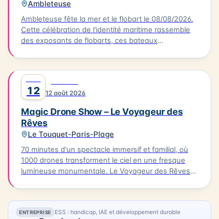
Ambleteuse
Ambleteuse fête la mer et le flobart le 08/08/2026.
Cette célébration de l'identité maritime rassemble
des exposants de flobarts, ces bateaux
traditionnels de la Côte d'Opale. Au programme,
des concerts et des animations pour tous les
publics. Vous pourrez également déguster des plats
AOÛT
0
FESTIVAL
à base de produits de la mer, préparés par des
12
12 août 2026
restaurateurs locaux. L'événement se déroule à
Ambleteuse. Accès libre.
Magic Drone Show – Le Voyageur des
Rêves
Le Touquet-Paris-Plage
70 minutes d'un spectacle immersif et familial, où
1000 drones transforment le ciel en une fresque
lumineuse monumentale. Le Voyageur des Rêves
est un spectacle nocturne immersif mêlant
innovation technologique, création artistique et
émotion collective. Inspiré de l'univers du Marchand
ESS : handicap, IAE et développement durable
ENTREPRISE
de sable, il propose un voyage poétique à travers