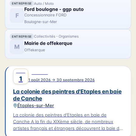
Auto / Moto
ENTREPRISE
Ford boulogne - ggp auto
F
Concessionnaire FORD
Boulogne-sur-Mer
Collectivités - Organismes
ENTREPRISE
Mairie de offekerque
M
Offekerque
AOÛT
0
CULTURE
1
1 août 2026 → 30 septembre 2026
La colonie des peintres d'Etaples en baie
de Canche
Étaples-sur-Mer
La colonie des peintres d'Etaples en baie de
Canche A la fin du XIXème siècle, de nombreux
artistes français et étrangers découvrent la baie de
Canche. À Étaples-sur-mer, les peintres trouvent