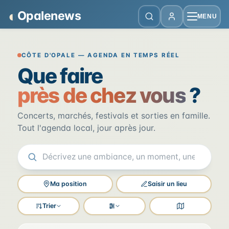
Panneau de gestion des cookies
◐
Opalenews
MENU
Opalenews — Événements de la Cô
CÔTE D'OPALE — AGENDA EN TEMPS RÉEL
Que faire
près de chez vous
?
Concerts, marchés, festivals et sorties en famille.
Tout l'agenda local, jour après jour.
Ma position
Saisir un lieu
Trier
Filtres
Voir la carte