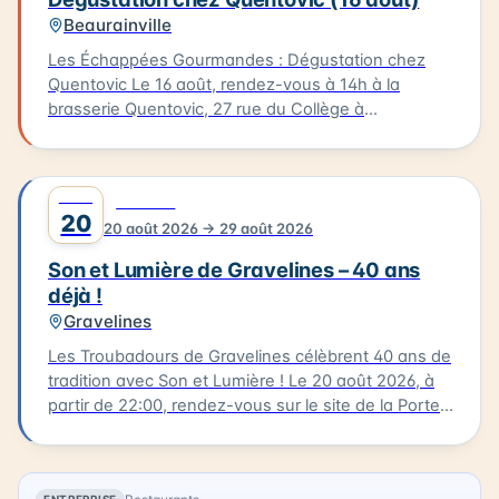
Beaurainville
Les Échappées Gourmandes : Dégustation chez
Quentovic Le 16 août, rendez-vous à 14h à la
brasserie Quentovic, 27 rue du Collège à
Beaurainville, pour une après-midi gourmande.
Poussez les portes de la brasserie Quentovic et
plongez dans l'univers de deux frères passionnés
AOÛT
0
CULTURE
par les bières de caractère. Après cette
20
20 août 2026 → 29 août 2026
dégustation, arpentez Beaurainville lors d'une
balade dans le village ponctuée d'histoire et de
Son et Lumière de Gravelines – 40 ans
lieux apaisants. Le parcours mesure 5 km et devrait
déjà !
vous prendre environ 3 heures. Tarif : 6 €.
Gravelines
Les Troubadours de Gravelines célèbrent 40 ans de
tradition avec Son et Lumière ! Le 20 août 2026, à
partir de 22:00, rendez-vous sur le site de la Porte
aux Boules, un endroit emblématique de
Gravelines. Ce spectacle incontournable fait revivre
quatre décennies de musique et de lumière. Cette