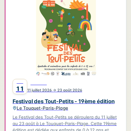
4
3
3
6
2
4
2
2
6
2
2
Leaflet
|
©
OpenStreetMap
©
CARTO
JUIL
FESTIVAL
11
11 juillet 2026 → 23 août 2026
Festival des Tout-Petits - 19ème édition
Le Touquet-Paris-Plage
Le Festival des Tout-Petits se déroulera du 11 juillet
au 23 août à Le Touquet-Paris-Plage. Cette 19ème
édition est dédiée aux enfants de 0 à 12 ans et