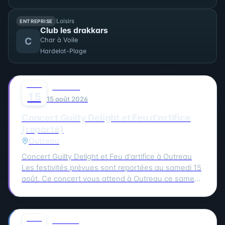
Loisirs
ENTREPRISE
Club les drakkars
C
Char à Voile
Hardelot-Plage
AOÛT
0
MUSIQUE
15
15 août 2026
Concert Guilty Delight et Feu d'artifice
(reporté)
Outreau
Concert Guilty Delight et Feu d'artifice à Outreau
Les festivités prévues sont reportées au samedi 15
août. Ce concert vous attend à Outreau ce samedi
15 août. Guilty Delight sera en scène pour vous
offrir une soirée musicale inoubliable.
AOÛT
0
CULTURE