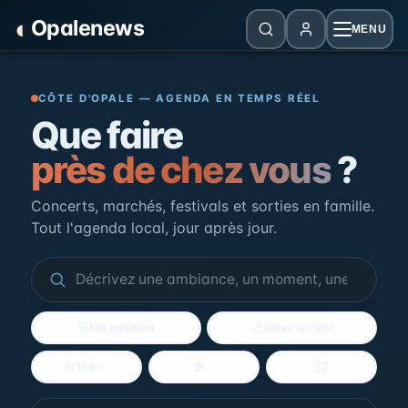
Panneau de gestion des cookies
◐
Opalenews
MENU
Opalenews — Événements de la Cô
CÔTE D'OPALE — AGENDA EN TEMPS RÉEL
Que faire
près de chez vous
?
Concerts, marchés, festivals et sorties en famille.
Tout l'agenda local, jour après jour.
Ma position
Saisir un lieu
Trier
Filtres
Voir la carte