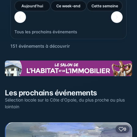
Aujourd'hui
Ce week-end
Cette semaine
Tous les prochains événements
151 événements à découvrir
Sur la carte
Les prochains événements
Cliquez sur un pin pour voir l'événement — les lieux qui
en accueillent plusieurs sont regroupés.
Sélection locale sur la Côte d'Opale, du plus proche au plus
lointain
+
0
2
−
3
2
22
12
17