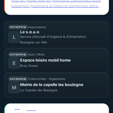
pour un goûter sain et gourmand. Demandez votre
passeport gourmand et faites le tamponner dans 3
boulangeries participantes. Les boulangeries
participantes sont : Au Moulin, Aux Délices de la
Place et Maison Thomas, toutes situées à Audruicq.
Associations
ENTREPRISE
Vous pouvez également visiter Boulangerie Thédrel
Le s.a.u.o
à Oye-Plage et Fournil des Deux Églises à Vieille-
L
Service d'Accueil d'Urgence & d'Orientation
Église. Tentez de remporter notre grand jeu
Boulogne-sur-Mer
concours en collectant suffisamment de tampons.
La date de cet événement est le 20/07/2026.
Auto / Moto
ENTREPRISE
Espace loisirs mobil home
E
Bray-Dunes
Collectivités - Organismes
ENTREPRISE
Mairie de la capelle les boulogne
M
La Capelle-lès-Boulogne
JUIL
0
SPORT