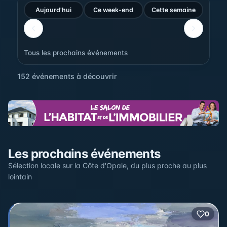
Aujourd'hui
Ce week-end
Cette semaine
Tous les prochains événements
152 événements à découvrir
Sur la carte
Les prochains événements
Cliquez sur un pin pour voir l'événement — les lieux qui
en accueillent plusieurs sont regroupés.
Sélection locale sur la Côte d'Opale, du plus proche au plus
lointain
+
2
0
2
−
3
2
22
12
17