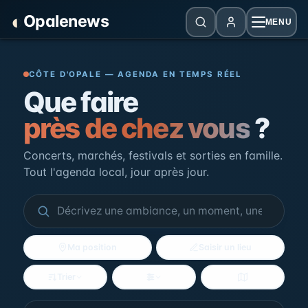
Panneau de gestion des cookies
◐
Opalenews
MENU
Opalenews — Événements de la Cô
CÔTE D'OPALE — AGENDA EN TEMPS RÉEL
Que faire
près de chez vous
?
Concerts, marchés, festivals et sorties en famille.
Tout l'agenda local, jour après jour.
Ma position
Saisir un lieu
Trier
Filtres
Voir la carte