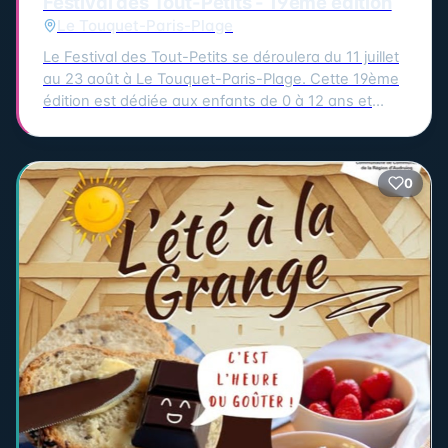
Festival des Tout-Petits - 19ème édition
Le Touquet-Paris-Plage
Le Festival des Tout-Petits se déroulera du 11 juillet
au 23 août à Le Touquet-Paris-Plage. Cette 19ème
édition est dédiée aux enfants de 0 à 12 ans et
propose un programme riche et varié pour éveiller
les sens et la curiosité des plus petits. Les rendez-
vous majeurs auront lieu chaque mercredi et
0
samedi, avec des spectacles et animations comme
le théâtre, le cirque, les marionnettes, la musique, la
danse, la magie, les ateliers parents-enfants et les
jeux de plein air. Parmi les temps forts de cette
édition, on retrouve les structures gonflables, les
jeux de plein air et les ateliers parents-enfants
chaque mercredi à la salle Suzanne Lenglen. Le
festival se clôturera avec un magnifique ballet
acrobatique et pyrotechnique de la Compagnie
Remue-Ménage, "Rêve", le dimanche 23 août au
Jardin d'Ypres. Le lancement du festival aura lieu le
samedi 11 juillet à 15h30 au Jardin d'Ypres avec