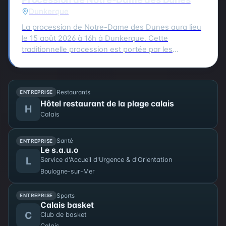
Dunkerque
La procession de Notre-Dame des Dunes aura lieu
le 15 août 2026 à 16h à Dunkerque. Cette
traditionnelle procession est portée par les
bazennes, femmes des pêcheurs, en costumes
traditionnels, qui partent de la petite chapelle
Notre-Dame des Dunes jusqu'au quai des Anglais.
Restaurants
ENTREPRISE
Là, se déroule la bénédiction, suivie d'une sortie
Hôtel restaurant de la plage calais
des bateaux pour un dépôt de gerbe en mer.
H
Calais
Santé
ENTREPRISE
Le s.a.u.o
L
Service d'Accueil d'Urgence & d'Orientation
Boulogne-sur-Mer
Sports
ENTREPRISE
Calais basket
C
Club de basket
Calais