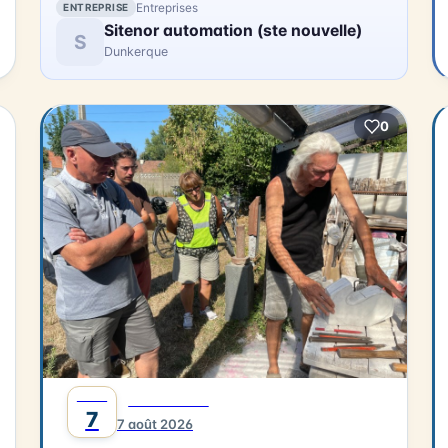
Entreprises
ENTREPRISE
Sitenor automation (ste nouvelle)
S
Dunkerque
0
AOÛT
DÉCOUVERTE
7
7 août 2026