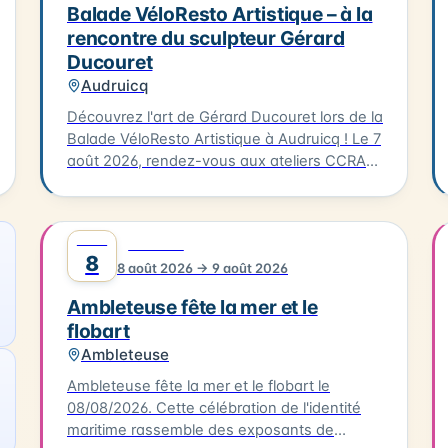
Balade VéloResto Artistique – à la
rencontre du sculpteur Gérard
Ducouret
Audruicq
Découvrez l'art de Gérard Ducouret lors de la
Balade VéloResto Artistique à Audruicq ! Le 7
août 2026, rendez-vous aux ateliers CCRA
(120 route d'Ostove) à 9h pour une rencontre
unique avec le sculpteur. Découvrez ses
techniques artistiques et admirez ses
AOÛT
0
FESTIVAL
œuvres. Après une matinée de création,
8
8 août 2026 → 9 août 2026
profitez d'un déjeuner délicieux à Oye-Plage,
à La Table d'Olivier, avec un plat du jour et un
Ambleteuse fête la mer et le
dessert pour 30€ par personne (réservation
flobart
indispensable sur www.c-ici.com). Les vélos
Ambleteuse
à assistance électrique seront mis à votre
disposition (dans la limite des disponibilités).
Ambleteuse fête la mer et le flobart le
La balade se terminera vers 16h30. N'hésitez
08/08/2026. Cette célébration de l'identité
pas à vous inscrire pour cette expérience
maritime rassemble des exposants de
artistique unique !