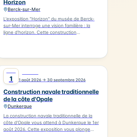
Horizon
Berck-sur-Mer
L'exposition "Horizon" du musée de Berck-
sur-Mer interroge une vision familière : la
ligne d'horizon. Cette construction
perceptive, figure de l'imaginaire et structure
de notre rapport au monde, est la limite de
ce que nous voyons, tout en symbolisant ce
vers quoi nous tendons. L'exposition
rassemble les peintres de l'Ecole de Berck
AOÛT
0
dans un accrochage où les horizons alignés
CULTURE
1
proposent une promenade imaginaire le long
1 août 2026 → 30 septembre 2026
du rivage, de la plage aux dunes, du
Construction navale traditionnelle
crépuscule à l'aube. L'exposition "Horizon"
de la côte d'Opale
aura lieu au musée de Berck-sur-Mer le
Dunkerque
01/08/2026.
La construction navale traditionnelle de la
côte d'Opale vous attend à Dunkerque le 1er
août 2026. Cette exposition vous plonge
dans le monde de la construction des