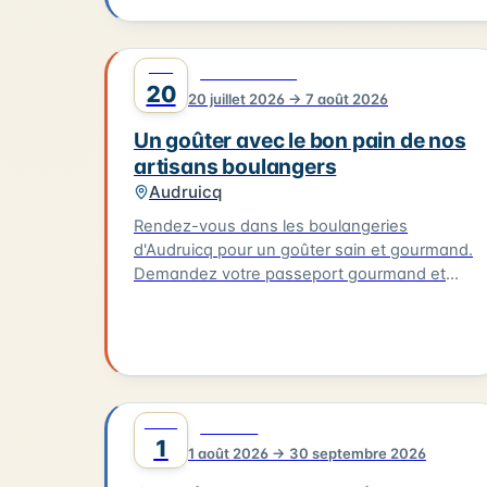
JUIL
0
GASTRONOMIE
20
20 juillet 2026 → 7 août 2026
Un goûter avec le bon pain de nos
artisans boulangers
Audruicq
Rendez-vous dans les boulangeries
d'Audruicq pour un goûter sain et gourmand.
Demandez votre passeport gourmand et
faites le tamponner dans 3 boulangeries
participantes. Les boulangeries participantes
sont : Au Moulin, Aux Délices de la Place et
Maison Thomas, toutes situées à Audruicq.
Vous pouvez également visiter Boulangerie
Thédrel à Oye-Plage et Fournil des Deux
AOÛT
0
CULTURE
Églises à Vieille-Église. Tentez de remporter
1
1 août 2026 → 30 septembre 2026
notre grand jeu concours en collectant