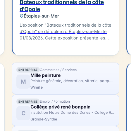
03.21.83.75.09.
Bateaux traditionnels de la côte
d'Opale
Étaples-sur-Mer
L'exposition "Bateaux traditionnels de la côte
d'Opale" se déroulera à Étaples-sur-Mer le
01/08/2026. Cette exposition présente les
différents types de voiliers de pêche en
usage entre Dunkerque et la baie de
Somme, de la seconde moitié du XIXème
siècle à 1950. Les visiteurs pourront
découvrir les spécificités de ces bateaux de
Commerces / Services
ENTREPRISE
Mille peinture
pêche qui ont façonné l'histoire de la région.
M
Peinture générale, décoration, vitrerie, parquet, revêtement de sols et muraux
L'exposition se tiendra à Étaples-sur-Mer,
Wimille
ville située sur la côte d'Opale.
Emploi / Formation
ENTREPRISE
Collège privé rené bonpain
C
Institution Notre Dame des Dunes - Collège René BONPAIN
Grande-Synthe