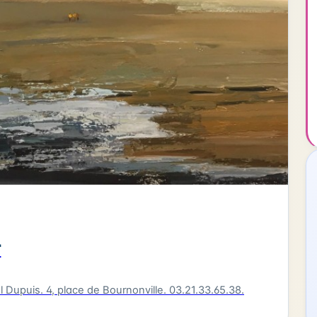
r
l Dupuis. 4, place de Bournonville. 03.21.33.65.38.