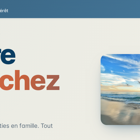
érêt
e la Côte d'Opale
L
re
 chez
ies en famille. Tout