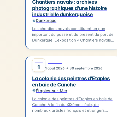
suffisamment de tampons. La date de cet
Chantiers navals : archives
événement est le 20/07/2026.
photographiques d'une histoire
industrielle dunkerquoise
Dunkerque
Les chantiers navals constituent un pan
important du passé et du présent du port de
Dunkerque. L'exposition « Chantiers navals :
archives photographiques d'une histoire
industrielle dunkerquoise » rassemble des
clichés issus des collections du musée et
AOÛT
0
CULTURE
évoque plusieurs grands chantiers : Ziegler,
1
1 août 2026 → 30 septembre 2026
les Ateliers et Chantiers de France, Béliard &
Crighton. Le parcours se prolonge avec des
La colonie des peintres d'Etaples
photographies contemporaines réalisées lors
en baie de Canche
de la restauration du trois-mâts Duchesse
Étaples-sur-Mer
Anne au chantier Damen.
La colonie des peintres d'Etaples en baie de
Canche A la fin du XIXème siècle, de
nombreux artistes français et étrangers
découvrent la baie de Canche. À Étaples-