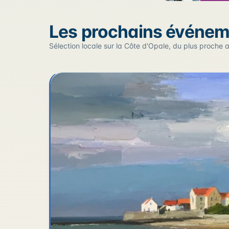
Sur la carte
Les prochains événe
Cliquez sur un pin pour voir l'événement — les lieu
Sélection locale sur la Côte d'Opale, du plus proche a
+
−