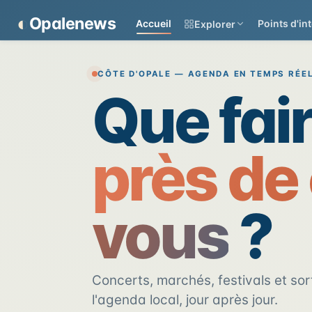
Panneau de gestion des cookies
◐
Opalenews
Accueil
Points d'int
Explorer
Opalenews — Événements d
CÔTE D'OPALE — AGENDA EN TEMPS RÉE
Que fai
près de
vous
?
Concerts, marchés, festivals et sort
l'agenda local, jour après jour.