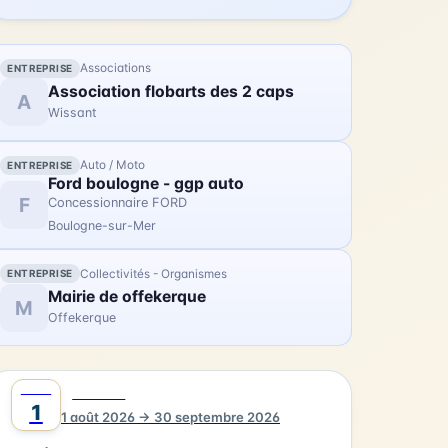
Lenglen. Le festival se clôturera avec un
magnifique ballet acrobatique et
pyrotechnique de la Compagnie Remue-
Associations
ENTREPRISE
Ménage, "Rêve", le dimanche 23 août au
Association flobarts des 2 caps
A
Jardin d'Ypres. Le lancement du festival aura
Wissant
lieu le samedi 11 juillet à 15h30 au Jardin
d'Ypres avec "EX!T" par la compagnie
Circ'Onirico (cirque et magie).
Auto / Moto
ENTREPRISE
Ford boulogne - ggp auto
F
Concessionnaire FORD
Boulogne-sur-Mer
Collectivités - Organismes
ENTREPRISE
Mairie de offekerque
M
Offekerque
AOÛT
0
CULTURE
1
1 août 2026 → 30 septembre 2026