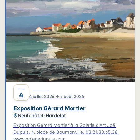
4
3
3
6
2
4
2
2
6
2
2
Leaflet
|
©
OpenStreetMap
©
CARTO
JUIL
CULTURE
4
4 juillet 2026 → 7 août 2026
Exposition Gérard Mortier
Neufchâtel-Hardelot
Exposition Gérard Mortier à la Galerie d'Art Joël
Dupuis. 4, place de Bournonville. 03.21.33.65.38.
www.galeriedupuis.com