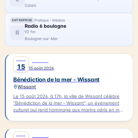
Calais
Pratique - Médias
ENTREPRISE
Radio 6 boulogne
R
92 fm
Boulogne-sur-Mer
AOÛT
0
CULTURE
15
15 août 2026
Bénédiction de la mer - Wissant
Wissant
Le 15 août 2026, à 17h, la ville de Wissant célèbre
"Bénédiction de la mer - Wissant", un événement
culturel qui rend hommage aux marins péris en mer.
Le cortège partira de l'église pour se rendre au
calvaire des marins situé près du Typhonium, où se
déroulera la bénédiction. Cette cérémonie sera
AOÛT
0
CULTURE
accompagnée de chants et aura lieu en présence