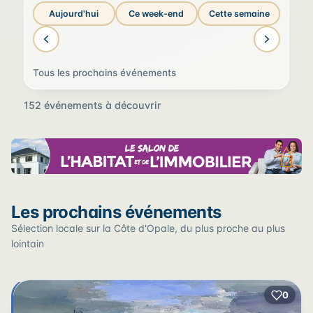
Aujourd'hui
Ce week-end
Cette semaine
Tous les prochains événements
152 événements à découvrir
Sur la carte
Les prochains événements
Cliquez sur un pin pour voir l'événement — les lieux qui
en accueillent plusieurs sont regroupés.
Sélection locale sur la Côte d'Opale, du plus proche au plus
lointain
+
0
2
−
3
2
22
12
17