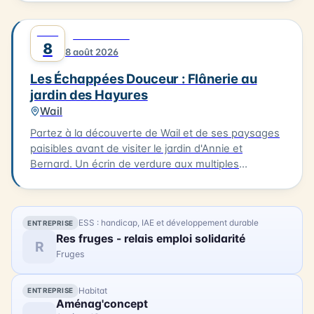
sculpteur. Découvrez ses techniques artistiques et
admirez ses œuvres. Après une matinée de
AOÛT
0
DÉCOUVERTE
création, profitez d'un déjeuner délicieux à Oye-
8
8 août 2026
Plage, à La Table d'Olivier, avec un plat du jour et un
dessert pour 30€ par personne (réservation
Les Échappées Douceur : Flânerie au
indispensable sur www.c-ici.com). Les vélos à
jardin des Hayures
assistance électrique seront mis à votre disposition
Wail
(dans la limite des disponibilités). La balade se
terminera vers 16h30. N'hésitez pas à vous inscrire
Partez à la découverte de Wail et de ses paysages
pour cette expérience artistique unique !
paisibles avant de visiter le jardin d'Annie et
Bernard. Un écrin de verdure aux multiples
ambiances, entre inspirations japonaises, potager
et créations insolites. 3km. 2h. À 15h à la Mairie de
Wail (2 rue de la Mairie). Tarifs : 11 € / gratuit enfants
ESS : handicap, IAE et développement durable
ENTREPRISE
- 10 ans.
Res fruges - relais emploi solidarité
R
Fruges
Habitat
ENTREPRISE
Aménag'concept