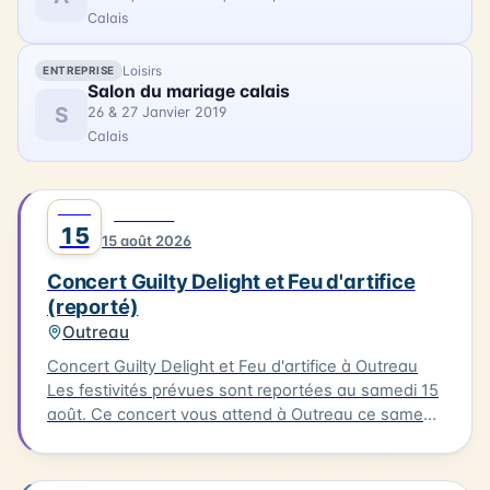
Calais
Loisirs
ENTREPRISE
Salon du mariage calais
S
26 & 27 Janvier 2019
Calais
AOÛT
0
MUSIQUE
15
15 août 2026
Concert Guilty Delight et Feu d'artifice
(reporté)
Outreau
Concert Guilty Delight et Feu d'artifice à Outreau
Les festivités prévues sont reportées au samedi 15
août. Ce concert vous attend à Outreau ce samedi
15 août. Guilty Delight sera en scène pour vous
offrir une soirée musicale inoubliable.