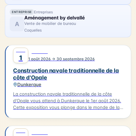
l'atmosphère créative qui a animé la baie de
Canche il y a plus d'un siècle.
Entreprises
ENTREPRISE
Aménagement by delvallé
A
Vente de mobilier de bureau
Coquelles
AOÛT
0
CULTURE
1
1 août 2026 → 30 septembre 2026
Construction navale traditionnelle de la
côte d'Opale
Dunkerque
La construction navale traditionnelle de la côte
d'Opale vous attend à Dunkerque le 1er août 2026.
Cette exposition vous plonge dans le monde de la
construction des embarcations traditionnelles de
notre littoral, notamment le flobart et le dundee.
Vous découvrirez les différentes étapes de la
AOÛT
0
CULTURE
construction d'un bateau, de la conception à la