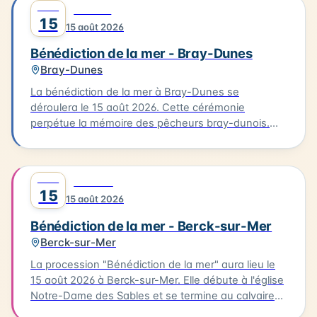
AOÛT
0
CULTURE
15
15 août 2026
Bénédiction de la mer - Bray-Dunes
Bray-Dunes
La bénédiction de la mer à Bray-Dunes se
déroulera le 15 août 2026. Cette cérémonie
perpétue la mémoire des pêcheurs bray-dunois.
Elle commence par une messe à l'église du Sacré
Cœur, suivie d'une procession en costumes
traditionnels jusqu'à la plage. L'homologue est
AOÛT
0
FESTIVAL
ensuite rendu aux marins disparus. Cette tradition
15
15 août 2026
est une occasion pour les habitants de se
rassembler et de célébrer leur lien avec la mer.
Bénédiction de la mer - Berck-sur-Mer
Berck-sur-Mer
La procession "Bénédiction de la mer" aura lieu le
15 août 2026 à Berck-sur-Mer. Elle débute à l'église
Notre-Dame des Sables et se termine au calvaire
des marins. La procession sera suivie d'une messe