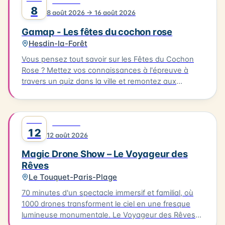
0
FESTIVAL
à base de produits de la mer, préparés par des
8
8 août 2026 → 16 août 2026
restaurateurs locaux. L'événement se déroule à
Ambleteuse. Accès libre.
Gamap - Les fêtes du cochon rose
Hesdin-la-Forêt
Vous pensez tout savoir sur les Fêtes du Cochon
Rose ? Mettez vos connaissances à l'épreuve à
travers un quiz dans la ville et remontez aux
origines de cette fête devenue iconique. Le quiz
aura lieu le 08/08/2026, à partir de l'Office de
Tourisme. Il vous faudra parcourir environ 2km en 1
AOÛT
0
FESTIVAL
heure pour découvrir les secrets de cette fête
12
12 août 2026
emblématique. Départ de l'Office de Tourisme, prêt
à découvrir les secrets de Hesdin !
Magic Drone Show – Le Voyageur des
Rêves
Le Touquet-Paris-Plage
70 minutes d'un spectacle immersif et familial, où
1000 drones transforment le ciel en une fresque
lumineuse monumentale. Le Voyageur des Rêves