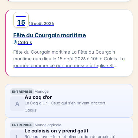
en plein air à la base nautique et de la bénédiction
des bateaux. Vous pourrez également profiter
AOÛT
0
FESTIVAL
d'animations, de stands associatifs et d'un feu
15
15 août 2026
d'artifices en soirée. Cette célébration est un
moment unique pour les habitants et les visiteurs
Fête du Courgain maritime
de Berck-sur-Mer.
Calais
Fête du Courgain maritime La Fête du Courgain
maritime aura lieu le 15 août 2026 à 10h à Calais. La
journée commence par une messe à l'église St
Pierre-St Paul suivie d'une procession vers le port.
Dans le quartier du Courgain maritime, vous
pourrez découvrir des animations, des restaurants
Mariage
ENTREPRISE
proposant des plats à base de produits de la mer,
Au coq d'or
des joutes nautiques et des concerts. Accédez
A
Le Coq d'Or ! Ceux qui s'en privent ont tort.
librement au quartier du Courgain maritime pour
Calais
découvrir ces animations et profiter de la journée.
Monde agricole
ENTREPRISE
Le calaisis on y prend goût
L
Réseau savoir-faire et alimentation de proximité