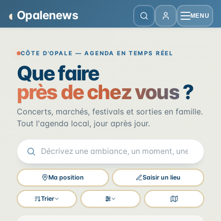
Panneau de gestion des cookies
◐
Opalenews
MENU
Opalenews — Événements de la Cô
CÔTE D'OPALE — AGENDA EN TEMPS RÉEL
Que faire
près de chez vous
?
Concerts, marchés, festivals et sorties en famille.
Tout l'agenda local, jour après jour.
Ma position
Saisir un lieu
Trier
Filtres
Voir la carte