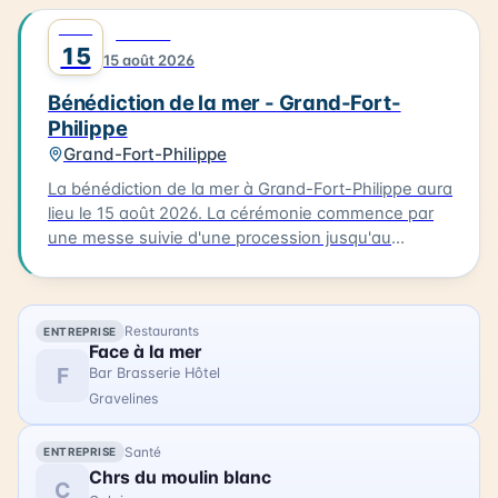
les habitants et les visiteurs de la Côte d'Opale. La
AOÛT
0
FAMILLE
bénédiction de la mer est un événement culturel qui
15
15 août 2026
célèbre la richesse maritime de la région.
Bénédiction de la mer - Grand-Fort-
Philippe
Grand-Fort-Philippe
La bénédiction de la mer à Grand-Fort-Philippe aura
lieu le 15 août 2026. La cérémonie commence par
une messe suivie d'une procession jusqu'au
calvaire. Les participants portent des costumes
traditionnels et sont accompagnés de bateaux
processionnels. La bénédiction est ensuite suivie
Restaurants
ENTREPRISE
d'une procession des bateaux dans le chenal.
Face à la mer
L'occasion est également prise pour ouvrir la
F
Bar Brasserie Hôtel
Maison de la Mer, permettant aux visiteurs de
Gravelines
découvrir ce lieu. La bénédiction de la mer est un
événement familial qui permet de célébrer la mer et
Santé
ENTREPRISE
la communauté de Grand-Fort-Philippe.
Chrs du moulin blanc
C