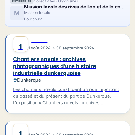
Collectivités - Organismes
ENTREPRISE
Mission locale des rives de l'aa et de la colme
M
Mission locale
Bourbourg
AOÛT
0
CULTURE
1
1 août 2026 → 30 septembre 2026
Chantiers navals : archives
photographiques d'une histoire
industrielle dunkerquoise
Dunkerque
Les chantiers navals constituent un pan important
du passé et du présent du port de Dunkerque.
L'exposition « Chantiers navals : archives
photographiques d'une histoire industrielle
dunkerquoise » rassemble des clichés issus des
collections du musée et évoque plusieurs grands
AOÛT
0
CULTURE
chantiers : Ziegler, les Ateliers et Chantiers de
1