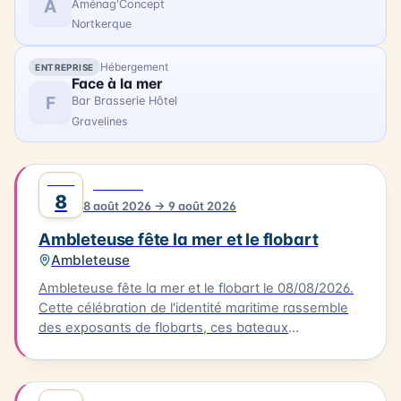
A
Aménag'Concept
Nortkerque
Hébergement
ENTREPRISE
Face à la mer
F
Bar Brasserie Hôtel
Gravelines
AOÛT
0
FESTIVAL
8
8 août 2026 → 9 août 2026
Ambleteuse fête la mer et le flobart
Ambleteuse
Ambleteuse fête la mer et le flobart le 08/08/2026.
Cette célébration de l'identité maritime rassemble
des exposants de flobarts, ces bateaux
traditionnels de la Côte d'Opale. Au programme,
des concerts et des animations pour tous les
publics. Vous pourrez également déguster des plats
AOÛT