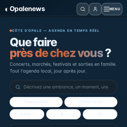
Panneau de gestion des cookies
◐
Opalenews
MENU
Opalenews — Événements de la Cô
CÔTE D'OPALE — AGENDA EN TEMPS RÉEL
Que faire
près de chez vous
?
Concerts, marchés, festivals et sorties en famille.
Tout l'agenda local, jour après jour.
Ma position
Saisir un lieu
Trier
Filtres
Voir la carte