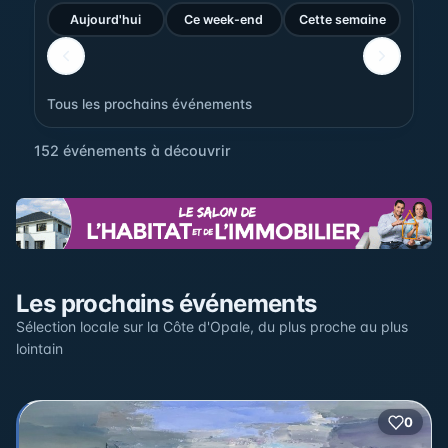
Aujourd'hui
Ce week-end
Cette semaine
Tous les prochains événements
152 événements à découvrir
Sur la carte
Les prochains événements
Cliquez sur un pin pour voir l'événement — les lieux qui
en accueillent plusieurs sont regroupés.
Sélection locale sur la Côte d'Opale, du plus proche au plus
lointain
+
2
0
2
−
3
2
22
12
17