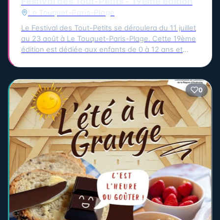
Festival des Tout-Petits - 19ème édition
Le Touquet-Paris-Plage
Le Festival des Tout-Petits se déroulera du 11 juillet
au 23 août à Le Touquet-Paris-Plage. Cette 19ème
édition est dédiée aux enfants de 0 à 12 ans et
propose un programme riche et varié pour éveiller
les sens et la curiosité des plus petits. Les rendez-
vous majeurs auront lieu chaque mercredi et
0
samedi, avec des spectacles et animations comme
le théâtre, le cirque, les marionnettes, la musique, la
danse, la magie, les ateliers parents-enfants et les
jeux de plein air. Parmi les temps forts de cette
édition, on retrouve les structures gonflables, les
jeux de plein air et les ateliers parents-enfants
chaque mercredi à la salle Suzanne Lenglen. Le
festival se clôturera avec un magnifique ballet
acrobatique et pyrotechnique de la Compagnie
Remue-Ménage, "Rêve", le dimanche 23 août au
Jardin d'Ypres. Le lancement du festival aura lieu le
samedi 11 juillet à 15h30 au Jardin d'Ypres avec