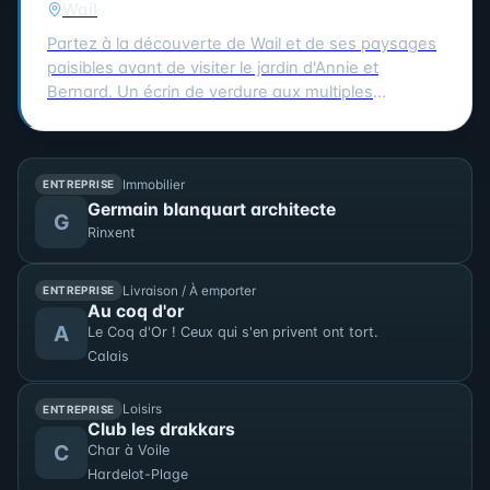
Wail
(dans la limite des disponibilités). La balade se
terminera vers 16h30. N'hésitez pas à vous inscrire
Partez à la découverte de Wail et de ses paysages
pour cette expérience artistique unique !
paisibles avant de visiter le jardin d'Annie et
Bernard. Un écrin de verdure aux multiples
ambiances, entre inspirations japonaises, potager
et créations insolites. 3km. 2h. À 15h à la Mairie de
Wail (2 rue de la Mairie). Tarifs : 11 € / gratuit enfants
Immobilier
ENTREPRISE
- 10 ans.
Germain blanquart architecte
G
Rinxent
Livraison / À emporter
ENTREPRISE
Au coq d'or
A
Le Coq d'Or ! Ceux qui s'en privent ont tort.
Calais
Loisirs
ENTREPRISE
Club les drakkars
C
Char à Voile
Hardelot-Plage