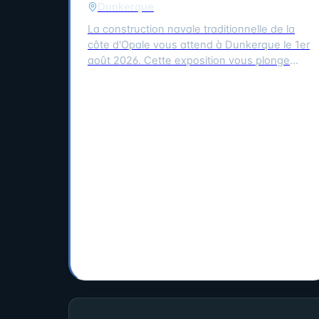
Dunkerque
La construction navale traditionnelle de la
côte d'Opale vous attend à Dunkerque le 1er
août 2026. Cette exposition vous plonge
dans le monde de la construction des
embarcations traditionnelles de notre littoral,
notamment le flobart et le dundee. Vous
découvrirez les différentes étapes de la
construction d'un bateau, de la conception à
la mise à l'eau. L'exposition vous offre
l'occasion de découvrir les savoir-faire et les
techniques utilisées par les constructeurs de
bateaux de la côte d'Opale. Vous pourrez
ainsi mieux comprendre l'histoire et la culture
de notre région. Cette manifestation
culturelle est un événement unique à ne pas
manquer pour les passionnés de marine et
de patrimoine local.