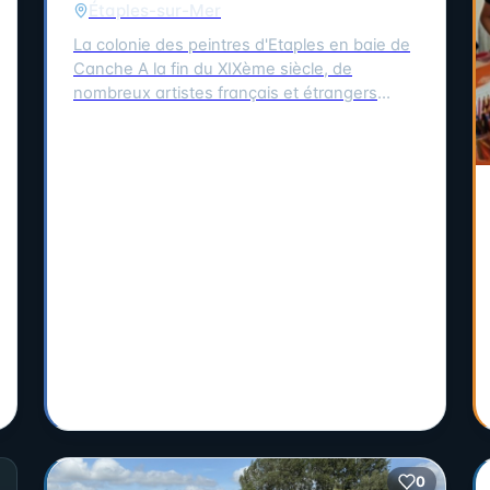
Étaples-sur-Mer
La colonie des peintres d'Etaples en baie de
Canche A la fin du XIXème siècle, de
nombreux artistes français et étrangers
découvrent la baie de Canche. À Étaples-
sur-mer, les peintres trouvent des ateliers,
des modèles, une atmosphère propice à la
création. À Camiers et Trépied, ils s'inspirent
des paysages. Au Touquet, ils profitent d'un
cadre balnéaire. L'exposition « La colonie des
peintres d'Etaples en baie de Canche »
présente, en plein air sur les trois
communes, des reproductions de leurs
œuvres, inspirées par la vie locale et les
paysages de la baie. Cette exposition se
tiendra le 01/08/2026. Nous vous invitons à
découvrir les œuvres de ces artistes et à
vous imprégner de l'atmosphère créative qui
a animé la baie de Canche il y a plus d'un
siècle.
0