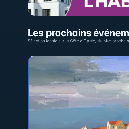
Sur la carte
Les prochains événe
Cliquez sur un pin pour voir l'événement — les lieu
Sélection locale sur la Côte d'Opale, du plus proche a
+
−