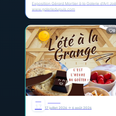
Exposition Gérard Mortier à la Galerie d'Art Joë
www.galeriedupuis.com
0
JUIL
FAMILLE
17
17 juillet 2026 → 6 août 2026