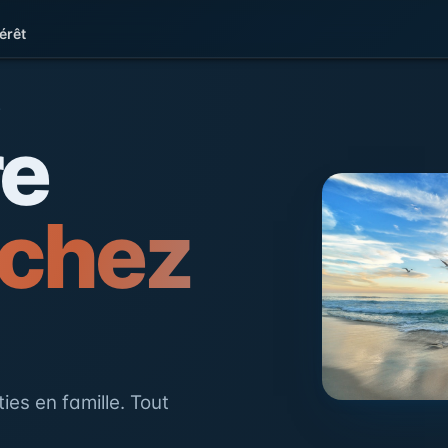
érêt
e la Côte d'Opale
L
re
 chez
ies en famille. Tout