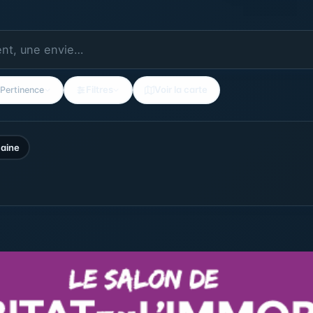
Filtres
Voir la carte
Pertinence
aine