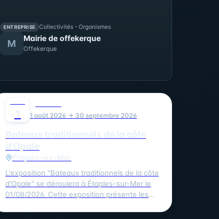
Collectivités - Organismes
ENTREPRISE
Mairie de offekerque
M
Offekerque
AOÛT
0
CULTURE
1
1 août 2026 → 30 septembre 2026
Bateaux traditionnels de la côte
d'Opale
Étaples-sur-Mer
L'exposition "Bateaux traditionnels de la côte
d'Opale" se déroulera à Étaples-sur-Mer le
01/08/2026. Cette exposition présente les
différents types de voiliers de pêche en
usage entre Dunkerque et la baie de