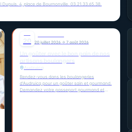
l Dupuis. 4, place de Bournonville. 03.21.33.65.38.
JUIL
0
GASTRONOMIE
20
20 juillet 2026 → 7 août 2026
Un goûter avec le bon pain de nos
artisans boulangers
Audruicq
Rendez-vous dans les boulangeries
d'Audruicq pour un goûter sain et gourmand.
Demandez votre passeport gourmand et
faites le tamponner dans 3 boulangeries
participantes. Les boulangeries participantes
sont : Au Moulin, Aux Délices de la Place et
Maison Thomas, toutes situées à Audruicq.
Vous pouvez également visiter Boulangerie
Thédrel à Oye-Plage et Fournil des Deux