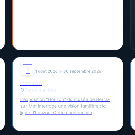
Églises à Vieille-Église. Tentez de remporter
notre grand jeu concours en collectant
suffisamment de tampons. La date de cet
événement est le 20/07/2026.
AOÛT
0
CULTURE
1
1 août 2026 → 30 septembre 2026
Horizon
Berck-sur-Mer
L'exposition "Horizon" du musée de Berck-
sur-Mer interroge une vision familière : la
ligne d'horizon. Cette construction
perceptive, figure de l'imaginaire et structure
de notre rapport au monde, est la limite de
ce que nous voyons, tout en symbolisant ce