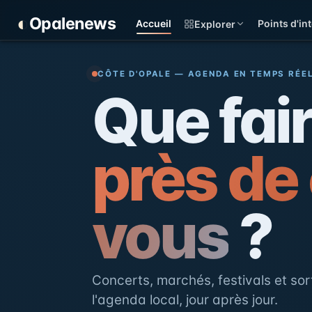
Panneau de gestion des cookies
◐
Opalenews
Accueil
Points d'int
Explorer
Opalenews — Événements d
CÔTE D'OPALE — AGENDA EN TEMPS RÉE
Que fai
près de
vous
?
Concerts, marchés, festivals et sort
l'agenda local, jour après jour.