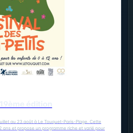
- 19ème édition
llet au 23 août à Le Touquet-Paris-Plage. Cette
2 ans et propose un programme riche et varié pour