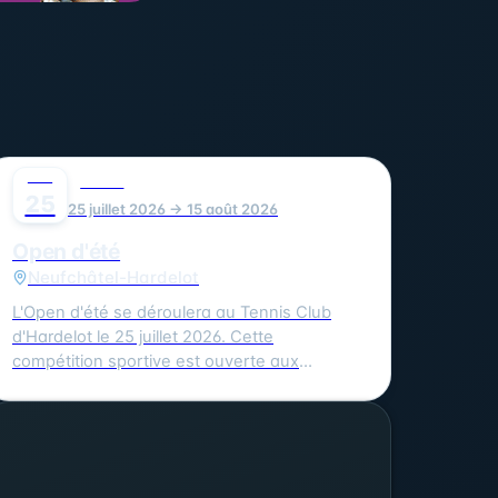
JUIL
0
SPORT
25
25 juillet 2026 → 15 août 2026
Open d'été
Neufchâtel-Hardelot
L'Open d'été se déroulera au Tennis Club
d'Hardelot le 25 juillet 2026. Cette
compétition sportive est ouverte aux
amateurs de tennis de tous niveaux. Vous
pouvez vous inscrire en ligne sur Ten'Up ou
en contactant le juge arbitre Dominique
Rebouche au 06.99.57.19.40 ou par mail à
rebouche.dominique@gmail.com. Le tarif