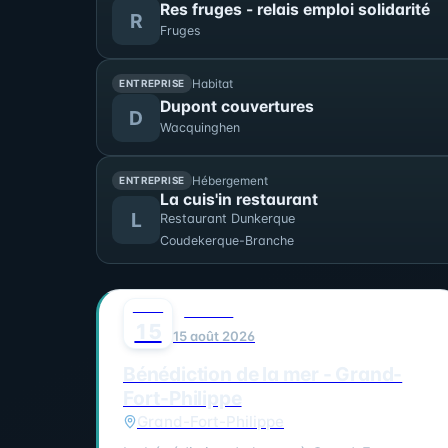
Res fruges - relais emploi solidarité
R
Fruges
Habitat
ENTREPRISE
Dupont couvertures
D
Wacquinghen
Hébergement
ENTREPRISE
La cuis'in restaurant
L
Restaurant Dunkerque
Coudekerque-Branche
AOÛT
0
FAMILLE
15
15 août 2026
Bénédiction de la mer - Grand-
Fort-Philippe
Grand-Fort-Philippe