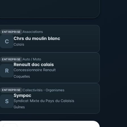
Associations
ENTREPRISE
Chrs du moulin blanc
C
Calais
Auto / Moto
ENTREPRISE
Renault dac calais
R
Concessionnaire Renault
Coquelles
Collectivités - Organismes
ENTREPRISE
Sympac
S
Syndicat Mixte du Pays du Calaisis
Guînes
AOÛT
0