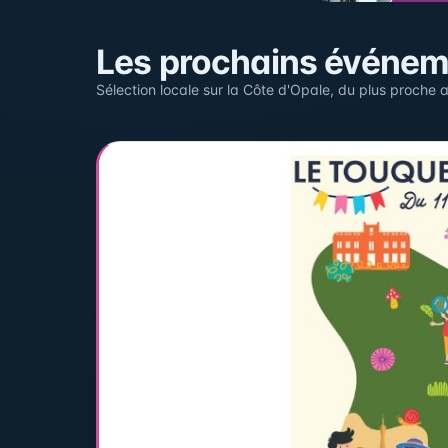
Sur la carte
Les prochains événe
Cliquez sur un pin pour voir l'événement — les lieu
Sélection locale sur la Côte d'Opale, du plus proche a
+
−