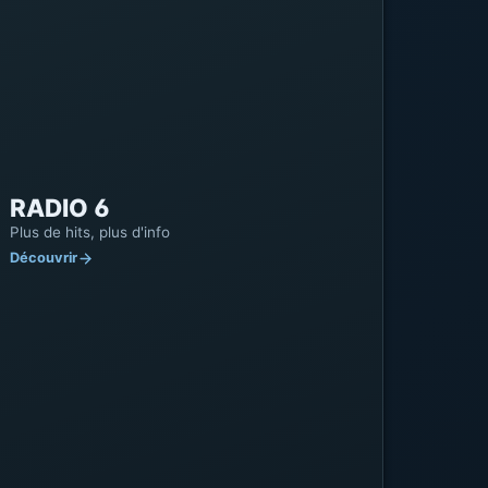
adulte est de 20€, tandis que les jeunes
bénéficient d'une réduction à 12€. Une
épreuve supplémentaire est proposée pour
Leaflet
|
©
OpenStreetMap
©
CARTO
14€. Pour plus d'informations, appelez le
03.21.83.75.09.
RADIO 6
Plus de hits, plus d'info
Découvrir