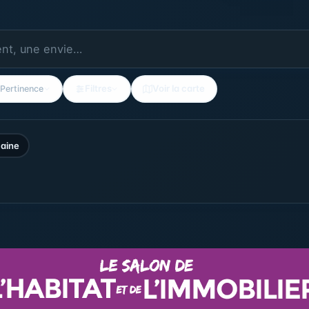
Filtres
Voir la carte
Pertinence
aine