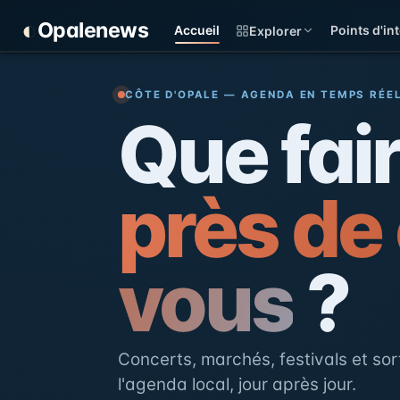
Panneau de gestion des cookies
◐
Opalenews
Accueil
Points d'int
Explorer
Opalenews — Événements d
CÔTE D'OPALE — AGENDA EN TEMPS RÉE
Que fai
près de
vous
?
Concerts, marchés, festivals et sort
l'agenda local, jour après jour.