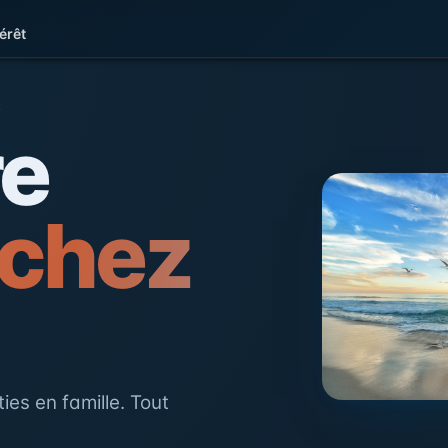
érêt
e la Côte d'Opale
L
re
 chez
ies en famille. Tout