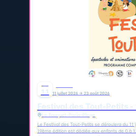
JUIL
FESTIVAL
11
11 juillet 2026 → 23 août 2026
Festival des Tout-Petits 
Le Touquet-Paris-Plage
Le Festival des Tout-Petits se déroulera du 11 jui
19ème édition est dédiée aux enfants de 0 à 1