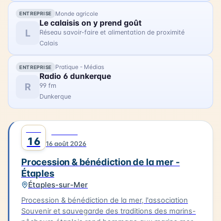
d'Opale.
Monde agricole
ENTREPRISE
Le calaisis on y prend goût
L
Réseau savoir-faire et alimentation de proximité
Calais
Pratique - Médias
ENTREPRISE
Radio 6 dunkerque
R
99 fm
Dunkerque
AOÛT
0
CULTURE
16
16 août 2026
Procession & bénédiction de la mer -
Étaples
Étaples-sur-Mer
Procession & bénédiction de la mer, l'association
Souvenir et sauvegarde des traditions des marins-