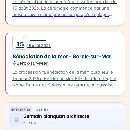
la communauté de Grand-Fort-Philippe.
La bénédiction de la mer à Audresselles aura lieu le
15 août 2026. La cérémonie commence par une
messe suivie d'une procession jusqu'à la plage.
C'est là que se déroulera la bénédiction des
bateaux. Cette tradition est un moment unique pour
les habitants et les visiteurs de la Côte d'Opale. La
AOÛT
0
FESTIVAL
bénédiction de la mer est un événement culturel qui
15
15 août 2026
célèbre la richesse maritime de la région.
Bénédiction de la mer - Berck-sur-Mer
Berck-sur-Mer
La procession "Bénédiction de la mer" aura lieu le
15 août 2026 à Berck-sur-Mer. Elle débute à l'église
Notre-Dame des Sables et se termine au calvaire
des marins. La procession sera suivie d'une messe
en plein air à la base nautique et de la bénédiction
des bateaux. Vous pourrez également profiter
Immobilier
ENTREPRISE
d'animations, de stands associatifs et d'un feu
Germain blanquart architecte
d'artifices en soirée. Cette célébration est un
G
Rinxent
moment unique pour les habitants et les visiteurs
de Berck-sur-Mer.