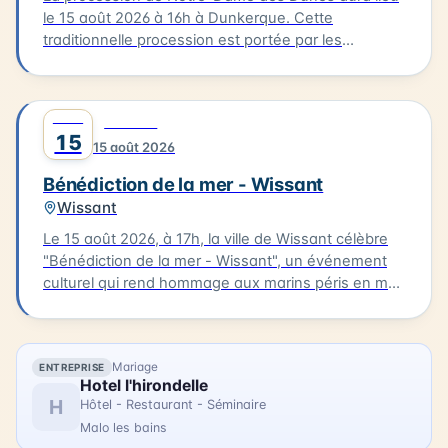
le 15 août 2026 à 16h à Dunkerque. Cette
traditionnelle procession est portée par les
bazennes, femmes des pêcheurs, en costumes
traditionnels, qui partent de la petite chapelle
Notre-Dame des Dunes jusqu'au quai des Anglais.
AOÛT
0
CULTURE
Là, se déroule la bénédiction, suivie d'une sortie
15
15 août 2026
des bateaux pour un dépôt de gerbe en mer.
Bénédiction de la mer - Wissant
Wissant
Le 15 août 2026, à 17h, la ville de Wissant célèbre
"Bénédiction de la mer - Wissant", un événement
culturel qui rend hommage aux marins péris en mer.
Le cortège partira de l'église pour se rendre au
calvaire des marins situé près du Typhonium, où se
déroulera la bénédiction. Cette cérémonie sera
Mariage
ENTREPRISE
accompagnée de chants et aura lieu en présence
Hotel l'hirondelle
de flobarts, bateaux de pêche traditionnels. Ce
H
Hôtel - Restaurant - Séminaire
moment de réflexion et de commémoration aura
Malo les bains
lieu dans un cadre emblématique de la Côte