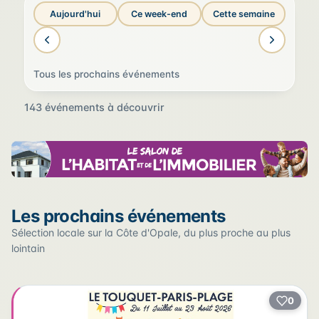
Aujourd'hui
Ce week-end
Cette semaine
Tous les prochains événements
143 événements à découvrir
Sur la carte
Les prochains événements
Cliquez sur un pin pour voir l'événement — les lieux qui
en accueillent plusieurs sont regroupés.
Sélection locale sur la Côte d'Opale, du plus proche au plus
lointain
+
0
2
−
3
2
22
12
17