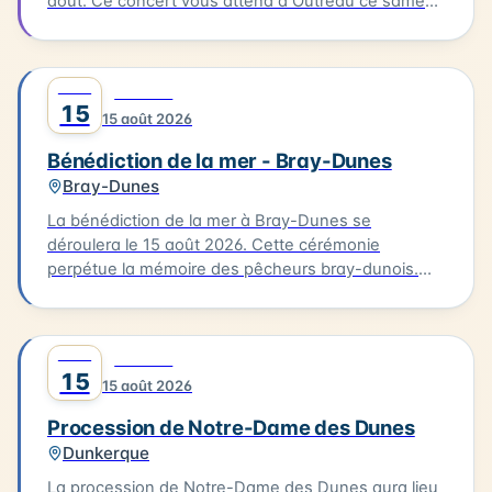
août. Ce concert vous attend à Outreau ce samedi
15 août. Guilty Delight sera en scène pour vous
offrir une soirée musicale inoubliable.
AOÛT
0
CULTURE
15
15 août 2026
Bénédiction de la mer - Bray-Dunes
Bray-Dunes
La bénédiction de la mer à Bray-Dunes se
déroulera le 15 août 2026. Cette cérémonie
perpétue la mémoire des pêcheurs bray-dunois.
Elle commence par une messe à l'église du Sacré
Cœur, suivie d'une procession en costumes
traditionnels jusqu'à la plage. L'homologue est
AOÛT
0
CULTURE
ensuite rendu aux marins disparus. Cette tradition
15
15 août 2026
est une occasion pour les habitants de se
rassembler et de célébrer leur lien avec la mer.
Procession de Notre-Dame des Dunes
Dunkerque
La procession de Notre-Dame des Dunes aura lieu