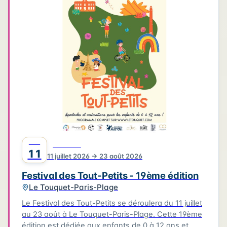
4
3
3
6
2
4
2
2
6
2
2
Leaflet
|
©
OpenStreetMap
©
CARTO
JUIL
FESTIVAL
11
11 juillet 2026 → 23 août 2026
Festival des Tout-Petits - 19ème édition
Le Touquet-Paris-Plage
Le Festival des Tout-Petits se déroulera du 11 juillet
au 23 août à Le Touquet-Paris-Plage. Cette 19ème
édition est dédiée aux enfants de 0 à 12 ans et