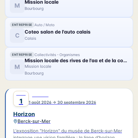
Mission locale
France, Béliard & Crighton. Le parcours se prolonge
M
Bourbourg
avec des photographies contemporaines réalisées
lors de la restauration du trois-mâts Duchesse
Anne au chantier Damen.
Auto / Moto
ENTREPRISE
Coteo salon de l'auto calais
C
Calais
Collectivités - Organismes
ENTREPRISE
Mission locale des rives de l'aa et de la colme
M
Mission locale
Bourbourg
AOÛT
0
CULTURE
1
1 août 2026 → 30 septembre 2026
Horizon
Berck-sur-Mer
L'exposition "Horizon" du musée de Berck-sur-Mer
interroge une vision familière : la ligne d'horizon.