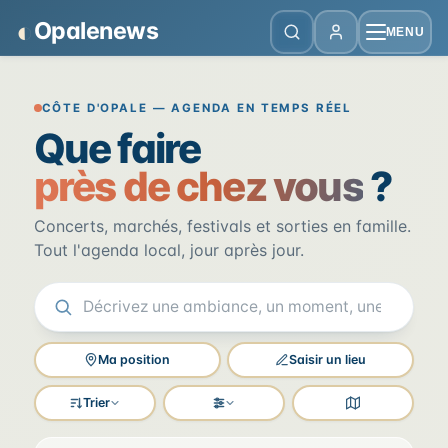
Panneau de gestion des cookies
◐
Opalenews
MENU
Opalenews — Événements de la Cô
CÔTE D'OPALE — AGENDA EN TEMPS RÉEL
Que faire
près de chez vous
?
Concerts, marchés, festivals et sorties en famille.
Tout l'agenda local, jour après jour.
Ma position
Saisir un lieu
Trier
Filtres
Voir la carte