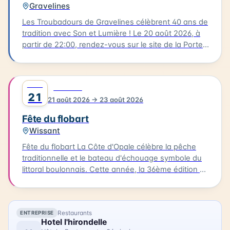
Gravelines
Les Troubadours de Gravelines célèbrent 40 ans de
tradition avec Son et Lumière ! Le 20 août 2026, à
partir de 22:00, rendez-vous sur le site de la Porte
aux Boules, un endroit emblématique de
Gravelines. Ce spectacle incontournable fait revivre
quatre décennies de musique et de lumière. Cette
AOÛT
0
FESTIVAL
soirée est l'occasion de se rassembler et de
21
21 août 2026 → 23 août 2026
partager un moment magique avec la communauté
gravelinoise. Les tarifs sont les suivants : 16€ pour
Fête du flobart
les adultes, 12€ pour les réduits, 5€ pour les
Wissant
enfants, et 32€ pour un pack famille (2 adultes + 2
enfants). Vous pouvez acheter vos billets en ligne.
Fête du flobart La Côte d'Opale célèbre la pêche
Rejoignez les Troubadours pour célébrer ce joli
traditionnelle et le bateau d'échouage symbole du
anniversaire !
littoral boulonnais. Cette année, la 36ème édition de
la Fête du flobart se déroulera à Wissant le 21 août
2026. Au programme : chants de marins,
dégustation de produits de la mer, artisanat
Restaurants
ENTREPRISE
maritime, rencontre avec les associations,
Hotel l'hirondelle
expositions, petite restauration et démonstrations