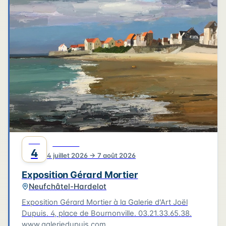
4
3
3
6
2
4
2
2
6
2
2
Leaflet
|
©
OpenStreetMap
©
CARTO
JUIL
CULTURE
4
4 juillet 2026 → 7 août 2026
Exposition Gérard Mortier
Neufchâtel-Hardelot
Exposition Gérard Mortier à la Galerie d'Art Joël
Dupuis. 4, place de Bournonville. 03.21.33.65.38.
www.galeriedupuis.com