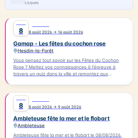
Licques
AOÛT
0
FESTIVAL
8
8 août 2026 → 16 août 2026
Gamap - Les fêtes du cochon rose
Hesdin-la-Forêt
Vous pensez tout savoir sur les Fêtes du Cochon
Rose ? Mettez vos connaissances à l'épreuve à
travers un quiz dans la ville et remontez aux
origines de cette fête devenue iconique. Le quiz
aura lieu le 08/08/2026, à partir de l'Office de
Tourisme. Il vous faudra parcourir environ 2km en 1
AOÛT
0
FESTIVAL
heure pour découvrir les secrets de cette fête
8
8 août 2026 → 9 août 2026
emblématique. Départ de l'Office de Tourisme, prêt
à découvrir les secrets de Hesdin !
Ambleteuse fête la mer et le flobart
Ambleteuse
Ambleteuse fête la mer et le flobart le 08/08/2026.