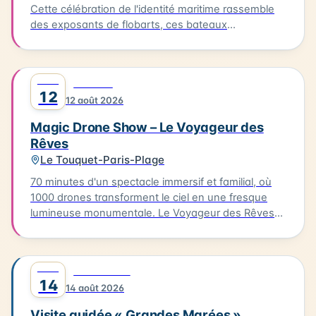
Cette célébration de l'identité maritime rassemble
des exposants de flobarts, ces bateaux
traditionnels de la Côte d'Opale. Au programme,
des concerts et des animations pour tous les
publics. Vous pourrez également déguster des plats
AOÛT
0
FESTIVAL
à base de produits de la mer, préparés par des
12
12 août 2026
restaurateurs locaux. L'événement se déroule à
Ambleteuse. Accès libre.
Magic Drone Show – Le Voyageur des
Rêves
Le Touquet-Paris-Plage
70 minutes d'un spectacle immersif et familial, où
1000 drones transforment le ciel en une fresque
lumineuse monumentale. Le Voyageur des Rêves
est un spectacle nocturne immersif mêlant
innovation technologique, création artistique et
émotion collective. Inspiré de l'univers du Marchand
AOÛT
0
DÉCOUVERTE
de sable, il propose un voyage poétique à travers
14
14 août 2026
les rêves, pensé comme une fresque
cinématographique à ciel ouvert. Au cœur du
Visite guidée « Grandes Marées »