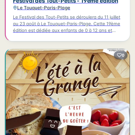
Festival des Tout-Petits - 19ème édition
Le Touquet-Paris-Plage
Le Festival des Tout-Petits se déroulera du 11 juillet
au 23 août à Le Touquet-Paris-Plage. Cette 19ème
édition est dédiée aux enfants de 0 à 12 ans et
propose un programme riche et varié pour éveiller
les sens et la curiosité des plus petits. Les rendez-
vous majeurs auront lieu chaque mercredi et
0
samedi, avec des spectacles et animations comme
le théâtre, le cirque, les marionnettes, la musique, la
danse, la magie, les ateliers parents-enfants et les
jeux de plein air. Parmi les temps forts de cette
édition, on retrouve les structures gonflables, les
jeux de plein air et les ateliers parents-enfants
chaque mercredi à la salle Suzanne Lenglen. Le
festival se clôturera avec un magnifique ballet
acrobatique et pyrotechnique de la Compagnie
Remue-Ménage, "Rêve", le dimanche 23 août au
Jardin d'Ypres. Le lancement du festival aura lieu le
samedi 11 juillet à 15h30 au Jardin d'Ypres avec