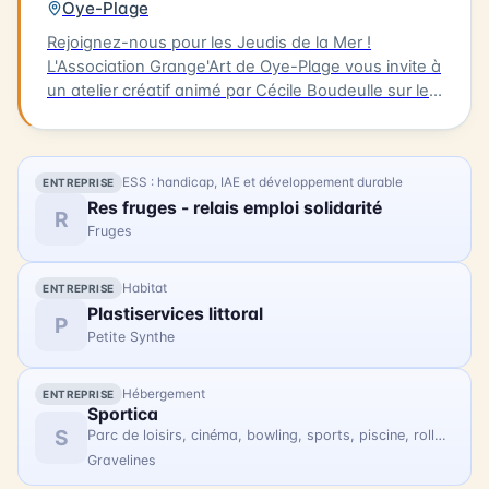
Oye-Plage
de la baie. Cette exposition se tiendra le
01/08/2026. Nous vous invitons à découvrir les
Rejoignez-nous pour les Jeudis de la Mer !
œuvres de ces artistes et à vous imprégner de
L'Association Grange'Art de Oye-Plage vous invite à
l'atmosphère créative qui a animé la baie de
un atelier créatif animé par Cécile Boudeulle sur le
Canche il y a plus d'un siècle.
thème de la mer : l'art textile « Camouflage ». Venez
découvrir vos talents créatifs en compagnie de
votre parent. L'atelier est réservé aux enfants de 8
ESS : handicap, IAE et développement durable
ENTREPRISE
à 18 ans. Rendez-vous le 6 août à 14h30 à la
Res fruges - relais emploi solidarité
Maison de Platier d'Oye, 1005 route des dunes,
R
Fruges
Oye-Plage. Le prix est de 12 euros. N'oubliez pas de
faire porter à vos enfants des vêtements qui ne
craignent rien !
Habitat
ENTREPRISE
Plastiservices littoral
P
Petite Synthe
Hébergement
ENTREPRISE
Sportica
S
Parc de loisirs, cinéma, bowling, sports, piscine, rollers
Gravelines