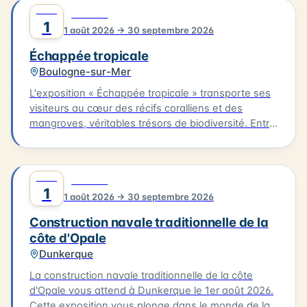
AOÛT
0
CULTURE
1
1 août 2026 → 30 septembre 2026
Échappée tropicale
Boulogne-sur-Mer
L'exposition « Échappée tropicale » transporte ses
visiteurs au cœur des récifs coralliens et des
mangroves, véritables trésors de biodiversité. Entre
lagons éclatants, coraux fluorescents et espèces
fascinantes, cette exposition immersive est une
invitation à l'évasion… et à la prise de conscience.
AOÛT
0
CULTURE
Car ces trésors naturels sont fragiles, face aux
1
1 août 2026 → 30 septembre 2026
menaces humaines et au changement climatique.
Construction navale traditionnelle de la
côte d'Opale
Dunkerque
La construction navale traditionnelle de la côte
d'Opale vous attend à Dunkerque le 1er août 2026.
Cette exposition vous plonge dans le monde de la