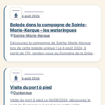
AOÛT
0
DÉCOUVERTE
6
6 août 2026
Balade dans la campagne de Sainte-
Marie-Kerque – les wateringues
Sainte-Marie-Kerque
Découvrez la campagne de Sainte-Marie-Kerque
lors de cette balade unique ! Le 6 août 2026, à
partir de 17h, rendez-vous au Domaine de la Grise
Pierre, 2626 rue de la Grise Pierre à Sainte-Marie-
Kerque. Lors de cette balade, vous pourrez explorer
les paysages environnants et comprendre
AOÛT
0
DÉCOUVERTE
l'importance des wateringues dans la culture
6
6 août 2026
agricole. Le tarif est de 3€ par personne. Inscrivez-
vous auprès de l'Office de Tourisme CCRA au 03 21
Visite du port à pied
00 83 83 ou sur www.c-ici.com.
Dunkerque
Visite du port à pied Le 06/08/2026, découvrez le