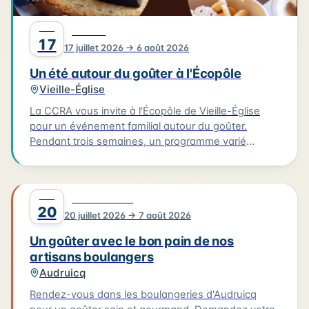
"EX!T" par la compagnie Circ'Onirico (cirque et
magie).
JUIL
FAMILLE
17
17 juillet 2026 → 6 août 2026
Un été autour du goûter à l'Écopôle
Vieille-Église
La CCRA vous invite à l'Écopôle de Vieille-Église
pour un événement familial autour du goûter.
Pendant trois semaines, un programme varié
d'ateliers, d'animations, de spectacles et de
moments conviviaux sera proposé pour se
retrouver en famille. Cet événement mettra à
JUIL
0
GASTRONOMIE
l'honneur le goûter équilibré, sain et aux saveurs
20
20 juillet 2026 → 7 août 2026
locales, pour les petits et les plus grands. Vous
pouvez vous inscrire au 03 21 00 83 83. Le
Un goûter avec le bon pain de nos
programme complet est disponible sur le site
artisans boulangers
www.ccra.fr. L'événement aura lieu le 17/07/2026.
Audruicq
Rendez-vous dans les boulangeries d'Audruicq