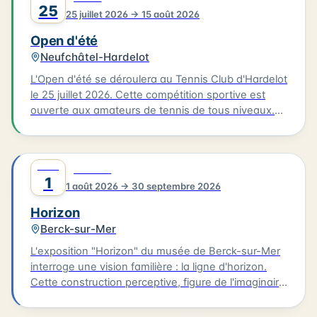
25
25 juillet 2026 → 15 août 2026
Open d'été
Neufchâtel-Hardelot
L'Open d'été se déroulera au Tennis Club d'Hardelot
le 25 juillet 2026. Cette compétition sportive est
ouverte aux amateurs de tennis de tous niveaux.
Vous pouvez vous inscrire en ligne sur Ten'Up ou
en contactant le juge arbitre Dominique Rebouche
au 06.99.57.19.40 ou par mail à
AOÛT
0
CULTURE
rebouche.dominique@gmail.com. Le tarif adulte est
1
1 août 2026 → 30 septembre 2026
de 20€, tandis que les jeunes bénéficient d'une
réduction à 12€. Une épreuve supplémentaire est
Horizon
proposée pour 14€. Pour plus d'informations,
Berck-sur-Mer
appelez le 03.21.83.75.09.
L'exposition "Horizon" du musée de Berck-sur-Mer
interroge une vision familière : la ligne d'horizon.
Cette construction perceptive, figure de l'imaginaire
et structure de notre rapport au monde, est la limite
de ce que nous voyons, tout en symbolisant ce