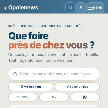
Panneau de gestion des cookies
◐
Opalenews
MENU
Opalenews — Événements de la Cô
CÔTE D'OPALE — AGENDA EN TEMPS RÉEL
Que faire
près de chez vous
?
Concerts, marchés, festivals et sorties en famille.
Tout l'agenda local, jour après jour.
Ma position
Saisir un lieu
Trier
Filtres
Voir la carte