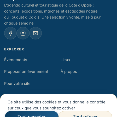
L'agenda culturel et touristique de la Côte d'Opale :
concerts, expositions, marchés et escapades nature,
du Touquet à Calais. Une sélection vivante, mise à jour
chaque semaine.
EXPLORER
Événements
Lieux
Proposer un événement
À propos
Pour votre site
Ce site utilise des cookies et vous donne le contrôle
© 2026 Opalenews — Côte d'Opale, Pas-de-Calais
sur ceux que vous souhaitez activer
Newsletter
Mentions légales
Confidentialité
Rechercher
Tout accepter
Tout refuser