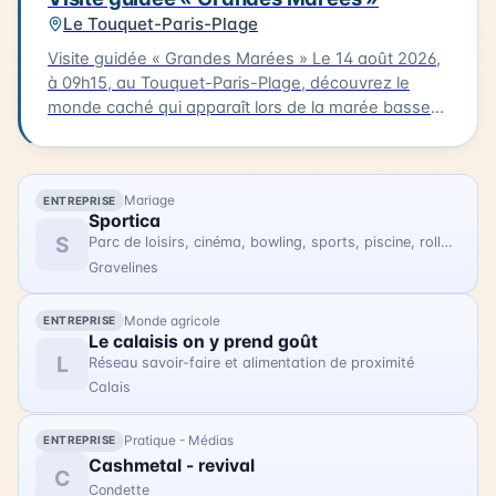
dispositif 1000 drones parfaitement synchronisés,
Le Touquet-Paris-Plage
dessinant dans la nuit des tableaux lumineux
monumentaux, accompagnés d'une création
Visite guidée « Grandes Marées » Le 14 août 2026,
musicale originale et d'une narration inédite. Pensé
à 09h15, au Touquet-Paris-Plage, découvrez le
comme un moment de partage intergénérationnel,
monde caché qui apparaît lors de la marée basse
le spectacle est accessible dès 3 ans. Poussettes
avec un guide nature passionné. L'occasion sera
autorisées, espace convivial, food trucks et
également donnée de connaître l'histoire du cargo
animations complètent la soirée. Tarifs : Gratuit pour
Socotra, échoué sur la plage en 1915, présentée par
Mariage
les moins de 3 ans ; Moins de 12 ans : 19 € ; Tarif
ENTREPRISE
un passionné. Cette visite payante nécessite une
Sportica
régulier : 35 €.
réservation préalable.
S
Parc de loisirs, cinéma, bowling, sports, piscine, rollers
Gravelines
Monde agricole
ENTREPRISE
Le calaisis on y prend goût
L
Réseau savoir-faire et alimentation de proximité
Calais
Pratique - Médias
ENTREPRISE
Cashmetal - revival
C
Condette