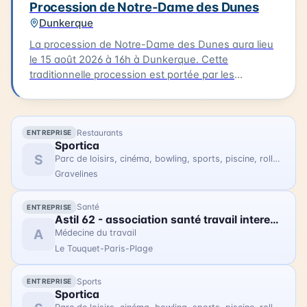
Procession de Notre-Dame des Dunes
Dunkerque
La procession de Notre-Dame des Dunes aura lieu
le 15 août 2026 à 16h à Dunkerque. Cette
traditionnelle procession est portée par les
bazennes, femmes des pêcheurs, en costumes
traditionnels, qui partent de la petite chapelle
Notre-Dame des Dunes jusqu'au quai des Anglais.
Restaurants
ENTREPRISE
Là, se déroule la bénédiction, suivie d'une sortie
Sportica
des bateaux pour un dépôt de gerbe en mer.
S
Parc de loisirs, cinéma, bowling, sports, piscine, rollers
Gravelines
Santé
ENTREPRISE
Astil 62 - association santé travail interentreprise littoral
A
Médecine du travail
Le Touquet-Paris-Plage
Sports
ENTREPRISE
Sportica