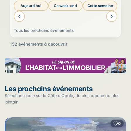
Aujourd'hui
Ce week-end
Cette semaine
Tous les prochains événements
152 événements à découvrir
Sur la carte
Les prochains événements
Cliquez sur un pin pour voir l'événement — les lieux qui
en accueillent plusieurs sont regroupés.
Sélection locale sur la Côte d'Opale, du plus proche au plus
lointain
+
2
0
2
−
3
2
22
12
17