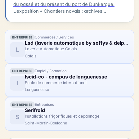
du passé et du présent du port de Dunkerque.
L'exposition « Chantiers navals : archives
photographiques d'une histoire industrielle
dunkerquoise » rassemble des clichés issus des
collections du musée et évoque plusieurs grands
Commerces / Services
ENTREPRISE
chantiers : Ziegler, les Ateliers et Chantiers de
Lsd (laverie automatique by soffys & delplanque)
France, Béliard & Crighton. Le parcours se prolonge
L
Laverie Automatique Calais
avec des photographies contemporaines réalisées
Calais
lors de la restauration du trois-mâts Duchesse
Anne au chantier Damen.
Emploi / Formation
ENTREPRISE
Iscid-co - campus de longuenesse
I
Ecole de commerce international
Longuenesse
Entreprises
ENTREPRISE
Serifroid
S
Installations frigorifiques et depannage
Saint-Martin-Boulogne