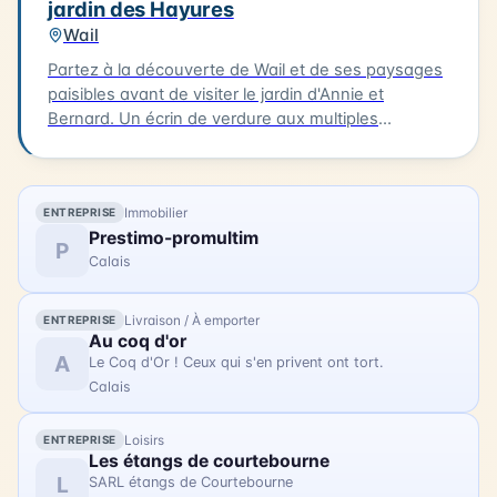
jardin des Hayures
assistance électrique seront mis à votre disposition
Wail
(dans la limite des disponibilités). La balade se
terminera vers 16h30. N'hésitez pas à vous inscrire
Partez à la découverte de Wail et de ses paysages
pour cette expérience artistique unique !
paisibles avant de visiter le jardin d'Annie et
Bernard. Un écrin de verdure aux multiples
ambiances, entre inspirations japonaises, potager
et créations insolites. 3km. 2h. À 15h à la Mairie de
Wail (2 rue de la Mairie). Tarifs : 11 € / gratuit enfants
Immobilier
ENTREPRISE
- 10 ans.
Prestimo-promultim
P
Calais
Livraison / À emporter
ENTREPRISE
Au coq d'or
A
Le Coq d'Or ! Ceux qui s'en privent ont tort.
Calais
Loisirs
ENTREPRISE
Les étangs de courtebourne
L
SARL étangs de Courtebourne