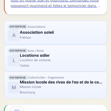
pour un goûter sain et gourmand. Demandez votre
passeport gourmand et faites le tamponner dans 3
boulangeries participantes. Les boulangeries
participantes sont : Au Moulin, Aux Délices de la
Place et Maison Thomas, toutes situées à Audruicq.
Associations
ENTREPRISE
Vous pouvez également visiter Boulangerie Thédrel
Association soleil
à Oye-Plage et Fournil des Deux Églises à Vieille-
A
Fréthun
Église. Tentez de remporter notre grand jeu
concours en collectant suffisamment de tampons.
La date de cet événement est le 20/07/2026.
Auto / Moto
ENTREPRISE
Locations adler
L
Location de voitures
Calais
Collectivités - Organismes
ENTREPRISE
Mission locale des rives de l'aa et de la colme
M
Mission locale
Bourbourg
JUIL
0
SPORT