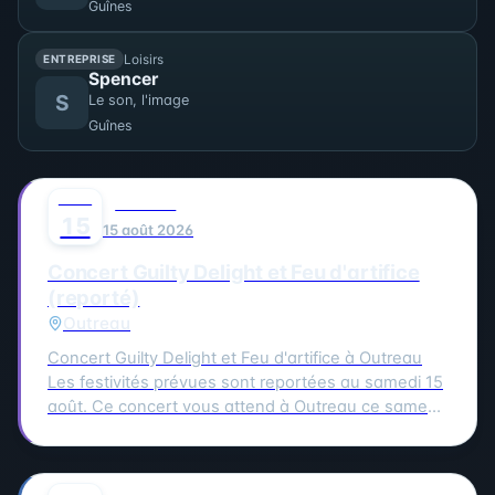
Guînes
Loisirs
ENTREPRISE
Spencer
S
Le son, l'image
Guînes
AOÛT
0
MUSIQUE
15
15 août 2026
Concert Guilty Delight et Feu d'artifice
(reporté)
Outreau
Concert Guilty Delight et Feu d'artifice à Outreau
Les festivités prévues sont reportées au samedi 15
août. Ce concert vous attend à Outreau ce samedi
15 août. Guilty Delight sera en scène pour vous
offrir une soirée musicale inoubliable.
AOÛT