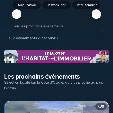
Aujourd'hui
Ce week-end
Cette semaine
Tous les prochains événements
152 événements à découvrir
Sur la carte
Les prochains événements
Cliquez sur un pin pour voir l'événement — les lieux qui
en accueillent plusieurs sont regroupés.
Sélection locale sur la Côte d'Opale, du plus proche au plus
lointain
+
0
2
−
3
2
22
12
17