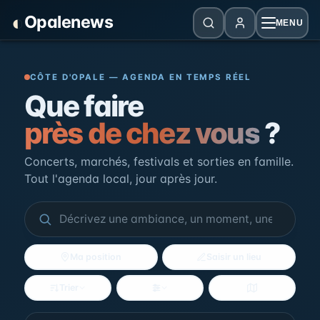
Panneau de gestion des cookies
◐
Opalenews
MENU
Opalenews — Événements de la Cô
CÔTE D'OPALE — AGENDA EN TEMPS RÉEL
Que faire
près de chez vous
?
Concerts, marchés, festivals et sorties en famille.
Tout l'agenda local, jour après jour.
Ma position
Saisir un lieu
Trier
Filtres
Voir la carte