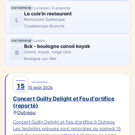
Livraison / À emporter
ENTREPRISE
La cuis'in restaurant
L
Restaurant Dunkerque
Coudekerque-Branche
Loisirs
ENTREPRISE
Bck - boulogne canoë kayak
B
Canoë, kayak, longe côte
Boulogne-sur-Mer
AOÛT
0
MUSIQUE
15
15 août 2026
Concert Guilty Delight et Feu d'artifice
(reporté)
Outreau
Concert Guilty Delight et Feu d'artifice à Outreau
Les festivités prévues sont reportées au samedi 15