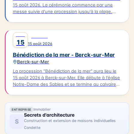
15 août 2026. La cérémonie commence par une
messe suivie d'une procession jusqu'à la plage.
C'est là que se déroulera la bénédiction des
bateaux. Cette tradition est un moment unique pour
les habitants et les visiteurs de la Côte d'Opale. La
AOÛT
0
FESTIVAL
bénédiction de la mer est un événement culturel qui
15
15 août 2026
célèbre la richesse maritime de la région.
Bénédiction de la mer - Berck-sur-Mer
Berck-sur-Mer
La procession "Bénédiction de la mer" aura lieu le
15 août 2026 à Berck-sur-Mer. Elle débute à l'église
Notre-Dame des Sables et se termine au calvaire
des marins. La procession sera suivie d'une messe
en plein air à la base nautique et de la bénédiction
des bateaux. Vous pourrez également profiter
Immobilier
ENTREPRISE
d'animations, de stands associatifs et d'un feu
Secrets d'architecture
d'artifices en soirée. Cette célébration est un
S
Construction et extension de maisons individuelles
moment unique pour les habitants et les visiteurs
Condette
de Berck-sur-Mer.