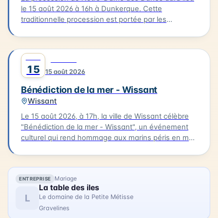
le 15 août 2026 à 16h à Dunkerque. Cette
traditionnelle procession est portée par les
bazennes, femmes des pêcheurs, en costumes
traditionnels, qui partent de la petite chapelle
Notre-Dame des Dunes jusqu'au quai des Anglais.
AOÛT
0
CULTURE
Là, se déroule la bénédiction, suivie d'une sortie
15
15 août 2026
des bateaux pour un dépôt de gerbe en mer.
Bénédiction de la mer - Wissant
Wissant
Le 15 août 2026, à 17h, la ville de Wissant célèbre
"Bénédiction de la mer - Wissant", un événement
culturel qui rend hommage aux marins péris en mer.
Le cortège partira de l'église pour se rendre au
calvaire des marins situé près du Typhonium, où se
déroulera la bénédiction. Cette cérémonie sera
Mariage
ENTREPRISE
accompagnée de chants et aura lieu en présence
La table des iles
de flobarts, bateaux de pêche traditionnels. Ce
L
Le domaine de la Petite Métisse
moment de réflexion et de commémoration aura
Gravelines
lieu dans un cadre emblématique de la Côte