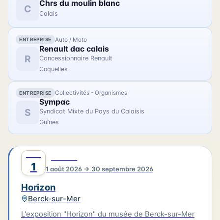
Chrs du moulin blanc
France, Béliard & Crighton. Le parcours se prolonge
C
Calais
avec des photographies contemporaines réalisées
lors de la restauration du trois-mâts Duchesse
Anne au chantier Damen.
Auto / Moto
ENTREPRISE
Renault dac calais
R
Concessionnaire Renault
Coquelles
Collectivités - Organismes
ENTREPRISE
Sympac
S
Syndicat Mixte du Pays du Calaisis
Guînes
AOÛT
0
CULTURE
1
1 août 2026 → 30 septembre 2026
Horizon
Berck-sur-Mer
L'exposition "Horizon" du musée de Berck-sur-Mer