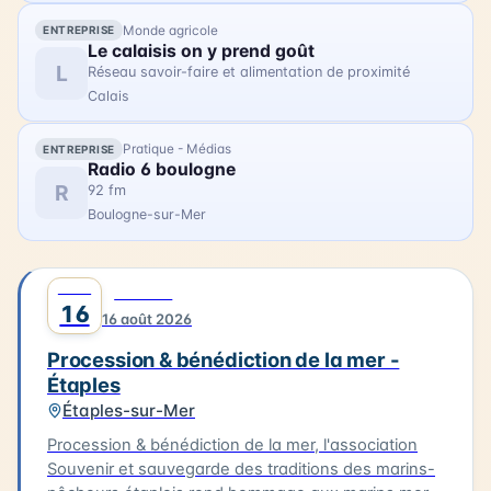
d'Opale.
Monde agricole
ENTREPRISE
Le calaisis on y prend goût
L
Réseau savoir-faire et alimentation de proximité
Calais
Pratique - Médias
ENTREPRISE
Radio 6 boulogne
R
92 fm
Boulogne-sur-Mer
AOÛT
0
CULTURE
16
16 août 2026
Procession & bénédiction de la mer -
Étaples
Étaples-sur-Mer
Procession & bénédiction de la mer, l'association
Souvenir et sauvegarde des traditions des marins-