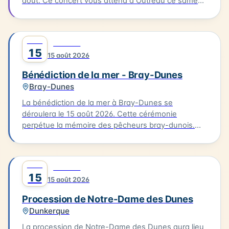
août. Ce concert vous attend à Outreau ce samedi
15 août. Guilty Delight sera en scène pour vous
offrir une soirée musicale inoubliable.
AOÛT
0
CULTURE
15
15 août 2026
Bénédiction de la mer - Bray-Dunes
Bray-Dunes
La bénédiction de la mer à Bray-Dunes se
déroulera le 15 août 2026. Cette cérémonie
perpétue la mémoire des pêcheurs bray-dunois.
Elle commence par une messe à l'église du Sacré
Cœur, suivie d'une procession en costumes
traditionnels jusqu'à la plage. L'homologue est
AOÛT
0
CULTURE
ensuite rendu aux marins disparus. Cette tradition
15
15 août 2026
est une occasion pour les habitants de se
rassembler et de célébrer leur lien avec la mer.
Procession de Notre-Dame des Dunes
Dunkerque
La procession de Notre-Dame des Dunes aura lieu