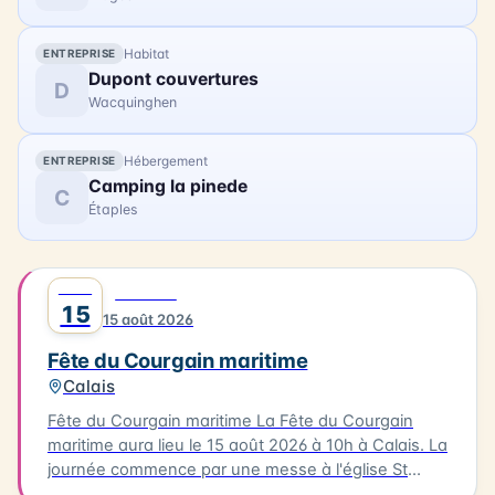
Habitat
ENTREPRISE
Dupont couvertures
D
Wacquinghen
Hébergement
ENTREPRISE
Camping la pinede
C
Étaples
AOÛT
0
FESTIVAL
15
15 août 2026
Fête du Courgain maritime
Calais
Fête du Courgain maritime La Fête du Courgain
maritime aura lieu le 15 août 2026 à 10h à Calais. La
journée commence par une messe à l'église St
Pierre-St Paul suivie d'une procession vers le port.