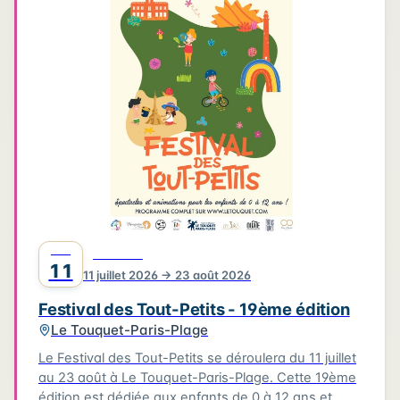
4
3
3
6
2
4
2
2
6
2
2
Leaflet
|
©
OpenStreetMap
©
CARTO
JUIL
FESTIVAL
11
11 juillet 2026 → 23 août 2026
Festival des Tout-Petits - 19ème édition
Le Touquet-Paris-Plage
Le Festival des Tout-Petits se déroulera du 11 juillet
au 23 août à Le Touquet-Paris-Plage. Cette 19ème
édition est dédiée aux enfants de 0 à 12 ans et