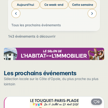
Aujourd'hui
Ce week-end
Cette semaine
Tous les prochains événements
143 événements à découvrir
Sur la carte
Les prochains événements
Cliquez sur un pin pour voir l'événement — les lieux qui
en accueillent plusieurs sont regroupés.
Sélection locale sur la Côte d'Opale, du plus proche au plus
lointain
+
0
2
−
3
2
22
12
17