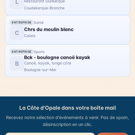
L
Restaurant Dunkerque
de mise à l'eau de flobarts. Une messes des marins
Coudekerque-Branche
sera célébrée le 23 août à 9h30. Le 23 août, à partir
de 16h, un défilé de flobarts se déroulera dans les
Santé
ENTREPRISE
rues du village. Accès libre.
Chrs du moulin blanc
C
Calais
Sports
ENTREPRISE
Bck - boulogne canoë kayak
B
Canoë, kayak, longe côte
Boulogne-sur-Mer
La Côte d'Opale dans votre boîte mail
Recevez notre sélection d'événements à venir. Pas de spam,
désinscription en un clic.