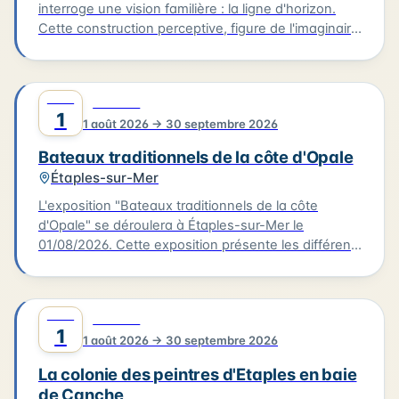
interroge une vision familière : la ligne d'horizon.
Cette construction perceptive, figure de l'imaginaire
et structure de notre rapport au monde, est la limite
de ce que nous voyons, tout en symbolisant ce
vers quoi nous tendons. L'exposition rassemble les
AOÛT
0
CULTURE
peintres de l'Ecole de Berck dans un accrochage où
1
1 août 2026 → 30 septembre 2026
les horizons alignés proposent une promenade
imaginaire le long du rivage, de la plage aux dunes,
Bateaux traditionnels de la côte d'Opale
du crépuscule à l'aube. L'exposition "Horizon" aura
Étaples-sur-Mer
lieu au musée de Berck-sur-Mer le 01/08/2026.
L'exposition "Bateaux traditionnels de la côte
d'Opale" se déroulera à Étaples-sur-Mer le
01/08/2026. Cette exposition présente les différents
types de voiliers de pêche en usage entre
Dunkerque et la baie de Somme, de la seconde
moitié du XIXème siècle à 1950. Les visiteurs
AOÛT
0
CULTURE
pourront découvrir les spécificités de ces bateaux
1
1 août 2026 → 30 septembre 2026
de pêche qui ont façonné l'histoire de la région.
L'exposition se tiendra à Étaples-sur-Mer, ville
La colonie des peintres d'Etaples en baie
située sur la côte d'Opale.
de Canche