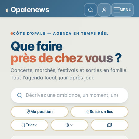
Panneau de gestion des cookies
◐
Opalenews
MENU
Opalenews — Événements de la Cô
CÔTE D'OPALE — AGENDA EN TEMPS RÉEL
Que faire
près de chez vous
?
Concerts, marchés, festivals et sorties en famille.
Tout l'agenda local, jour après jour.
Ma position
Saisir un lieu
Trier
Filtres
Voir la carte