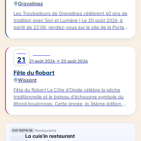
Gravelines
Les Troubadours de Gravelines célèbrent 40 ans de
tradition avec Son et Lumière ! Le 20 août 2026, à
partir de 22:00, rendez-vous sur le site de la Porte
aux Boules, un endroit emblématique de
Gravelines. Ce spectacle incontournable fait revivre
quatre décennies de musique et de lumière. Cette
AOÛT
0
FESTIVAL
soirée est l'occasion de se rassembler et de
21
21 août 2026 → 23 août 2026
partager un moment magique avec la communauté
gravelinoise. Les tarifs sont les suivants : 16€ pour
Fête du flobart
les adultes, 12€ pour les réduits, 5€ pour les
Wissant
enfants, et 32€ pour un pack famille (2 adultes + 2
enfants). Vous pouvez acheter vos billets en ligne.
Fête du flobart La Côte d'Opale célèbre la pêche
Rejoignez les Troubadours pour célébrer ce joli
traditionnelle et le bateau d'échouage symbole du
anniversaire !
littoral boulonnais. Cette année, la 36ème édition de
la Fête du flobart se déroulera à Wissant le 21 août
2026. Au programme : chants de marins,
dégustation de produits de la mer, artisanat
Restaurants
ENTREPRISE
maritime, rencontre avec les associations,
La cuis'in restaurant
expositions, petite restauration et démonstrations