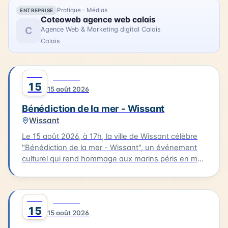
Pratique - Médias
ENTREPRISE
Coteoweb agence web calais
C
Agence Web & Marketing digital Calais
Calais
AOÛT
0
CULTURE
15
15 août 2026
Bénédiction de la mer - Wissant
Wissant
Le 15 août 2026, à 17h, la ville de Wissant célèbre
"Bénédiction de la mer - Wissant", un événement
culturel qui rend hommage aux marins péris en mer.
Le cortège partira de l'église pour se rendre au
calvaire des marins situé près du Typhonium, où se
déroulera la bénédiction. Cette cérémonie sera
AOÛT
0
CULTURE
accompagnée de chants et aura lieu en présence
15
15 août 2026
de flobarts, bateaux de pêche traditionnels. Ce
moment de réflexion et de commémoration aura