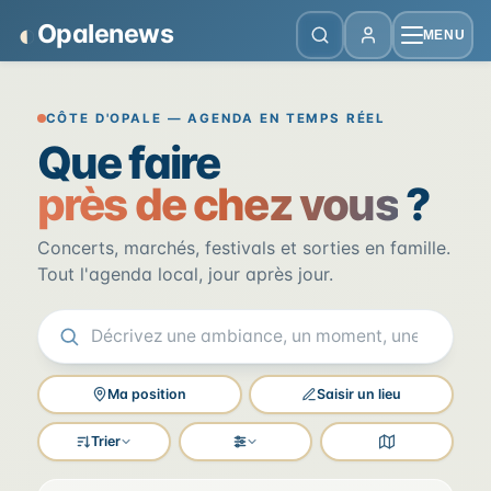
Panneau de gestion des cookies
◐
Opalenews
MENU
Opalenews — Événements de la Cô
CÔTE D'OPALE — AGENDA EN TEMPS RÉEL
Que faire
près de chez vous
?
Concerts, marchés, festivals et sorties en famille.
Tout l'agenda local, jour après jour.
Ma position
Saisir un lieu
Trier
Filtres
Voir la carte