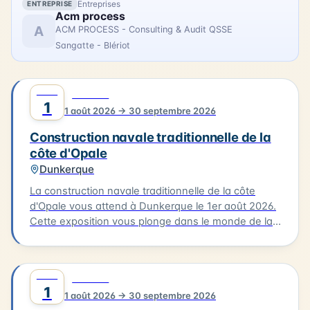
Entreprises
ENTREPRISE
Canche il y a plus d'un siècle.
Acm process
A
ACM PROCESS - Consulting & Audit QSSE
Sangatte - Blériot
AOÛT
0
CULTURE
1
1 août 2026 → 30 septembre 2026
Construction navale traditionnelle de la
côte d'Opale
Dunkerque
La construction navale traditionnelle de la côte
d'Opale vous attend à Dunkerque le 1er août 2026.
Cette exposition vous plonge dans le monde de la
construction des embarcations traditionnelles de
notre littoral, notamment le flobart et le dundee.
Vous découvrirez les différentes étapes de la
AOÛT
0
CULTURE
construction d'un bateau, de la conception à la
1
1 août 2026 → 30 septembre 2026
mise à l'eau. L'exposition vous offre l'occasion de