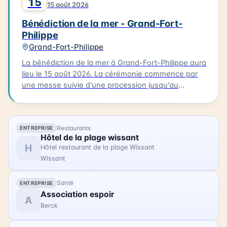
15
15 août 2026
célèbre la richesse maritime de la région.
Bénédiction de la mer - Grand-Fort-
Philippe
Grand-Fort-Philippe
La bénédiction de la mer à Grand-Fort-Philippe aura
lieu le 15 août 2026. La cérémonie commence par
une messe suivie d'une procession jusqu'au
calvaire. Les participants portent des costumes
traditionnels et sont accompagnés de bateaux
processionnels. La bénédiction est ensuite suivie
Restaurants
ENTREPRISE
d'une procession des bateaux dans le chenal.
Hôtel de la plage wissant
L'occasion est également prise pour ouvrir la
H
Hôtel restaurant de la plage Wissant
Maison de la Mer, permettant aux visiteurs de
Wissant
découvrir ce lieu. La bénédiction de la mer est un
événement familial qui permet de célébrer la mer et
Santé
ENTREPRISE
la communauté de Grand-Fort-Philippe.
Association espoir
A
Berck