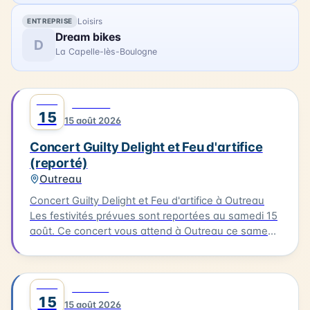
Loisirs
ENTREPRISE
Dream bikes
D
La Capelle-lès-Boulogne
AOÛT
0
MUSIQUE
15
15 août 2026
Concert Guilty Delight et Feu d'artifice
(reporté)
Outreau
Concert Guilty Delight et Feu d'artifice à Outreau
Les festivités prévues sont reportées au samedi 15
août. Ce concert vous attend à Outreau ce samedi
15 août. Guilty Delight sera en scène pour vous
offrir une soirée musicale inoubliable.
AOÛT
0
CULTURE
15
15 août 2026