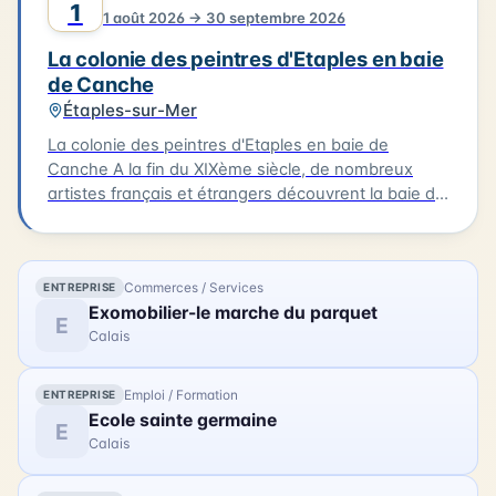
1
1 août 2026 → 30 septembre 2026
les horizons alignés proposent une promenade
imaginaire le long du rivage, de la plage aux dunes,
La colonie des peintres d'Etaples en baie
du crépuscule à l'aube. L'exposition "Horizon" aura
de Canche
lieu au musée de Berck-sur-Mer le 01/08/2026.
Étaples-sur-Mer
La colonie des peintres d'Etaples en baie de
Canche A la fin du XIXème siècle, de nombreux
artistes français et étrangers découvrent la baie de
Canche. À Étaples-sur-mer, les peintres trouvent
des ateliers, des modèles, une atmosphère propice
à la création. À Camiers et Trépied, ils s'inspirent
Commerces / Services
ENTREPRISE
des paysages. Au Touquet, ils profitent d'un cadre
Exomobilier-le marche du parquet
balnéaire. L'exposition « La colonie des peintres
E
Calais
d'Etaples en baie de Canche » présente, en plein air
sur les trois communes, des reproductions de leurs
œuvres, inspirées par la vie locale et les paysages
Emploi / Formation
ENTREPRISE
de la baie. Cette exposition se tiendra le
Ecole sainte germaine
E
01/08/2026. Nous vous invitons à découvrir les
Calais
œuvres de ces artistes et à vous imprégner de
l'atmosphère créative qui a animé la baie de