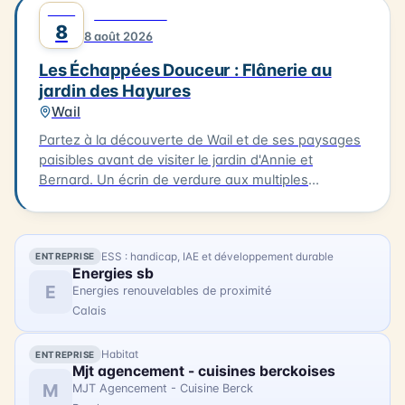
AOÛT
0
DÉCOUVERTE
création, profitez d'un déjeuner délicieux à Oye-
8
8 août 2026
Plage, à La Table d'Olivier, avec un plat du jour et un
dessert pour 30€ par personne (réservation
Les Échappées Douceur : Flânerie au
indispensable sur www.c-ici.com). Les vélos à
jardin des Hayures
assistance électrique seront mis à votre disposition
Wail
(dans la limite des disponibilités). La balade se
terminera vers 16h30. N'hésitez pas à vous inscrire
Partez à la découverte de Wail et de ses paysages
pour cette expérience artistique unique !
paisibles avant de visiter le jardin d'Annie et
Bernard. Un écrin de verdure aux multiples
ambiances, entre inspirations japonaises, potager
et créations insolites. 3km. 2h. À 15h à la Mairie de
Wail (2 rue de la Mairie). Tarifs : 11 € / gratuit enfants
ESS : handicap, IAE et développement durable
ENTREPRISE
- 10 ans.
Energies sb
E
Energies renouvelables de proximité
Calais
Habitat
ENTREPRISE
Mjt agencement - cuisines berckoises
M
MJT Agencement - Cuisine Berck