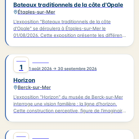
avec des photographies contemporaines réalisées
Bateaux traditionnels de la côte d'Opale
lors de la restauration du trois-mâts Duchesse
Étaples-sur-Mer
Anne au chantier Damen.
L'exposition "Bateaux traditionnels de la côte
d'Opale" se déroulera à Étaples-sur-Mer le
01/08/2026. Cette exposition présente les différents
types de voiliers de pêche en usage entre
Dunkerque et la baie de Somme, de la seconde
moitié du XIXème siècle à 1950. Les visiteurs
AOÛT
0
CULTURE
pourront découvrir les spécificités de ces bateaux
1
1 août 2026 → 30 septembre 2026
de pêche qui ont façonné l'histoire de la région.
L'exposition se tiendra à Étaples-sur-Mer, ville
Horizon
située sur la côte d'Opale.
Berck-sur-Mer
L'exposition "Horizon" du musée de Berck-sur-Mer
interroge une vision familière : la ligne d'horizon.
Cette construction perceptive, figure de l'imaginaire
et structure de notre rapport au monde, est la limite
de ce que nous voyons, tout en symbolisant ce
vers quoi nous tendons. L'exposition rassemble les
AOÛT
0
CULTURE
peintres de l'Ecole de Berck dans un accrochage où