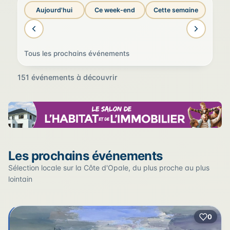
Aujourd'hui
Ce week-end
Cette semaine
Tous les prochains événements
151 événements à découvrir
Sur la carte
Les prochains événements
Cliquez sur un pin pour voir l'événement — les lieux qui
en accueillent plusieurs sont regroupés.
Sélection locale sur la Côte d'Opale, du plus proche au plus
lointain
+
0
2
−
3
2
22
12
17