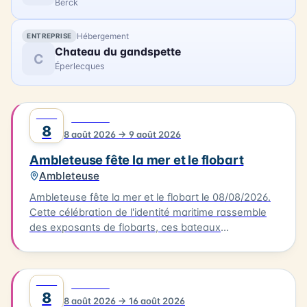
Berck
Hébergement
ENTREPRISE
Chateau du gandspette
C
Éperlecques
AOÛT
0
FESTIVAL
8
8 août 2026 → 9 août 2026
Ambleteuse fête la mer et le flobart
Ambleteuse
Ambleteuse fête la mer et le flobart le 08/08/2026.
Cette célébration de l'identité maritime rassemble
des exposants de flobarts, ces bateaux
traditionnels de la Côte d'Opale. Au programme,
des concerts et des animations pour tous les
publics. Vous pourrez également déguster des plats
AOÛT
0
FESTIVAL
à base de produits de la mer, préparés par des
8
8 août 2026 → 16 août 2026
restaurateurs locaux. L'événement se déroule à