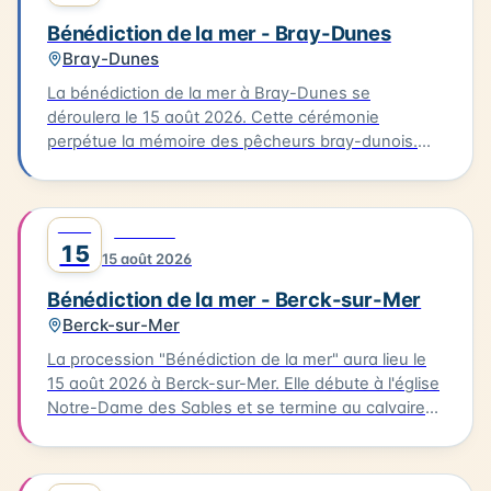
Bénédiction de la mer - Bray-Dunes
Bray-Dunes
La bénédiction de la mer à Bray-Dunes se
déroulera le 15 août 2026. Cette cérémonie
perpétue la mémoire des pêcheurs bray-dunois.
Elle commence par une messe à l'église du Sacré
Cœur, suivie d'une procession en costumes
traditionnels jusqu'à la plage. L'homologue est
AOÛT
0
FESTIVAL
ensuite rendu aux marins disparus. Cette tradition
15
15 août 2026
est une occasion pour les habitants de se
rassembler et de célébrer leur lien avec la mer.
Bénédiction de la mer - Berck-sur-Mer
Berck-sur-Mer
La procession "Bénédiction de la mer" aura lieu le
15 août 2026 à Berck-sur-Mer. Elle débute à l'église
Notre-Dame des Sables et se termine au calvaire
des marins. La procession sera suivie d'une messe
en plein air à la base nautique et de la bénédiction
des bateaux. Vous pourrez également profiter