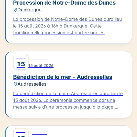
Procession de Notre-Dame des Dunes
lieu dans un cadre emblématique de la Côte
Dunkerque
d'Opale.
La procession de Notre-Dame des Dunes aura lieu
le 15 août 2026 à 16h à Dunkerque. Cette
traditionnelle procession est portée par les
bazennes, femmes des pêcheurs, en costumes
traditionnels, qui partent de la petite chapelle
Notre-Dame des Dunes jusqu'au quai des Anglais.
AOÛT
0
CULTURE
Là, se déroule la bénédiction, suivie d'une sortie
15
15 août 2026
des bateaux pour un dépôt de gerbe en mer.
Bénédiction de la mer - Audresselles
Audresselles
La bénédiction de la mer à Audresselles aura lieu le
15 août 2026. La cérémonie commence par une
messe suivie d'une procession jusqu'à la plage.
C'est là que se déroulera la bénédiction des
bateaux. Cette tradition est un moment unique pour
les habitants et les visiteurs de la Côte d'Opale. La
AOÛT
0
FAMILLE
bénédiction de la mer est un événement culturel qui