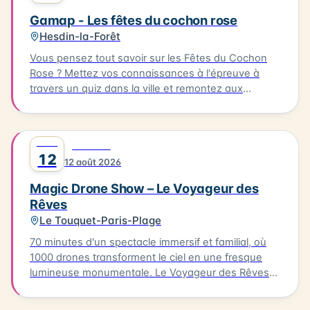
Ambleteuse. Accès libre.
Gamap - Les fêtes du cochon rose
Hesdin-la-Forêt
Vous pensez tout savoir sur les Fêtes du Cochon
Rose ? Mettez vos connaissances à l'épreuve à
travers un quiz dans la ville et remontez aux
origines de cette fête devenue iconique. Le quiz
aura lieu le 08/08/2026, à partir de l'Office de
Tourisme. Il vous faudra parcourir environ 2km en 1
AOÛT
0
FESTIVAL
heure pour découvrir les secrets de cette fête
12
12 août 2026
emblématique. Départ de l'Office de Tourisme, prêt
à découvrir les secrets de Hesdin !
Magic Drone Show – Le Voyageur des
Rêves
Le Touquet-Paris-Plage
70 minutes d'un spectacle immersif et familial, où
1000 drones transforment le ciel en une fresque
lumineuse monumentale. Le Voyageur des Rêves
est un spectacle nocturne immersif mêlant
innovation technologique, création artistique et