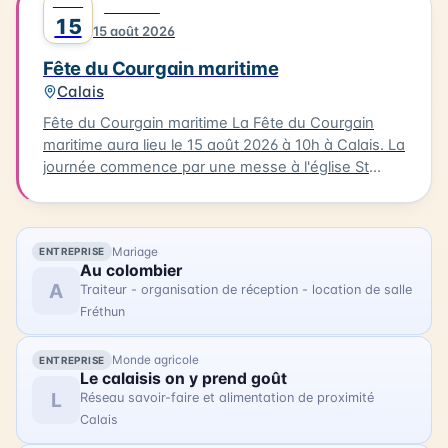
AOÛT
0
FESTIVAL
d'animations, de stands associatifs et d'un feu
15
15 août 2026
d'artifices en soirée. Cette célébration est un
moment unique pour les habitants et les visiteurs
Fête du Courgain maritime
de Berck-sur-Mer.
Calais
Fête du Courgain maritime La Fête du Courgain
maritime aura lieu le 15 août 2026 à 10h à Calais. La
journée commence par une messe à l'église St
Pierre-St Paul suivie d'une procession vers le port.
Dans le quartier du Courgain maritime, vous
pourrez découvrir des animations, des restaurants
Mariage
ENTREPRISE
proposant des plats à base de produits de la mer,
Au colombier
des joutes nautiques et des concerts. Accédez
A
Traiteur - organisation de réception - location de salle
librement au quartier du Courgain maritime pour
Fréthun
découvrir ces animations et profiter de la journée.
Monde agricole
ENTREPRISE
Le calaisis on y prend goût
L
Réseau savoir-faire et alimentation de proximité
Calais