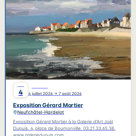
4
3
3
6
2
4
2
2
6
2
2
Leaflet
|
©
OpenStreetMap
©
CARTO
JUIL
CULTURE
4
4 juillet 2026 → 7 août 2026
Exposition Gérard Mortier
Neufchâtel-Hardelot
Exposition Gérard Mortier à la Galerie d'Art Joël
Dupuis. 4, place de Bournonville. 03.21.33.65.38.
www.galeriedupuis.com