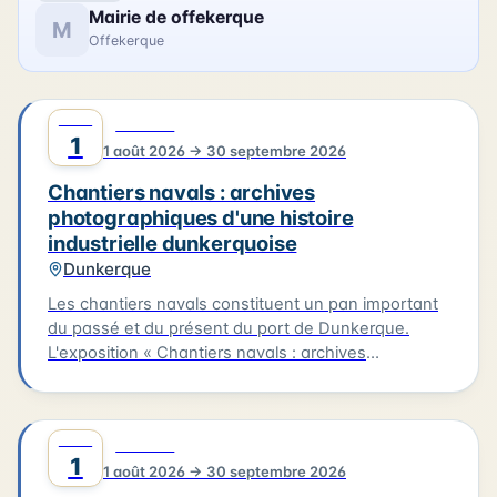
Mairie de offekerque
M
Offekerque
AOÛT
0
CULTURE
1
1 août 2026 → 30 septembre 2026
Chantiers navals : archives
photographiques d'une histoire
industrielle dunkerquoise
Dunkerque
Les chantiers navals constituent un pan important
du passé et du présent du port de Dunkerque.
L'exposition « Chantiers navals : archives
photographiques d'une histoire industrielle
dunkerquoise » rassemble des clichés issus des
collections du musée et évoque plusieurs grands
AOÛT
0
CULTURE
chantiers : Ziegler, les Ateliers et Chantiers de
1
1 août 2026 → 30 septembre 2026
France, Béliard & Crighton. Le parcours se prolonge