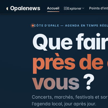
Panneau de gestion des cookies
◐
Opalenews
Accueil
Points d'int
Explorer
Opalenews — Événements d
CÔTE D'OPALE — AGENDA EN TEMPS RÉE
Que fai
près de
vous
?
Concerts, marchés, festivals et sort
l'agenda local, jour après jour.