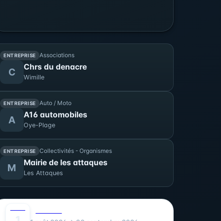
Associations
ENTREPRISE
Chrs du denacre
C
Wimille
Auto / Moto
ENTREPRISE
A16 automobiles
A
Oye-Plage
Collectivités - Organismes
ENTREPRISE
Mairie de les attaques
M
Les Attaques
AOÛT
0
CULTURE
1