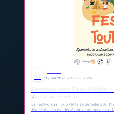
JUIL
FESTIVAL
11
11 juillet 2026 → 23 août 2026
Festival des Tout-Petits 
Le Touquet-Paris-Plage
Le Festival des Tout-Petits se déroulera du 11 jui
19ème édition est dédiée aux enfants de 0 à 1