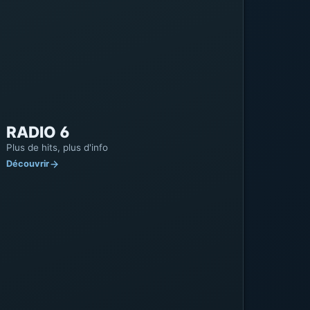
adulte est de 20€, tandis que les jeunes
bénéficient d'une réduction à 12€. Une
épreuve supplémentaire est proposée pour
Leaflet
|
©
OpenStreetMap
©
CARTO
14€. Pour plus d'informations, appelez le
03.21.83.75.09.
RADIO 6
Plus de hits, plus d'info
Découvrir