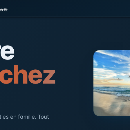
érêt
e la Côte d'Opale
L
re
 chez
ies en famille. Tout