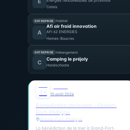
E
Energies renouvelables de proximité
Calais
Habitat
ENTREPRISE
Afi air froid innovation
A
AFI 62 ENERGIES
Hames-Boucres
Hébergement
ENTREPRISE
Camping le préjoly
C
Hondschoote
AOÛT
0
FAMILLE
15
15 août 2026
Bénédiction de la mer - Grand-
Fort-Philippe
Grand-Fort-Philippe
La bénédiction de la mer à Grand-Fort-