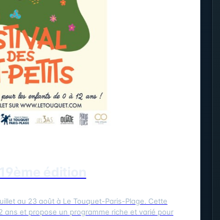
- 19ème édition
llet au 23 août à Le Touquet-Paris-Plage. Cette
2 ans et propose un programme riche et varié pour