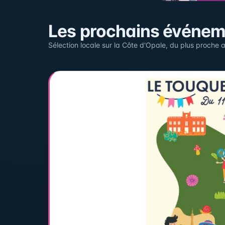
Sur la carte
Les prochains événe
Cliquez sur un pin pour voir l'événement — les lieu
Sélection locale sur la Côte d'Opale, du plus proche a
+
−