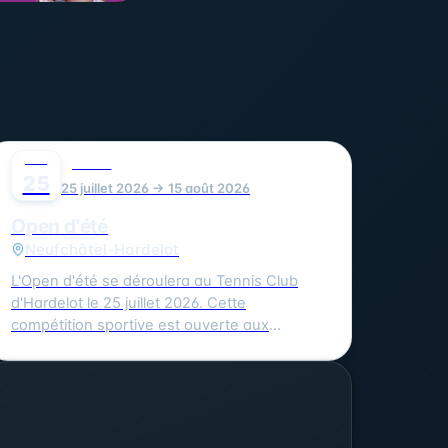
JUIL
0
SPORT
25
25 juillet 2026 → 15 août 2026
Open d'été
Neufchâtel-Hardelot
L'Open d'été se déroulera au Tennis Club
d'Hardelot le 25 juillet 2026. Cette
compétition sportive est ouverte aux
amateurs de tennis de tous niveaux. Vous
pouvez vous inscrire en ligne sur Ten'Up ou
en contactant le juge arbitre Dominique
Rebouche au 06.99.57.19.40 ou par mail à
rebouche.dominique@gmail.com. Le tarif