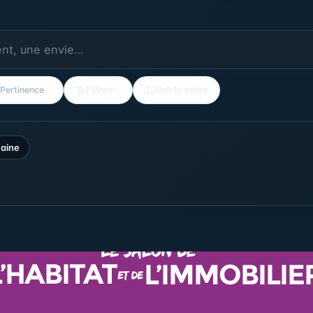
Filtres
Voir la carte
Pertinence
aine