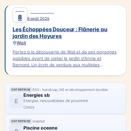
admirez ses œuvres. Après une matinée de
AOÛT
0
DÉCOUVERTE
création, profitez d'un déjeuner délicieux à Oye-
8
8 août 2026
Plage, à La Table d'Olivier, avec un plat du jour et un
dessert pour 30€ par personne (réservation
Les Échappées Douceur : Flânerie au
indispensable sur www.c-ici.com). Les vélos à
jardin des Hayures
assistance électrique seront mis à votre disposition
Wail
(dans la limite des disponibilités). La balade se
terminera vers 16h30. N'hésitez pas à vous inscrire
Partez à la découverte de Wail et de ses paysages
pour cette expérience artistique unique !
paisibles avant de visiter le jardin d'Annie et
Bernard. Un écrin de verdure aux multiples
ambiances, entre inspirations japonaises, potager
et créations insolites. 3km. 2h. À 15h à la Mairie de
Wail (2 rue de la Mairie). Tarifs : 11 € / gratuit enfants
ESS : handicap, IAE et développement durable
ENTREPRISE
- 10 ans.
Energies sb
E
Energies renouvelables de proximité
Calais
Habitat
ENTREPRISE
Piscine oceane