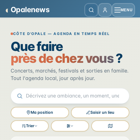
Panneau de gestion des cookies
◐
Opalenews
MENU
Opalenews — Événements de la Cô
CÔTE D'OPALE — AGENDA EN TEMPS RÉEL
Que faire
près de chez vous
?
Concerts, marchés, festivals et sorties en famille.
Tout l'agenda local, jour après jour.
Ma position
Saisir un lieu
Trier
Filtres
Voir la carte