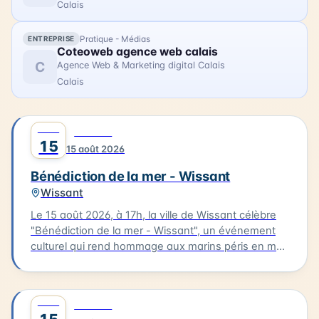
Calais
Pratique - Médias
ENTREPRISE
Coteoweb agence web calais
C
Agence Web & Marketing digital Calais
Calais
AOÛT
0
CULTURE
15
15 août 2026
Bénédiction de la mer - Wissant
Wissant
Le 15 août 2026, à 17h, la ville de Wissant célèbre
"Bénédiction de la mer - Wissant", un événement
culturel qui rend hommage aux marins péris en mer.
Le cortège partira de l'église pour se rendre au
calvaire des marins situé près du Typhonium, où se
déroulera la bénédiction. Cette cérémonie sera
AOÛT
0
CULTURE
accompagnée de chants et aura lieu en présence