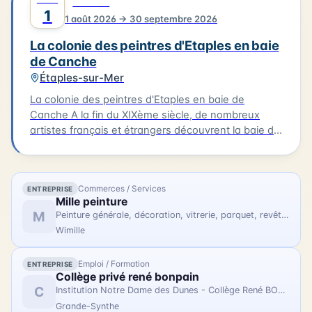
0
CULTURE
peintres de l'Ecole de Berck dans un accrochage où
1
1 août 2026 → 30 septembre 2026
les horizons alignés proposent une promenade
imaginaire le long du rivage, de la plage aux dunes,
La colonie des peintres d'Etaples en baie
du crépuscule à l'aube. L'exposition "Horizon" aura
de Canche
lieu au musée de Berck-sur-Mer le 01/08/2026.
Étaples-sur-Mer
La colonie des peintres d'Etaples en baie de
Canche A la fin du XIXème siècle, de nombreux
artistes français et étrangers découvrent la baie de
Canche. À Étaples-sur-mer, les peintres trouvent
des ateliers, des modèles, une atmosphère propice
à la création. À Camiers et Trépied, ils s'inspirent
Commerces / Services
ENTREPRISE
des paysages. Au Touquet, ils profitent d'un cadre
Mille peinture
balnéaire. L'exposition « La colonie des peintres
M
Peinture générale, décoration, vitrerie, parquet, revêtement de sols et muraux
d'Etaples en baie de Canche » présente, en plein air
Wimille
sur les trois communes, des reproductions de leurs
œuvres, inspirées par la vie locale et les paysages
Emploi / Formation
ENTREPRISE
de la baie. Cette exposition se tiendra le
Collège privé rené bonpain
01/08/2026. Nous vous invitons à découvrir les
C
Institution Notre Dame des Dunes - Collège René BONPAIN
œuvres de ces artistes et à vous imprégner de
Grande-Synthe