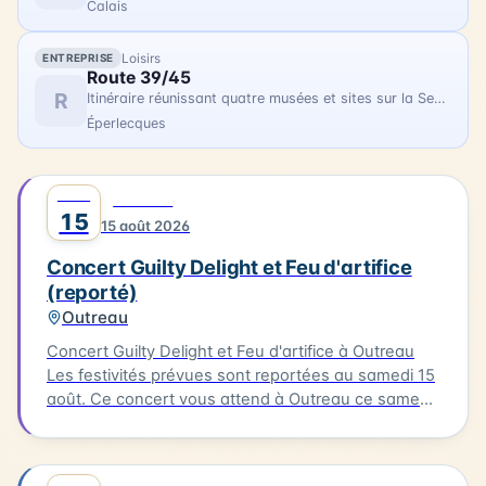
Calais
Loisirs
ENTREPRISE
Route 39/45
R
Itinéraire réunissant quatre musées et sites sur la Seconde Guerre Mondiale
Éperlecques
AOÛT
0
MUSIQUE
15
15 août 2026
Concert Guilty Delight et Feu d'artifice
(reporté)
Outreau
Concert Guilty Delight et Feu d'artifice à Outreau
Les festivités prévues sont reportées au samedi 15
août. Ce concert vous attend à Outreau ce samedi
15 août. Guilty Delight sera en scène pour vous
offrir une soirée musicale inoubliable.
AOÛT