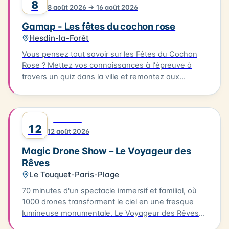
8
8 août 2026 → 16 août 2026
restaurateurs locaux. L'événement se déroule à
Ambleteuse. Accès libre.
Gamap - Les fêtes du cochon rose
Hesdin-la-Forêt
Vous pensez tout savoir sur les Fêtes du Cochon
Rose ? Mettez vos connaissances à l'épreuve à
travers un quiz dans la ville et remontez aux
origines de cette fête devenue iconique. Le quiz
aura lieu le 08/08/2026, à partir de l'Office de
Tourisme. Il vous faudra parcourir environ 2km en 1
AOÛT
0
FESTIVAL
heure pour découvrir les secrets de cette fête
12
12 août 2026
emblématique. Départ de l'Office de Tourisme, prêt
à découvrir les secrets de Hesdin !
Magic Drone Show – Le Voyageur des
Rêves
Le Touquet-Paris-Plage
70 minutes d'un spectacle immersif et familial, où
1000 drones transforment le ciel en une fresque
lumineuse monumentale. Le Voyageur des Rêves
est un spectacle nocturne immersif mêlant