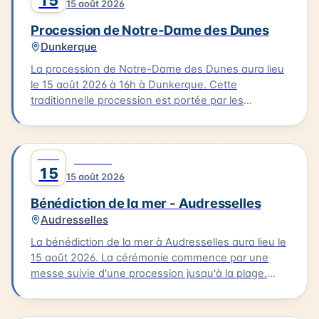
15
15 août 2026
de flobarts, bateaux de pêche traditionnels. Ce
moment de réflexion et de commémoration aura
Procession de Notre-Dame des Dunes
lieu dans un cadre emblématique de la Côte
Dunkerque
d'Opale.
La procession de Notre-Dame des Dunes aura lieu
le 15 août 2026 à 16h à Dunkerque. Cette
traditionnelle procession est portée par les
bazennes, femmes des pêcheurs, en costumes
traditionnels, qui partent de la petite chapelle
Notre-Dame des Dunes jusqu'au quai des Anglais.
AOÛT
0
CULTURE
Là, se déroule la bénédiction, suivie d'une sortie
15
15 août 2026
des bateaux pour un dépôt de gerbe en mer.
Bénédiction de la mer - Audresselles
Audresselles
La bénédiction de la mer à Audresselles aura lieu le
15 août 2026. La cérémonie commence par une
messe suivie d'une procession jusqu'à la plage.
C'est là que se déroulera la bénédiction des
bateaux. Cette tradition est un moment unique pour