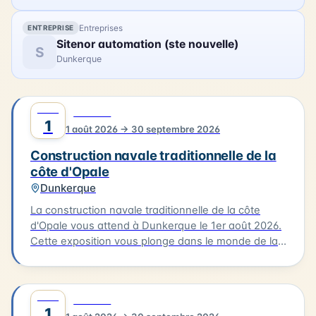
l'atmosphère créative qui a animé la baie de
Canche il y a plus d'un siècle.
Entreprises
ENTREPRISE
Sitenor automation (ste nouvelle)
S
Dunkerque
AOÛT
0
CULTURE
1
1 août 2026 → 30 septembre 2026
Construction navale traditionnelle de la
côte d'Opale
Dunkerque
La construction navale traditionnelle de la côte
d'Opale vous attend à Dunkerque le 1er août 2026.
Cette exposition vous plonge dans le monde de la
construction des embarcations traditionnelles de
notre littoral, notamment le flobart et le dundee.
Vous découvrirez les différentes étapes de la
AOÛT
0
CULTURE
construction d'un bateau, de la conception à la
1