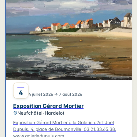
4
3
3
6
2
4
2
2
6
2
2
Leaflet
|
©
OpenStreetMap
©
CARTO
JUIL
CULTURE
4
4 juillet 2026 → 7 août 2026
Exposition Gérard Mortier
Neufchâtel-Hardelot
Exposition Gérard Mortier à la Galerie d'Art Joël
Dupuis. 4, place de Bournonville. 03.21.33.65.38.
www.galeriedupuis.com