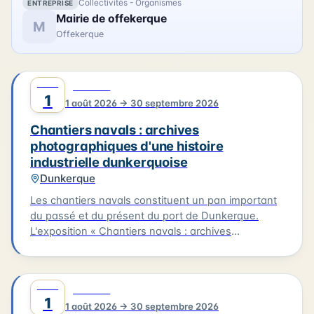
Collectivités - Organismes
ENTREPRISE
Mairie de offekerque
M
Offekerque
AOÛT
0
CULTURE
1
1 août 2026 → 30 septembre 2026
Chantiers navals : archives
photographiques d'une histoire
industrielle dunkerquoise
Dunkerque
Les chantiers navals constituent un pan important
du passé et du présent du port de Dunkerque.
L'exposition « Chantiers navals : archives
photographiques d'une histoire industrielle
dunkerquoise » rassemble des clichés issus des
collections du musée et évoque plusieurs grands
AOÛT
0
CULTURE
chantiers : Ziegler, les Ateliers et Chantiers de
1
1 août 2026 → 30 septembre 2026
France, Béliard & Crighton. Le parcours se prolonge