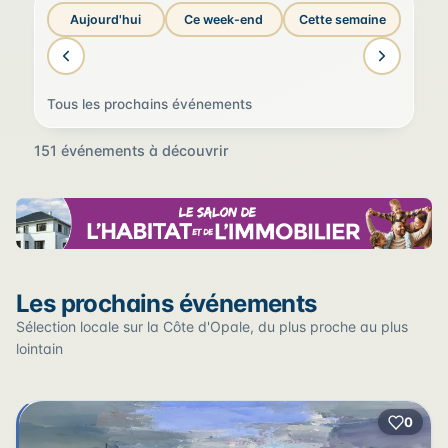
Aujourd'hui
Ce week-end
Cette semaine
Tous les prochains événements
151 événements à découvrir
Sur la carte
Les prochains événements
Cliquez sur un pin pour voir l'événement — les lieux qui
en accueillent plusieurs sont regroupés.
Sélection locale sur la Côte d'Opale, du plus proche au plus
lointain
+
0
2
−
3
2
22
12
17