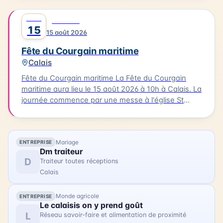
en plein air à la base nautique et de la bénédiction
des bateaux. Vous pourrez également profiter
AOÛT
0
FESTIVAL
d'animations, de stands associatifs et d'un feu
15
15 août 2026
d'artifices en soirée. Cette célébration est un
moment unique pour les habitants et les visiteurs
Fête du Courgain maritime
de Berck-sur-Mer.
Calais
Fête du Courgain maritime La Fête du Courgain
maritime aura lieu le 15 août 2026 à 10h à Calais. La
journée commence par une messe à l'église St
Pierre-St Paul suivie d'une procession vers le port.
Dans le quartier du Courgain maritime, vous
pourrez découvrir des animations, des restaurants
Mariage
ENTREPRISE
proposant des plats à base de produits de la mer,
Dm traiteur
des joutes nautiques et des concerts. Accédez
D
Traiteur toutes réceptions
librement au quartier du Courgain maritime pour
Calais
découvrir ces animations et profiter de la journée.
Monde agricole
ENTREPRISE
Le calaisis on y prend goût
L
Réseau savoir-faire et alimentation de proximité