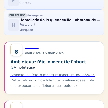
P
Outreau
Hébergement
ENTREPRISE
Hostellerie de la quenoeuille - chateau de ledquent
H
Restaurant
Marquise
AOÛT
0
FESTIVAL
8
8 août 2026 → 9 août 2026
Ambleteuse fête la mer et le flobart
Ambleteuse
Ambleteuse fête la mer et le flobart le 08/08/2026.
Cette célébration de l'identité maritime rassemble
des exposants de flobarts, ces bateaux
traditionnels de la Côte d'Opale. Au programme,
des concerts et des animations pour tous les
publics. Vous pourrez également déguster des plats
AOÛT
0
FESTIVAL
à base de produits de la mer, préparés par des