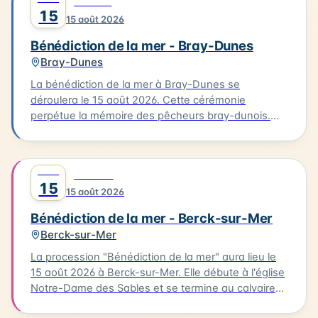
0
CULTURE
15
15 août 2026
Bénédiction de la mer - Bray-Dunes
Bray-Dunes
La bénédiction de la mer à Bray-Dunes se
déroulera le 15 août 2026. Cette cérémonie
perpétue la mémoire des pêcheurs bray-dunois.
Elle commence par une messe à l'église du Sacré
Cœur, suivie d'une procession en costumes
traditionnels jusqu'à la plage. L'homologue est
AOÛT
0
FESTIVAL
ensuite rendu aux marins disparus. Cette tradition
15
15 août 2026
est une occasion pour les habitants de se
rassembler et de célébrer leur lien avec la mer.
Bénédiction de la mer - Berck-sur-Mer
Berck-sur-Mer
La procession "Bénédiction de la mer" aura lieu le
15 août 2026 à Berck-sur-Mer. Elle débute à l'église
Notre-Dame des Sables et se termine au calvaire
des marins. La procession sera suivie d'une messe