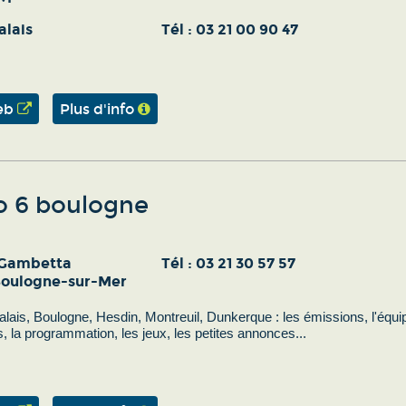
alais
Tél :
03 21 00 90 47
eb
Plus d'info
o 6 boulogne
 Gambetta
Tél :
03 21 30 57 57
oulogne-sur-Mer
lais, Boulogne, Hesdin, Montreuil, Dunkerque : les émissions, l'équi
s, la programmation, les jeux, les petites annonces...