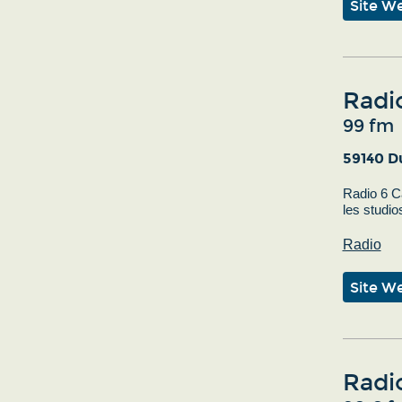
Site W
Radi
99 fm
59140 D
Radio 6 Ca
les studio
Radio
Site W
Radi