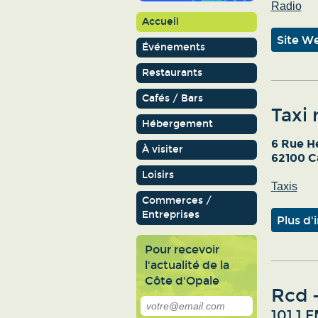
Radio
Accueil
Site W
Événements
Restaurants
Cafés / Bars
Taxi 
Hébergement
6 Rue H
À visiter
62100 C
Loisirs
Taxis
Commerces /
Entreprises
Plus d'
Pour recevoir
l'actualité de la
Côte d'Opale
Rcd -
101.1 