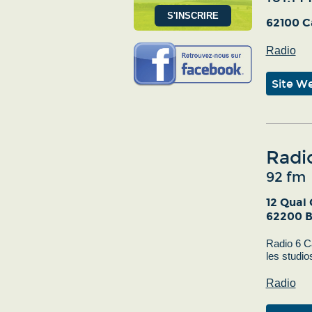
62100 C
Radio
Site W
Radi
92 fm
12 Quai
62200 B
Radio 6 Ca
les studio
Radio