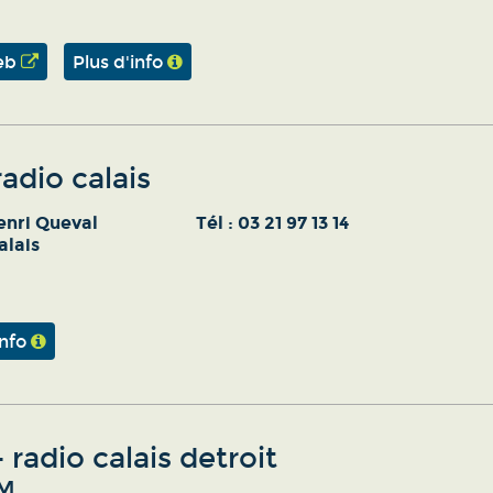
eb
Plus d'info
radio calais
enri Queval
Tél :
03 21 97 13 14
alais
info
 radio calais detroit
FM