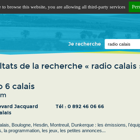
Per
 to browse this website, you are allowing all third-party services
Je recherche
tats de la recherche « radio calais 
 6 calais
fm
evard Jacquard
Tél :
0 892 46 06 66
alais
lais, Boulogne, Hesdin, Montreuil, Dunkerque : les émissions, l'équi
s, la programmation, les jeux, les petites annonces...