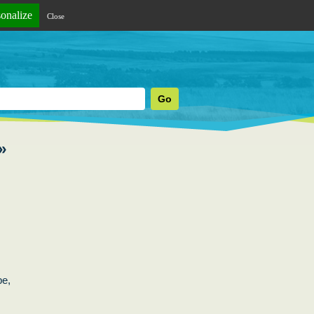
sonalize
Close
»
pe,