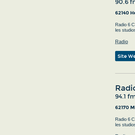
90.6 f
62140 H
Radio 6 Ca
les studio
Radio
Site W
Radi
94.1 f
62170 M
Radio 6 Ca
les studio