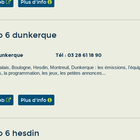
eb
Plus d'info
o 6 dunkerque
unkerque
Tél :
03 28 61 18 90
lais, Boulogne, Hesdin, Montreuil, Dunkerque : les émissions, l'équi
s, la programmation, les jeux, les petites annonces...
eb
Plus d'info
o 6 hesdin