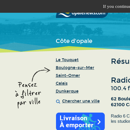
If you continue
Côte d'opale
Résul
Le Touquet
Boulogne-sur-Mer
Saint-Omer
Radio
Calais
100.4 
Dunkerque
62 Boul
Chercher une ville
62100 C
Radio 6 Ca
les studio