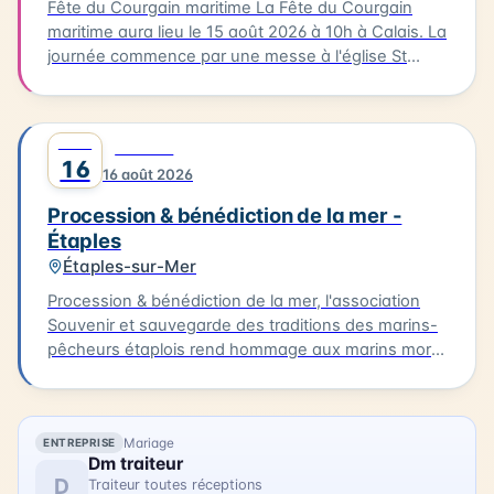
Fête du Courgain maritime La Fête du Courgain
maritime aura lieu le 15 août 2026 à 10h à Calais. La
journée commence par une messe à l'église St
Pierre-St Paul suivie d'une procession vers le port.
Dans le quartier du Courgain maritime, vous
pourrez découvrir des animations, des restaurants
AOÛT
0
CULTURE
proposant des plats à base de produits de la mer,
16
16 août 2026
des joutes nautiques et des concerts. Accédez
librement au quartier du Courgain maritime pour
Procession & bénédiction de la mer -
découvrir ces animations et profiter de la journée.
Étaples
Étaples-sur-Mer
Procession & bénédiction de la mer, l'association
Souvenir et sauvegarde des traditions des marins-
pêcheurs étaplois rend hommage aux marins morts
ou disparus en mer. La procession débute à 10h,
devant Notre-Dame de Boulogne et se termine au
Calvaire des marins. Elle est suivie d'un office
Mariage
ENTREPRISE
religieux à partir de 11h et à 14h, d'un dépôt de
Dm traiteur
gerbe en mer. Accès libre.
D
Traiteur toutes réceptions