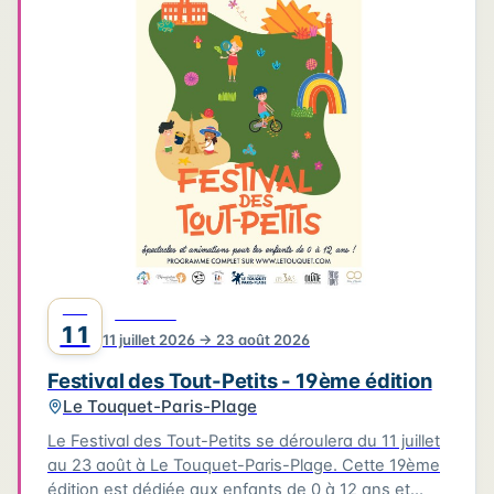
4
3
3
6
2
4
2
2
6
2
2
Leaflet
|
©
OpenStreetMap
©
CARTO
JUIL
FESTIVAL
11
11 juillet 2026 → 23 août 2026
Festival des Tout-Petits - 19ème édition
Le Touquet-Paris-Plage
Le Festival des Tout-Petits se déroulera du 11 juillet
au 23 août à Le Touquet-Paris-Plage. Cette 19ème
édition est dédiée aux enfants de 0 à 12 ans et