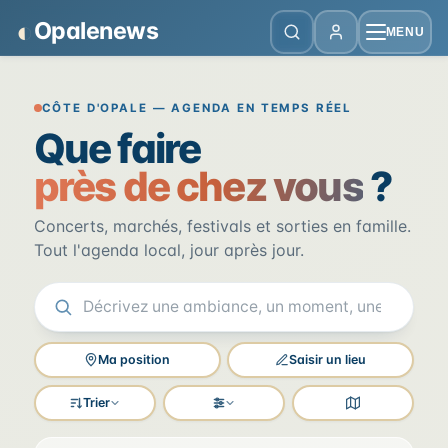
Panneau de gestion des cookies
◐
Opalenews
MENU
Opalenews — Événements de la Cô
CÔTE D'OPALE — AGENDA EN TEMPS RÉEL
Que faire
près de chez vous
?
Concerts, marchés, festivals et sorties en famille.
Tout l'agenda local, jour après jour.
Ma position
Saisir un lieu
Trier
Filtres
Voir la carte