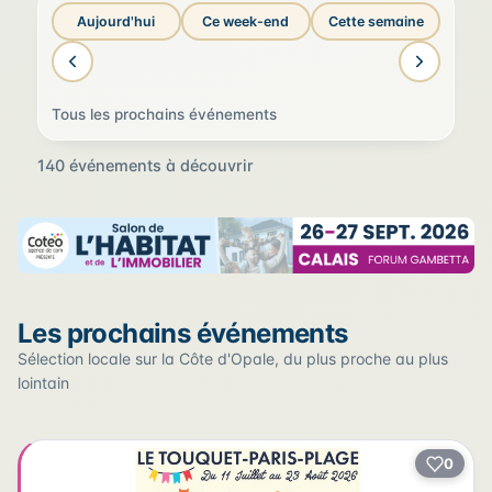
Aujourd'hui
Ce week-end
Cette semaine
Tous les prochains événements
140 événements à découvrir
Sur la carte
Les prochains événements
Cliquez sur un pin pour voir l'événement — les lieux qui
en accueillent plusieurs sont regroupés.
Sélection locale sur la Côte d'Opale, du plus proche au plus
lointain
+
0
2
−
3
2
22
12
17