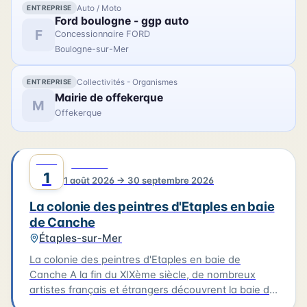
lieu au musée de Berck-sur-Mer le 01/08/2026.
Auto / Moto
ENTREPRISE
Ford boulogne - ggp auto
F
Concessionnaire FORD
Boulogne-sur-Mer
Collectivités - Organismes
ENTREPRISE
Mairie de offekerque
M
Offekerque
AOÛT
0
CULTURE
1
1 août 2026 → 30 septembre 2026
La colonie des peintres d'Etaples en baie
de Canche
Étaples-sur-Mer
La colonie des peintres d'Etaples en baie de
Canche A la fin du XIXème siècle, de nombreux
artistes français et étrangers découvrent la baie de
Canche. À Étaples-sur-mer, les peintres trouvent