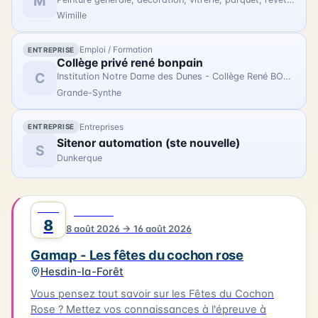
M
avec des photographies contemporaines réalisées
Wimille
lors de la restauration du trois-mâts Duchesse
Anne au chantier Damen.
Emploi / Formation
ENTREPRISE
Collège privé rené bonpain
C
Institution Notre Dame des Dunes - Collège René BONPAIN
Grande-Synthe
Entreprises
ENTREPRISE
Sitenor automation (ste nouvelle)
S
Dunkerque
AOÛT
0
FESTIVAL
8
8 août 2026 → 16 août 2026
Gamap - Les fêtes du cochon rose
Hesdin-la-Forêt
Vous pensez tout savoir sur les Fêtes du Cochon
Rose ? Mettez vos connaissances à l'épreuve à