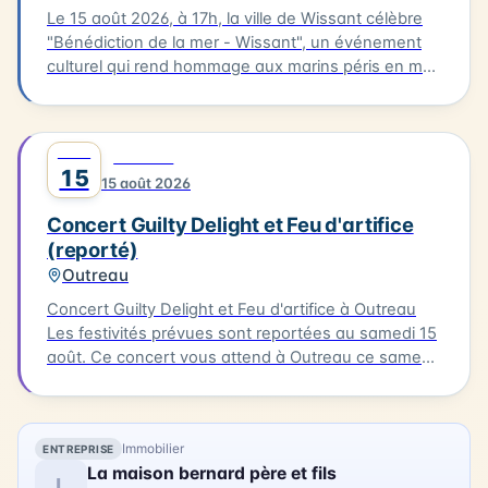
Le 15 août 2026, à 17h, la ville de Wissant célèbre
"Bénédiction de la mer - Wissant", un événement
culturel qui rend hommage aux marins péris en mer.
Le cortège partira de l'église pour se rendre au
calvaire des marins situé près du Typhonium, où se
déroulera la bénédiction. Cette cérémonie sera
AOÛT
0
MUSIQUE
accompagnée de chants et aura lieu en présence
15
15 août 2026
de flobarts, bateaux de pêche traditionnels. Ce
moment de réflexion et de commémoration aura
Concert Guilty Delight et Feu d'artifice
lieu dans un cadre emblématique de la Côte
(reporté)
d'Opale.
Outreau
Concert Guilty Delight et Feu d'artifice à Outreau
Les festivités prévues sont reportées au samedi 15
août. Ce concert vous attend à Outreau ce samedi
15 août. Guilty Delight sera en scène pour vous
offrir une soirée musicale inoubliable.
Immobilier
ENTREPRISE
La maison bernard père et fils
L