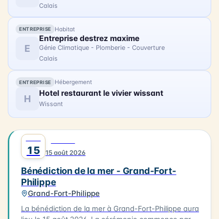
Calais
Habitat
ENTREPRISE
Entreprise destrez maxime
E
Génie Climatique - Plomberie - Couverture
Calais
Hébergement
ENTREPRISE
Hotel restaurant le vivier wissant
H
Wissant
AOÛT
0
FAMILLE
15
15 août 2026
Bénédiction de la mer - Grand-Fort-
Philippe
Grand-Fort-Philippe
La bénédiction de la mer à Grand-Fort-Philippe aura