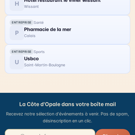
Hotel restaurant le vivier wissant
apprendre à manier ces miniatures de navires.
H
Wissant
Santé
ENTREPRISE
Pharmacie de la mer
P
Calais
Sports
ENTREPRISE
Usbco
U
Saint-Martin-Boulogne
La Côte d'Opale dans votre boîte mail
Recevez notre sélection d'événements à venir. Pas de spam,
désinscription en un clic.
Votre adresse email