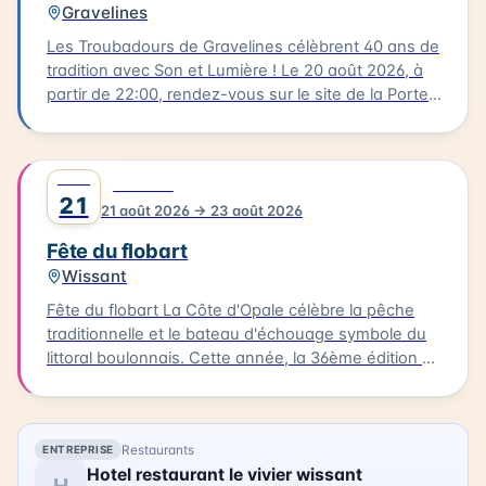
Gravelines
Les Troubadours de Gravelines célèbrent 40 ans de
tradition avec Son et Lumière ! Le 20 août 2026, à
partir de 22:00, rendez-vous sur le site de la Porte
aux Boules, un endroit emblématique de
Gravelines. Ce spectacle incontournable fait revivre
quatre décennies de musique et de lumière. Cette
AOÛT
0
FESTIVAL
soirée est l'occasion de se rassembler et de
21
21 août 2026 → 23 août 2026
partager un moment magique avec la communauté
gravelinoise. Les tarifs sont les suivants : 16€ pour
Fête du flobart
les adultes, 12€ pour les réduits, 5€ pour les
Wissant
enfants, et 32€ pour un pack famille (2 adultes + 2
enfants). Vous pouvez acheter vos billets en ligne.
Fête du flobart La Côte d'Opale célèbre la pêche
Rejoignez les Troubadours pour célébrer ce joli
traditionnelle et le bateau d'échouage symbole du
anniversaire !
littoral boulonnais. Cette année, la 36ème édition de
la Fête du flobart se déroulera à Wissant le 21 août
2026. Au programme : chants de marins,
dégustation de produits de la mer, artisanat
Restaurants
ENTREPRISE
maritime, rencontre avec les associations,
Hotel restaurant le vivier wissant
expositions, petite restauration et démonstrations