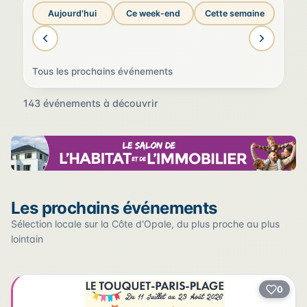
Aujourd'hui
Ce week-end
Cette semaine
Tous les prochains événements
143 événements à découvrir
Sur la carte
Les prochains événements
Cliquez sur un pin pour voir l'événement — les lieux qui
en accueillent plusieurs sont regroupés.
Sélection locale sur la Côte d'Opale, du plus proche au plus
lointain
+
0
2
−
3
2
22
12
17