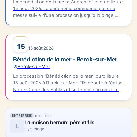
la communauté de Grand-Fort-Philippe.
La bénédiction de la mer à Audresselles aura lieu le
15 août 2026. La cérémonie commence par une
messe suivie d'une procession jusqu'à la plage.
C'est là que se déroulera la bénédiction des
bateaux. Cette tradition est un moment unique pour
les habitants et les visiteurs de la Côte d'Opale. La
AOÛT
0
FESTIVAL
bénédiction de la mer est un événement culturel qui
15
15 août 2026
célèbre la richesse maritime de la région.
Bénédiction de la mer - Berck-sur-Mer
Berck-sur-Mer
La procession "Bénédiction de la mer" aura lieu le
15 août 2026 à Berck-sur-Mer. Elle débute à l'église
Notre-Dame des Sables et se termine au calvaire
des marins. La procession sera suivie d'une messe
en plein air à la base nautique et de la bénédiction
des bateaux. Vous pourrez également profiter
Immobilier
ENTREPRISE
d'animations, de stands associatifs et d'un feu
La maison bernard père et fils
d'artifices en soirée. Cette célébration est un
L
Oye-Plage
moment unique pour les habitants et les visiteurs
de Berck-sur-Mer.