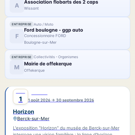
Association flobarts des 2 caps
France, Béliard & Crighton. Le parcours se prolonge
A
Wissant
avec des photographies contemporaines réalisées
lors de la restauration du trois-mâts Duchesse
Anne au chantier Damen.
Auto / Moto
ENTREPRISE
Ford boulogne - ggp auto
F
Concessionnaire FORD
Boulogne-sur-Mer
Collectivités - Organismes
ENTREPRISE
Mairie de offekerque
M
Offekerque
AOÛT
0
CULTURE
1
1 août 2026 → 30 septembre 2026
Horizon
Berck-sur-Mer
L'exposition "Horizon" du musée de Berck-sur-Mer
interroge une vision familière : la ligne d'horizon.