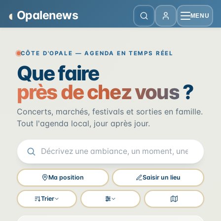
Panneau de gestion des cookies
◐
Opalenews
MENU
Opalenews — Événements de la Cô
CÔTE D'OPALE — AGENDA EN TEMPS RÉEL
Que faire
près de chez vous
?
Concerts, marchés, festivals et sorties en famille.
Tout l'agenda local, jour après jour.
Ma position
Saisir un lieu
Trier
Filtres
Voir la carte