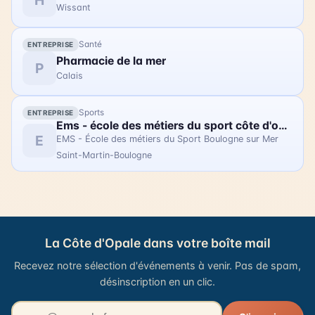
H
Wissant
de mise à l'eau de flobarts. Une messes des marins
sera célébrée le 23 août à 9h30. Le 23 août, à partir
de 16h, un défilé de flobarts se déroulera dans les
Santé
ENTREPRISE
rues du village. Accès libre.
Pharmacie de la mer
P
Calais
Sports
ENTREPRISE
Ems - école des métiers du sport côte d'opale - sasp usbco
E
EMS - École des métiers du Sport Boulogne sur Mer
Saint-Martin-Boulogne
La Côte d'Opale dans votre boîte mail
Recevez notre sélection d'événements à venir. Pas de spam,
désinscription en un clic.
Votre adresse email