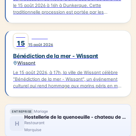
le 15 août 2026 à 16h à Dunkerque. Cette
traditionnelle procession est portée par les
bazennes, femmes des pêcheurs, en costumes
traditionnels, qui partent de la petite chapelle
Notre-Dame des Dunes jusqu'au quai des Anglais.
AOÛT
0
CULTURE
Là, se déroule la bénédiction, suivie d'une sortie
15
15 août 2026
des bateaux pour un dépôt de gerbe en mer.
Bénédiction de la mer - Wissant
Wissant
Le 15 août 2026, à 17h, la ville de Wissant célèbre
"Bénédiction de la mer - Wissant", un événement
culturel qui rend hommage aux marins péris en mer.
Le cortège partira de l'église pour se rendre au
calvaire des marins situé près du Typhonium, où se
déroulera la bénédiction. Cette cérémonie sera
Mariage
ENTREPRISE
accompagnée de chants et aura lieu en présence
Hostellerie de la quenoeuille - chateau de ledquent
de flobarts, bateaux de pêche traditionnels. Ce
H
Restaurant
moment de réflexion et de commémoration aura
Marquise
lieu dans un cadre emblématique de la Côte