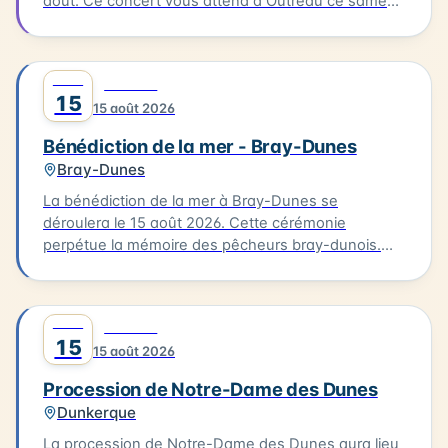
août. Ce concert vous attend à Outreau ce samedi
15 août. Guilty Delight sera en scène pour vous
offrir une soirée musicale inoubliable.
AOÛT
0
CULTURE
15
15 août 2026
Bénédiction de la mer - Bray-Dunes
Bray-Dunes
La bénédiction de la mer à Bray-Dunes se
déroulera le 15 août 2026. Cette cérémonie
perpétue la mémoire des pêcheurs bray-dunois.
Elle commence par une messe à l'église du Sacré
Cœur, suivie d'une procession en costumes
traditionnels jusqu'à la plage. L'homologue est
AOÛT
0
CULTURE
ensuite rendu aux marins disparus. Cette tradition
15
15 août 2026
est une occasion pour les habitants de se
rassembler et de célébrer leur lien avec la mer.
Procession de Notre-Dame des Dunes
Dunkerque
La procession de Notre-Dame des Dunes aura lieu