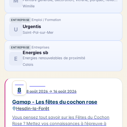
M
Wimille
Emploi / Formation
ENTREPRISE
Urgentis
U
Saint-Pol-sur-Mer
Entreprises
ENTREPRISE
Energies sb
E
Energies renouvelables de proximité
Calais
AOÛT
0
FESTIVAL
8
8 août 2026 → 16 août 2026
Gamap - Les fêtes du cochon rose
Hesdin-la-Forêt
Vous pensez tout savoir sur les Fêtes du Cochon
Rose ? Mettez vos connaissances à l'épreuve à