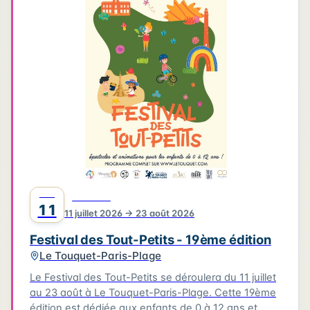
4
3
3
6
2
4
2
2
6
2
2
Leaflet
|
©
OpenStreetMap
©
CARTO
JUIL
FESTIVAL
11
11 juillet 2026 → 23 août 2026
Festival des Tout-Petits - 19ème édition
Le Touquet-Paris-Plage
Le Festival des Tout-Petits se déroulera du 11 juillet
au 23 août à Le Touquet-Paris-Plage. Cette 19ème
édition est dédiée aux enfants de 0 à 12 ans et