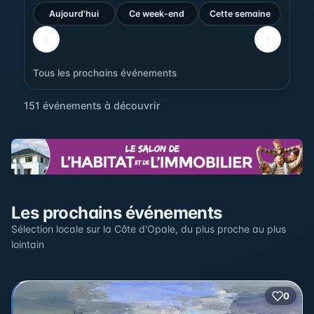
Aujourd'hui
Ce week-end
Cette semaine
Tous les prochains événements
151 événements à découvrir
Sur la carte
Les prochains événements
Cliquez sur un pin pour voir l'événement — les lieux qui
en accueillent plusieurs sont regroupés.
Sélection locale sur la Côte d'Opale, du plus proche au plus
lointain
+
0
2
−
3
2
22
12
17