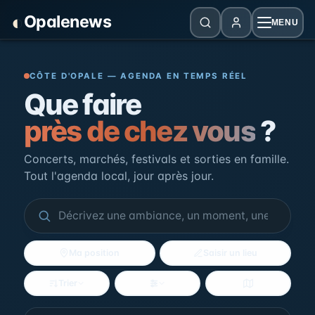
Panneau de gestion des cookies
◐
Opalenews
MENU
Opalenews — Événements de la Cô
CÔTE D'OPALE — AGENDA EN TEMPS RÉEL
Que faire
près de chez vous
?
Concerts, marchés, festivals et sorties en famille.
Tout l'agenda local, jour après jour.
Ma position
Saisir un lieu
Trier
Filtres
Voir la carte