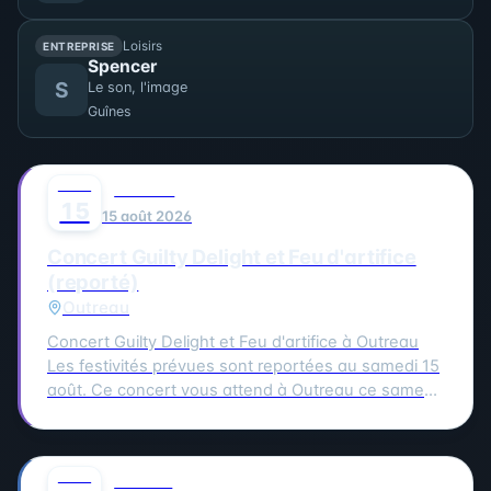
Loisirs
ENTREPRISE
Spencer
S
Le son, l'image
Guînes
AOÛT
0
MUSIQUE
15
15 août 2026
Concert Guilty Delight et Feu d'artifice
(reporté)
Outreau
Concert Guilty Delight et Feu d'artifice à Outreau
Les festivités prévues sont reportées au samedi 15
août. Ce concert vous attend à Outreau ce samedi
15 août. Guilty Delight sera en scène pour vous
offrir une soirée musicale inoubliable.
AOÛT
0
CULTURE