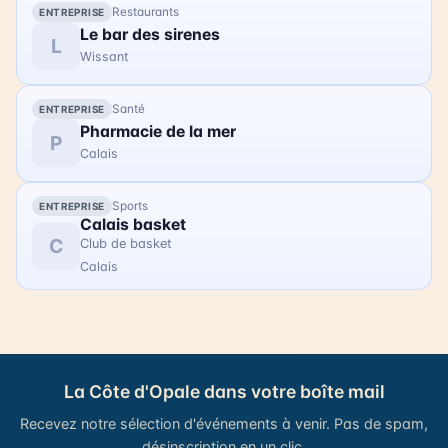
Restaurants
ENTREPRISE
soirée est l'occasion de se rassembler et de
Le bar des sirenes
partager un moment magique avec la communauté
L
Wissant
gravelinoise. Les tarifs sont les suivants : 16€ pour
les adultes, 12€ pour les réduits, 5€ pour les
enfants, et 32€ pour un pack famille (2 adultes + 2
Santé
ENTREPRISE
enfants). Vous pouvez acheter vos billets en ligne.
Pharmacie de la mer
P
Rejoignez les Troubadours pour célébrer ce joli
Calais
anniversaire !
Sports
ENTREPRISE
Calais basket
C
Club de basket
Calais
La Côte d'Opale dans votre boîte mail
Recevez notre sélection d'événements à venir. Pas de spam,
désinscription en un clic.