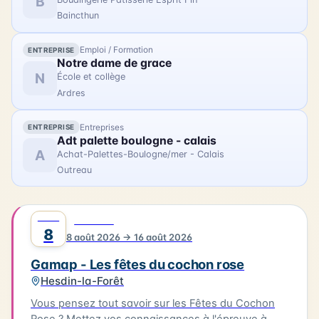
B
avec des photographies contemporaines réalisées
Baincthun
lors de la restauration du trois-mâts Duchesse
Anne au chantier Damen.
Emploi / Formation
ENTREPRISE
Notre dame de grace
N
École et collège
Ardres
Entreprises
ENTREPRISE
Adt palette boulogne - calais
A
Achat-Palettes-Boulogne/mer - Calais
Outreau
AOÛT
0
FESTIVAL
8
8 août 2026 → 16 août 2026
Gamap - Les fêtes du cochon rose
Hesdin-la-Forêt
Vous pensez tout savoir sur les Fêtes du Cochon
Rose ? Mettez vos connaissances à l'épreuve à