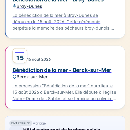
Bray-Dunes
La bénédiction de la mer à Bray-Dunes se
déroulera le 15 août 2026. Cette cérémonie
perpétue la mémoire des pêcheurs bray-dunois.
Elle commence par une messe à l'église du Sacré
Cœur, suivie d'une procession en costumes
traditionnels jusqu'à la plage. L'homologue est
AOÛT
0
FESTIVAL
ensuite rendu aux marins disparus. Cette tradition
15
15 août 2026
est une occasion pour les habitants de se
rassembler et de célébrer leur lien avec la mer.
Bénédiction de la mer - Berck-sur-Mer
Berck-sur-Mer
La procession "Bénédiction de la mer" aura lieu le
15 août 2026 à Berck-sur-Mer. Elle débute à l'église
Notre-Dame des Sables et se termine au calvaire
des marins. La procession sera suivie d'une messe
en plein air à la base nautique et de la bénédiction
des bateaux. Vous pourrez également profiter
Mariage
ENTREPRISE
d'animations, de stands associatifs et d'un feu
Hôtel restaurant de la plage calais