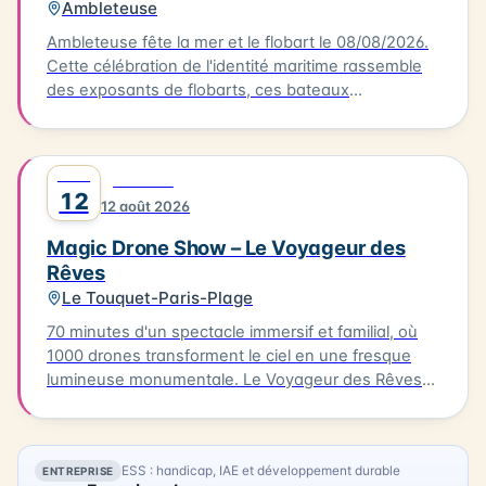
Ambleteuse
Ambleteuse fête la mer et le flobart le 08/08/2026.
Cette célébration de l'identité maritime rassemble
des exposants de flobarts, ces bateaux
traditionnels de la Côte d'Opale. Au programme,
des concerts et des animations pour tous les
publics. Vous pourrez également déguster des plats
AOÛT
0
FESTIVAL
à base de produits de la mer, préparés par des
12
12 août 2026
restaurateurs locaux. L'événement se déroule à
Ambleteuse. Accès libre.
Magic Drone Show – Le Voyageur des
Rêves
Le Touquet-Paris-Plage
70 minutes d'un spectacle immersif et familial, où
1000 drones transforment le ciel en une fresque
lumineuse monumentale. Le Voyageur des Rêves
est un spectacle nocturne immersif mêlant
innovation technologique, création artistique et
émotion collective. Inspiré de l'univers du Marchand
ESS : handicap, IAE et développement durable
ENTREPRISE
de sable, il propose un voyage poétique à travers