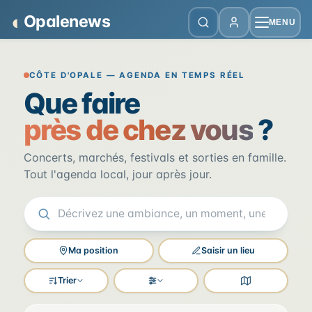
Panneau de gestion des cookies
◐
Opalenews
MENU
Opalenews — Événements de la Cô
CÔTE D'OPALE — AGENDA EN TEMPS RÉEL
Que faire
près de chez vous
?
Concerts, marchés, festivals et sorties en famille.
Tout l'agenda local, jour après jour.
Ma position
Saisir un lieu
Trier
Filtres
Voir la carte