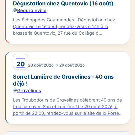
Dégustation chez Quentovic (16 août)
Beaurainville
Les Échappées Gourmandes : Dégustation chez
Quentovic Le 16 août, rendez-vous à 14h à la
brasserie Quentovic, 27 rue du Collège à
Beaurainville, pour une après-midi gourmande.
Poussez les portes de la brasserie Quentovic et
plongez dans l'univers de deux frères passionnés
AOÛT
0
CULTURE
par les bières de caractère. Après cette
20
20 août 2026 → 29 août 2026
dégustation, arpentez Beaurainville lors d'une
balade dans le village ponctuée d'histoire et de
Son et Lumière de Gravelines – 40 ans
lieux apaisants. Le parcours mesure 5 km et devrait
déjà !
vous prendre environ 3 heures. Tarif : 6 €.
Gravelines
Les Troubadours de Gravelines célèbrent 40 ans de
tradition avec Son et Lumière ! Le 20 août 2026, à
partir de 22:00, rendez-vous sur le site de la Porte
aux Boules, un endroit emblématique de
Gravelines. Ce spectacle incontournable fait revivre
quatre décennies de musique et de lumière. Cette