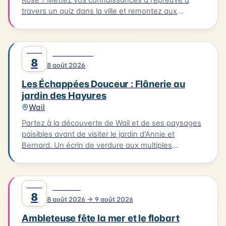
travers un quiz dans la ville et remontez aux
origines de cette fête devenue iconique. Le quiz
aura lieu le 08/08/2026, à partir de l'Office de
Tourisme. Il vous faudra parcourir environ 2km en 1
AOÛT
0
DÉCOUVERTE
heure pour découvrir les secrets de cette fête
8
8 août 2026
emblématique. Départ de l'Office de Tourisme, prêt
à découvrir les secrets de Hesdin !
Les Échappées Douceur : Flânerie au
jardin des Hayures
Wail
Partez à la découverte de Wail et de ses paysages
paisibles avant de visiter le jardin d'Annie et
Bernard. Un écrin de verdure aux multiples
ambiances, entre inspirations japonaises, potager
et créations insolites. 3km. 2h. À 15h à la Mairie de
Wail (2 rue de la Mairie). Tarifs : 11 € / gratuit enfants
AOÛT
0
FESTIVAL
- 10 ans.
8
8 août 2026 → 9 août 2026
Ambleteuse fête la mer et le flobart