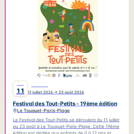
4
3
3
6
2
4
2
2
6
2
2
Leaflet
|
©
OpenStreetMap
©
CARTO
JUIL
FESTIVAL
11
11 juillet 2026 → 23 août 2026
Festival des Tout-Petits - 19ème édition
Le Touquet-Paris-Plage
Le Festival des Tout-Petits se déroulera du 11 juillet
au 23 août à Le Touquet-Paris-Plage. Cette 19ème
édition est dédiée aux enfants de 0 à 12 ans et