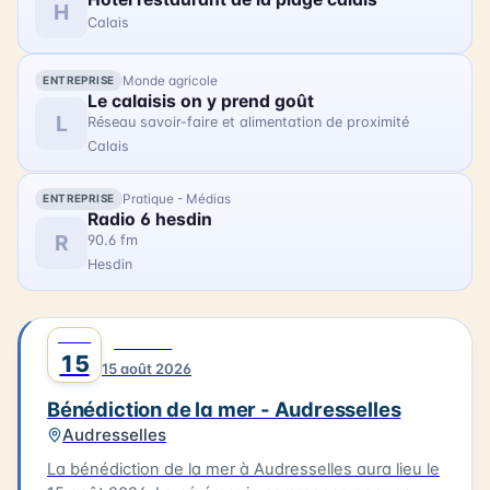
d'artifices en soirée. Cette célébration est un
H
Calais
moment unique pour les habitants et les visiteurs
de Berck-sur-Mer.
Monde agricole
ENTREPRISE
Le calaisis on y prend goût
L
Réseau savoir-faire et alimentation de proximité
Calais
Pratique - Médias
ENTREPRISE
Radio 6 hesdin
R
90.6 fm
Hesdin
AOÛT
0
CULTURE
15
15 août 2026
Bénédiction de la mer - Audresselles
Audresselles
La bénédiction de la mer à Audresselles aura lieu le