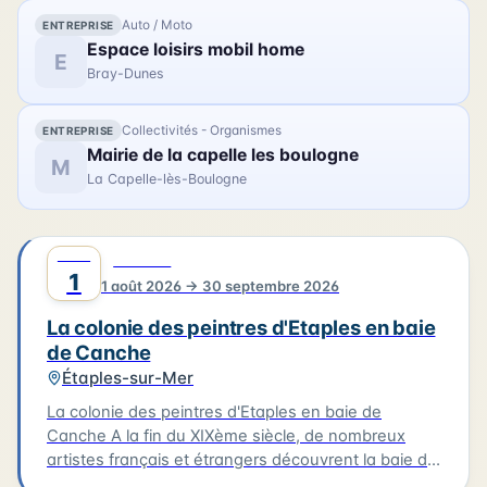
Auto / Moto
ENTREPRISE
Espace loisirs mobil home
E
Bray-Dunes
Collectivités - Organismes
ENTREPRISE
Mairie de la capelle les boulogne
M
La Capelle-lès-Boulogne
AOÛT
0
CULTURE
1
1 août 2026 → 30 septembre 2026
La colonie des peintres d'Etaples en baie
de Canche
Étaples-sur-Mer
La colonie des peintres d'Etaples en baie de
Canche A la fin du XIXème siècle, de nombreux
artistes français et étrangers découvrent la baie de
Canche. À Étaples-sur-mer, les peintres trouvent