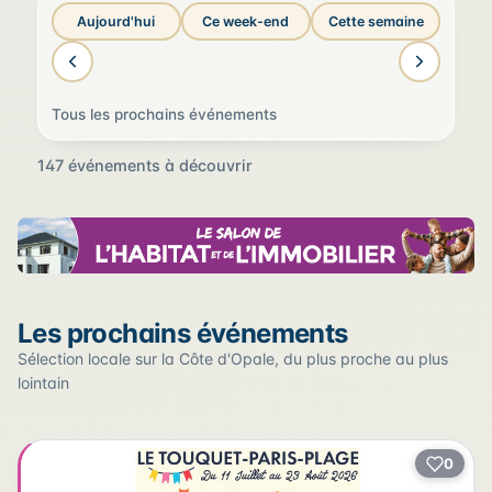
Aujourd'hui
Ce week-end
Cette semaine
Tous les prochains événements
147 événements à découvrir
Sur la carte
Les prochains événements
Cliquez sur un pin pour voir l'événement — les lieux qui
en accueillent plusieurs sont regroupés.
Sélection locale sur la Côte d'Opale, du plus proche au plus
lointain
+
0
2
−
3
2
22
12
17