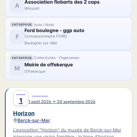
Association flobarts des 2 caps
France, Béliard & Crighton. Le parcours se prolonge
A
Wissant
avec des photographies contemporaines réalisées
lors de la restauration du trois-mâts Duchesse
Anne au chantier Damen.
Auto / Moto
ENTREPRISE
Ford boulogne - ggp auto
F
Concessionnaire FORD
Boulogne-sur-Mer
Collectivités - Organismes
ENTREPRISE
Mairie de offekerque
M
Offekerque
AOÛT
0
CULTURE
1
1 août 2026 → 30 septembre 2026
Horizon
Berck-sur-Mer
L'exposition "Horizon" du musée de Berck-sur-Mer
interroge une vision familière : la ligne d'horizon.