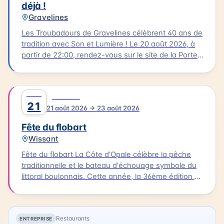
déjà !
vous prendre environ 3 heures. Tarif : 6 €.
Gravelines
Les Troubadours de Gravelines célèbrent 40 ans de
tradition avec Son et Lumière ! Le 20 août 2026, à
partir de 22:00, rendez-vous sur le site de la Porte
aux Boules, un endroit emblématique de
Gravelines. Ce spectacle incontournable fait revivre
quatre décennies de musique et de lumière. Cette
AOÛT
0
FESTIVAL
soirée est l'occasion de se rassembler et de
21
21 août 2026 → 23 août 2026
partager un moment magique avec la communauté
gravelinoise. Les tarifs sont les suivants : 16€ pour
Fête du flobart
les adultes, 12€ pour les réduits, 5€ pour les
Wissant
enfants, et 32€ pour un pack famille (2 adultes + 2
enfants). Vous pouvez acheter vos billets en ligne.
Fête du flobart La Côte d'Opale célèbre la pêche
Rejoignez les Troubadours pour célébrer ce joli
traditionnelle et le bateau d'échouage symbole du
anniversaire !
littoral boulonnais. Cette année, la 36ème édition de
la Fête du flobart se déroulera à Wissant le 21 août
2026. Au programme : chants de marins,
dégustation de produits de la mer, artisanat
Restaurants
ENTREPRISE
maritime, rencontre avec les associations,