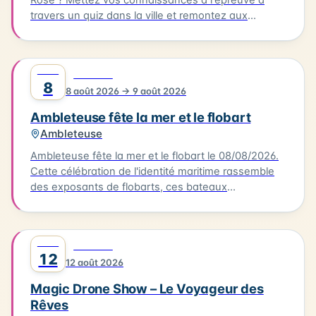
travers un quiz dans la ville et remontez aux
origines de cette fête devenue iconique. Le quiz
aura lieu le 08/08/2026, à partir de l'Office de
Tourisme. Il vous faudra parcourir environ 2km en 1
AOÛT
0
FESTIVAL
heure pour découvrir les secrets de cette fête
8
8 août 2026 → 9 août 2026
emblématique. Départ de l'Office de Tourisme, prêt
à découvrir les secrets de Hesdin !
Ambleteuse fête la mer et le flobart
Ambleteuse
Ambleteuse fête la mer et le flobart le 08/08/2026.
Cette célébration de l'identité maritime rassemble
des exposants de flobarts, ces bateaux
traditionnels de la Côte d'Opale. Au programme,
des concerts et des animations pour tous les
publics. Vous pourrez également déguster des plats
AOÛT
0
FESTIVAL
à base de produits de la mer, préparés par des
12
12 août 2026
restaurateurs locaux. L'événement se déroule à
Ambleteuse. Accès libre.
Magic Drone Show – Le Voyageur des
Rêves