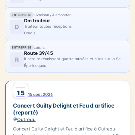
moment unique pour les habitants et les visiteurs
de Berck-sur-Mer.
Livraison / À emporter
ENTREPRISE
Dm traiteur
D
Traiteur toutes réceptions
Calais
Loisirs
ENTREPRISE
Route 39/45
R
Itinéraire réunissant quatre musées et sites sur la Seconde Guerre Mondiale
Éperlecques
AOÛT
0
MUSIQUE
15
15 août 2026
Concert Guilty Delight et Feu d'artifice
(reporté)
Outreau
Concert Guilty Delight et Feu d'artifice à Outreau