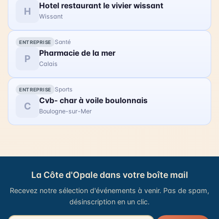
Hotel restaurant le vivier wissant
expositions, petite restauration et démonstrations
H
Wissant
de mise à l'eau de flobarts. Une messes des marins
sera célébrée le 23 août à 9h30. Le 23 août, à partir
de 16h, un défilé de flobarts se déroulera dans les
Santé
ENTREPRISE
rues du village. Accès libre.
Pharmacie de la mer
P
Calais
Sports
ENTREPRISE
Cvb- char à voile boulonnais
C
Boulogne-sur-Mer
La Côte d'Opale dans votre boîte mail
Recevez notre sélection d'événements à venir. Pas de spam,
désinscription en un clic.