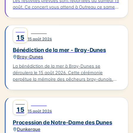
Les festivités prévues sont reportées au samedi 15
août. Ce concert vous attend à Outreau ce samedi
15 août. Guilty Delight sera en scène pour vous
offrir une soirée musicale inoubliable.
AOÛT
0
CULTURE
15
15 août 2026
Bénédiction de la mer - Bray-Dunes
Bray-Dunes
La bénédiction de la mer à Bray-Dunes se
déroulera le 15 août 2026. Cette cérémonie
perpétue la mémoire des pêcheurs bray-dunois.
Elle commence par une messe à l'église du Sacré
Cœur, suivie d'une procession en costumes
traditionnels jusqu'à la plage. L'homologue est
AOÛT
0
CULTURE
ensuite rendu aux marins disparus. Cette tradition
15
15 août 2026
est une occasion pour les habitants de se
rassembler et de célébrer leur lien avec la mer.
Procession de Notre-Dame des Dunes
Dunkerque