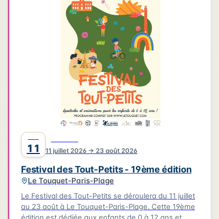
4
3
3
6
2
4
2
2
6
2
2
Leaflet
|
©
OpenStreetMap
©
CARTO
JUIL
FESTIVAL
11
11 juillet 2026 → 23 août 2026
Festival des Tout-Petits - 19ème édition
Le Touquet-Paris-Plage
Le Festival des Tout-Petits se déroulera du 11 juillet
au 23 août à Le Touquet-Paris-Plage. Cette 19ème
édition est dédiée aux enfants de 0 à 12 ans et