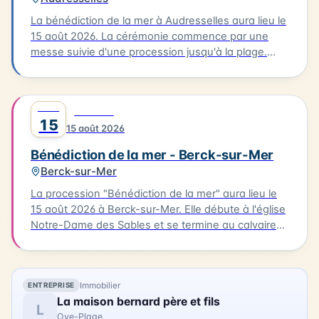
événement familial qui permet de célébrer la mer et
la communauté de Grand-Fort-Philippe.
La bénédiction de la mer à Audresselles aura lieu le
15 août 2026. La cérémonie commence par une
messe suivie d'une procession jusqu'à la plage.
C'est là que se déroulera la bénédiction des
bateaux. Cette tradition est un moment unique pour
les habitants et les visiteurs de la Côte d'Opale. La
AOÛT
0
FESTIVAL
bénédiction de la mer est un événement culturel qui
15
15 août 2026
célèbre la richesse maritime de la région.
Bénédiction de la mer - Berck-sur-Mer
Berck-sur-Mer
La procession "Bénédiction de la mer" aura lieu le
15 août 2026 à Berck-sur-Mer. Elle débute à l'église
Notre-Dame des Sables et se termine au calvaire
des marins. La procession sera suivie d'une messe
en plein air à la base nautique et de la bénédiction
des bateaux. Vous pourrez également profiter
Immobilier
ENTREPRISE
d'animations, de stands associatifs et d'un feu
La maison bernard père et fils
d'artifices en soirée. Cette célébration est un
L
Oye-Plage