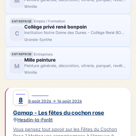
M
Wimille
Emploi / Formation
ENTREPRISE
Collège privé rené bonpain
C
Institution Notre Dame des Dunes - Collège René BONPAIN
Grande-Synthe
Entreprises
ENTREPRISE
Mille peinture
M
Peinture générale, décoration, vitrerie, parquet, revêtement de sols et muraux
Wimille
AOÛT
0
FESTIVAL
8
8 août 2026 → 16 août 2026
Gamap - Les fêtes du cochon rose
Hesdin-la-Forêt
Vous pensez tout savoir sur les Fêtes du Cochon
Rose ? Mettez vos connaissances à l'épreuve à