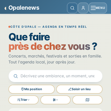
Panneau de gestion des cookies
◐
Opalenews
MENU
Opalenews — Événements de la Cô
CÔTE D'OPALE — AGENDA EN TEMPS RÉEL
Que faire
près de chez vous
?
Concerts, marchés, festivals et sorties en famille.
Tout l'agenda local, jour après jour.
Ma position
Saisir un lieu
Trier
Filtres
Voir la carte