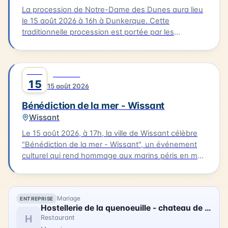
La procession de Notre-Dame des Dunes aura lieu
le 15 août 2026 à 16h à Dunkerque. Cette
traditionnelle procession est portée par les
bazennes, femmes des pêcheurs, en costumes
traditionnels, qui partent de la petite chapelle
Notre-Dame des Dunes jusqu'au quai des Anglais.
AOÛT
0
CULTURE
Là, se déroule la bénédiction, suivie d'une sortie
15
15 août 2026
des bateaux pour un dépôt de gerbe en mer.
Bénédiction de la mer - Wissant
Wissant
Le 15 août 2026, à 17h, la ville de Wissant célèbre
"Bénédiction de la mer - Wissant", un événement
culturel qui rend hommage aux marins péris en mer.
Le cortège partira de l'église pour se rendre au
calvaire des marins situé près du Typhonium, où se
déroulera la bénédiction. Cette cérémonie sera
Mariage
ENTREPRISE
accompagnée de chants et aura lieu en présence
Hostellerie de la quenoeuille - chateau de ledquent
de flobarts, bateaux de pêche traditionnels. Ce
H
Restaurant
moment de réflexion et de commémoration aura