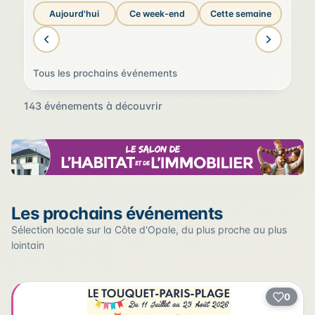
Aujourd'hui
Ce week-end
Cette semaine
Tous les prochains événements
143 événements à découvrir
Sur la carte
Les prochains événements
Cliquez sur un pin pour voir l'événement — les lieux qui
en accueillent plusieurs sont regroupés.
Sélection locale sur la Côte d'Opale, du plus proche au plus
lointain
+
0
2
−
3
2
22
12
17