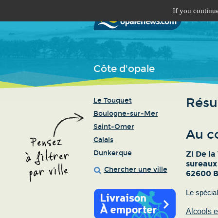
If you continue
Côte d'opale
Résul
Le Touquet
Boulogne-sur-Mer
Saint-Omer
Au co
Calais
Dunkerque
ZI De l
sureaux
Chercher une ville
62600 B
Le spécial
Alcools e