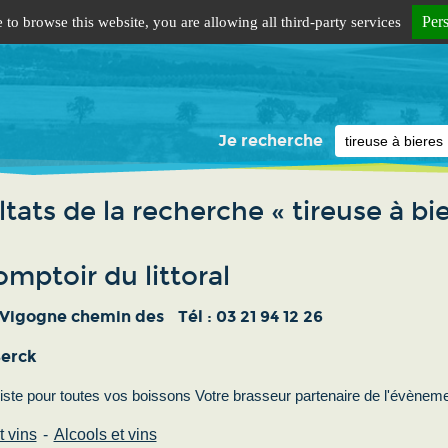
Per
 to browse this website, you are allowing all third-party services
Je recherche
tats de la recherche « tireuse à bie
mptoir du littoral
a Vigogne chemin des
Tél :
03 21 94 12 26
erck
iste pour toutes vos boissons Votre brasseur partenaire de l'évèneme
t vins
Alcools et vins