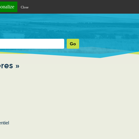
sonalize
Close
res »
ntiel