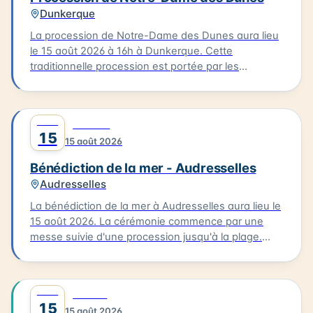
lieu dans un cadre emblématique de la Côte
Dunkerque
d'Opale.
La procession de Notre-Dame des Dunes aura lieu
le 15 août 2026 à 16h à Dunkerque. Cette
traditionnelle procession est portée par les
bazennes, femmes des pêcheurs, en costumes
traditionnels, qui partent de la petite chapelle
Notre-Dame des Dunes jusqu'au quai des Anglais.
AOÛT
0
CULTURE
Là, se déroule la bénédiction, suivie d'une sortie
15
15 août 2026
des bateaux pour un dépôt de gerbe en mer.
Bénédiction de la mer - Audresselles
Audresselles
La bénédiction de la mer à Audresselles aura lieu le
15 août 2026. La cérémonie commence par une
messe suivie d'une procession jusqu'à la plage.
C'est là que se déroulera la bénédiction des
bateaux. Cette tradition est un moment unique pour
les habitants et les visiteurs de la Côte d'Opale. La
AOÛT
0
FAMILLE
bénédiction de la mer est un événement culturel qui
15
15 août 2026