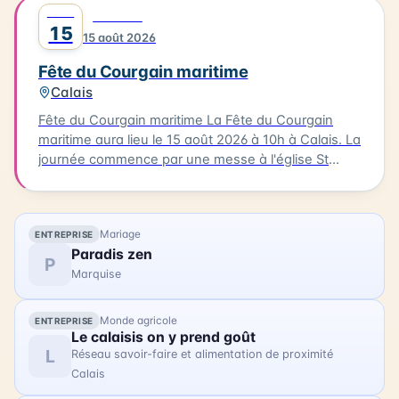
des bateaux. Vous pourrez également profiter
AOÛT
0
FESTIVAL
d'animations, de stands associatifs et d'un feu
15
15 août 2026
d'artifices en soirée. Cette célébration est un
moment unique pour les habitants et les visiteurs
Fête du Courgain maritime
de Berck-sur-Mer.
Calais
Fête du Courgain maritime La Fête du Courgain
maritime aura lieu le 15 août 2026 à 10h à Calais. La
journée commence par une messe à l'église St
Pierre-St Paul suivie d'une procession vers le port.
Dans le quartier du Courgain maritime, vous
pourrez découvrir des animations, des restaurants
Mariage
ENTREPRISE
proposant des plats à base de produits de la mer,
Paradis zen
des joutes nautiques et des concerts. Accédez
P
Marquise
librement au quartier du Courgain maritime pour
découvrir ces animations et profiter de la journée.
Monde agricole
ENTREPRISE
Le calaisis on y prend goût
L
Réseau savoir-faire et alimentation de proximité
Calais