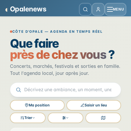
Panneau de gestion des cookies
◐
Opalenews
MENU
Opalenews — Événements de la Cô
CÔTE D'OPALE — AGENDA EN TEMPS RÉEL
Que faire
près de chez vous
?
Concerts, marchés, festivals et sorties en famille.
Tout l'agenda local, jour après jour.
Ma position
Saisir un lieu
Trier
Filtres
Voir la carte