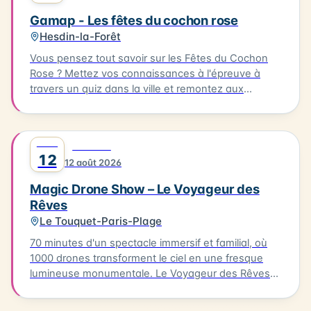
Ambleteuse. Accès libre.
Gamap - Les fêtes du cochon rose
Hesdin-la-Forêt
Vous pensez tout savoir sur les Fêtes du Cochon
Rose ? Mettez vos connaissances à l'épreuve à
travers un quiz dans la ville et remontez aux
origines de cette fête devenue iconique. Le quiz
aura lieu le 08/08/2026, à partir de l'Office de
Tourisme. Il vous faudra parcourir environ 2km en 1
AOÛT
0
FESTIVAL
heure pour découvrir les secrets de cette fête
12
12 août 2026
emblématique. Départ de l'Office de Tourisme, prêt
à découvrir les secrets de Hesdin !
Magic Drone Show – Le Voyageur des
Rêves
Le Touquet-Paris-Plage
70 minutes d'un spectacle immersif et familial, où
1000 drones transforment le ciel en une fresque
lumineuse monumentale. Le Voyageur des Rêves
est un spectacle nocturne immersif mêlant
innovation technologique, création artistique et