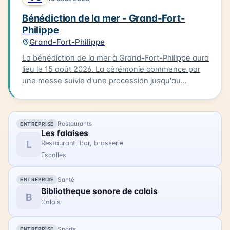
célèbre la richesse maritime de la région.
Bénédiction de la mer - Grand-Fort-
Philippe
Grand-Fort-Philippe
La bénédiction de la mer à Grand-Fort-Philippe aura
lieu le 15 août 2026. La cérémonie commence par
une messe suivie d'une procession jusqu'au
calvaire. Les participants portent des costumes
traditionnels et sont accompagnés de bateaux
processionnels. La bénédiction est ensuite suivie
Restaurants
ENTREPRISE
d'une procession des bateaux dans le chenal.
Les falaises
L'occasion est également prise pour ouvrir la
L
Restaurant, bar, brasserie
Maison de la Mer, permettant aux visiteurs de
Escalles
découvrir ce lieu. La bénédiction de la mer est un
événement familial qui permet de célébrer la mer et
Santé
ENTREPRISE
la communauté de Grand-Fort-Philippe.
Bibliotheque sonore de calais
B
Calais
Sports
ENTREPRISE