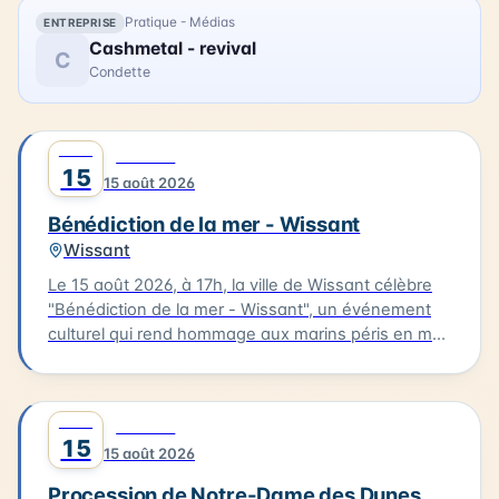
Pratique - Médias
ENTREPRISE
Cashmetal - revival
C
Condette
AOÛT
0
CULTURE
15
15 août 2026
Bénédiction de la mer - Wissant
Wissant
Le 15 août 2026, à 17h, la ville de Wissant célèbre
"Bénédiction de la mer - Wissant", un événement
culturel qui rend hommage aux marins péris en mer.
Le cortège partira de l'église pour se rendre au
calvaire des marins situé près du Typhonium, où se
déroulera la bénédiction. Cette cérémonie sera
AOÛT
0
CULTURE
accompagnée de chants et aura lieu en présence
15
15 août 2026
de flobarts, bateaux de pêche traditionnels. Ce
moment de réflexion et de commémoration aura
Procession de Notre-Dame des Dunes