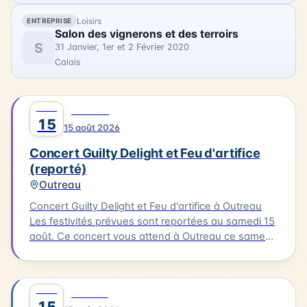
Loisirs
ENTREPRISE
Salon des vignerons et des terroirs
S
31 Janvier, 1er et 2 Février 2020
Calais
AOÛT
0
MUSIQUE
15
15 août 2026
Concert Guilty Delight et Feu d'artifice
(reporté)
Outreau
Concert Guilty Delight et Feu d'artifice à Outreau
Les festivités prévues sont reportées au samedi 15
août. Ce concert vous attend à Outreau ce samedi
15 août. Guilty Delight sera en scène pour vous
offrir une soirée musicale inoubliable.
AOÛT
0
CULTURE
15