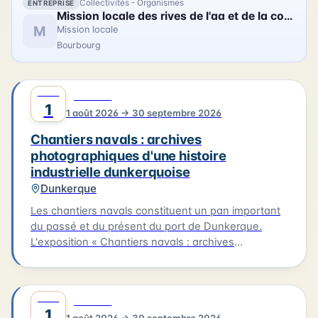
Collectivités - Organismes
ENTREPRISE
Mission locale des rives de l'aa et de la colme
M
Mission locale
Bourbourg
AOÛT
0
CULTURE
1
1 août 2026 → 30 septembre 2026
Chantiers navals : archives
photographiques d'une histoire
industrielle dunkerquoise
Dunkerque
Les chantiers navals constituent un pan important
du passé et du présent du port de Dunkerque.
L'exposition « Chantiers navals : archives
photographiques d'une histoire industrielle
dunkerquoise » rassemble des clichés issus des
collections du musée et évoque plusieurs grands
AOÛT
0
CULTURE
chantiers : Ziegler, les Ateliers et Chantiers de
1