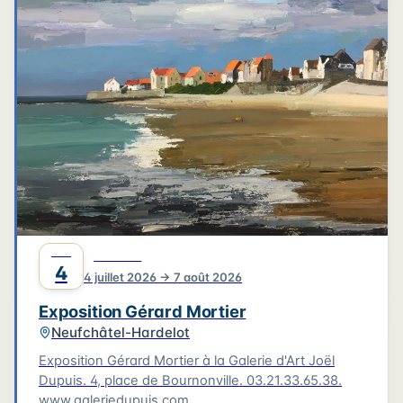
4
3
3
6
2
4
2
2
6
2
2
Leaflet
|
©
OpenStreetMap
©
CARTO
JUIL
CULTURE
4
4 juillet 2026 → 7 août 2026
Exposition Gérard Mortier
Neufchâtel-Hardelot
Exposition Gérard Mortier à la Galerie d'Art Joël
Dupuis. 4, place de Bournonville. 03.21.33.65.38.
www.galeriedupuis.com