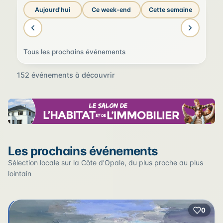
Aujourd'hui
Ce week-end
Cette semaine
Tous les prochains événements
152 événements à découvrir
Sur la carte
Les prochains événements
Cliquez sur un pin pour voir l'événement — les lieux qui
en accueillent plusieurs sont regroupés.
Sélection locale sur la Côte d'Opale, du plus proche au plus
lointain
+
0
2
−
3
2
22
12
17