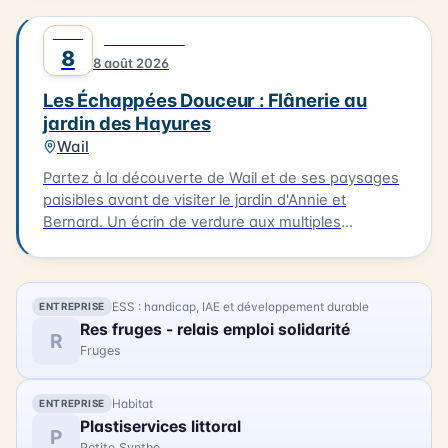
admirez ses œuvres. Après une matinée de
AOÛT
0
DÉCOUVERTE
création, profitez d'un déjeuner délicieux à Oye-
8
8 août 2026
Plage, à La Table d'Olivier, avec un plat du jour et un
dessert pour 30€ par personne (réservation
Les Échappées Douceur : Flânerie au
indispensable sur www.c-ici.com). Les vélos à
jardin des Hayures
assistance électrique seront mis à votre disposition
Wail
(dans la limite des disponibilités). La balade se
terminera vers 16h30. N'hésitez pas à vous inscrire
Partez à la découverte de Wail et de ses paysages
pour cette expérience artistique unique !
paisibles avant de visiter le jardin d'Annie et
Bernard. Un écrin de verdure aux multiples
ambiances, entre inspirations japonaises, potager
et créations insolites. 3km. 2h. À 15h à la Mairie de
Wail (2 rue de la Mairie). Tarifs : 11 € / gratuit enfants
ESS : handicap, IAE et développement durable
ENTREPRISE
- 10 ans.
Res fruges - relais emploi solidarité
R
Fruges
Habitat
ENTREPRISE
Plastiservices littoral
P
Petite Synthe