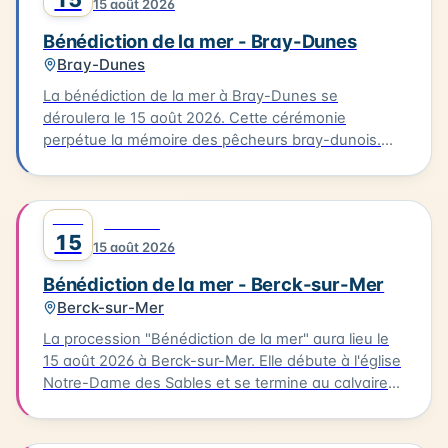
15 août 2026
Bénédiction de la mer - Bray-Dunes
Bray-Dunes
La bénédiction de la mer à Bray-Dunes se
déroulera le 15 août 2026. Cette cérémonie
perpétue la mémoire des pêcheurs bray-dunois.
Elle commence par une messe à l'église du Sacré
Cœur, suivie d'une procession en costumes
traditionnels jusqu'à la plage. L'homologue est
AOÛT
0
FESTIVAL
ensuite rendu aux marins disparus. Cette tradition
15
15 août 2026
est une occasion pour les habitants de se
rassembler et de célébrer leur lien avec la mer.
Bénédiction de la mer - Berck-sur-Mer
Berck-sur-Mer
La procession "Bénédiction de la mer" aura lieu le
15 août 2026 à Berck-sur-Mer. Elle débute à l'église
Notre-Dame des Sables et se termine au calvaire
des marins. La procession sera suivie d'une messe
en plein air à la base nautique et de la bénédiction