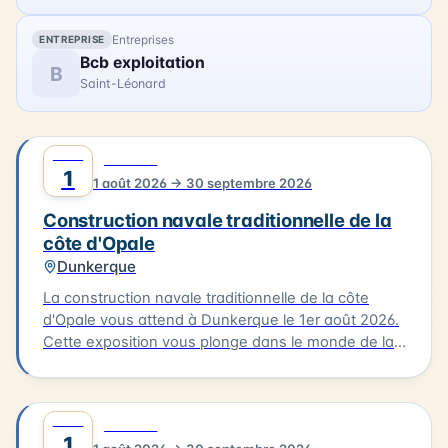
l'atmosphère créative qui a animé la baie de
Canche il y a plus d'un siècle.
Entreprises
ENTREPRISE
Bcb exploitation
B
Saint-Léonard
AOÛT
0
CULTURE
1
1 août 2026 → 30 septembre 2026
Construction navale traditionnelle de la
côte d'Opale
Dunkerque
La construction navale traditionnelle de la côte
d'Opale vous attend à Dunkerque le 1er août 2026.
Cette exposition vous plonge dans le monde de la
construction des embarcations traditionnelles de
notre littoral, notamment le flobart et le dundee.
Vous découvrirez les différentes étapes de la
AOÛT
0
CULTURE
construction d'un bateau, de la conception à la
1