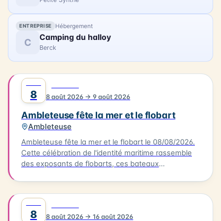
Hébergement
ENTREPRISE
Camping du halloy
C
Berck
AOÛT
0
FESTIVAL
8
8 août 2026 → 9 août 2026
Ambleteuse fête la mer et le flobart
Ambleteuse
Ambleteuse fête la mer et le flobart le 08/08/2026.
Cette célébration de l'identité maritime rassemble
des exposants de flobarts, ces bateaux
traditionnels de la Côte d'Opale. Au programme,
des concerts et des animations pour tous les
publics. Vous pourrez également déguster des plats
AOÛT
0
FESTIVAL
à base de produits de la mer, préparés par des
8
8 août 2026 → 16 août 2026
restaurateurs locaux. L'événement se déroule à